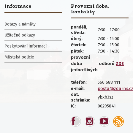
Informace
Provozní doba,
kontakty
Dotazy a náměty
pondělí,
7:30 - 17:00
středa:
Užitečné odkazy
7:30 - 15:00
úterý:
7:30 - 15:00
čtvrtek:
Poskytování informací
7:30 - 14:30
pátek:
Městská policie
provozní
doba
odborů
ZDE
jednotlivých
566 688 111
telefon:
posta@zdarns.c
e-mail:
dat.
ybxb3sz
schránka:
00295841
IČ: