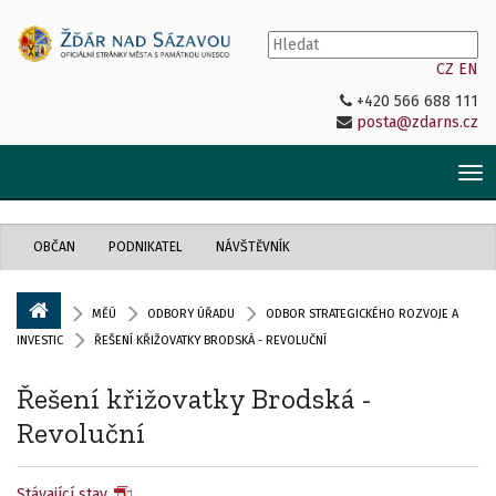
CZ
EN
+420 566 688 111
posta@zdarns.cz
Tog
nav
OBČAN
PODNIKATEL
NÁVŠTĚVNÍK
MĚÚ
ODBORY ÚŘADU
ODBOR STRATEGICKÉHO ROZVOJE A
INVESTIC
ŘEŠENÍ KŘIŽOVATKY BRODSKÁ - REVOLUČNÍ
Řešení křižovatky Brodská -
Revoluční
Stávající stav