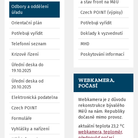
a stav front na MěÚ
Odbory a oddělení
úřadu
Czech POINT (výpisy)
Orientační plán
Potřebuji vyřídit
Potřebuji vyřídit
Doklady k vyzvednutí
Telefonní seznam
MHD
Krizové řízení
Poskytování informací
Úřední deska do
19.10.2025
WEBKAMERA,
Úřední deska od
POČASÍ
20.10.2025
Elektronická podatelna
Webkamera je z důvodu
rekonstrukce bývalého
Czech POINT
MěÚ na nám. Republiky
dočasně mimo provoz.
Formuláře
o
aktuální teplota
23,2
C
Vyhlášky a nařízení
webkamera, teploměr,
předpověď počasí