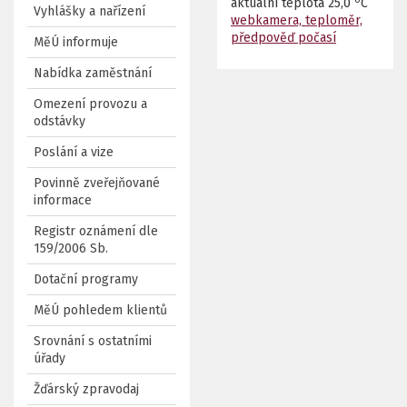
aktuální teplota
25,0
C
Vyhlášky a nařízení
webkamera, teploměr,
předpověď počasí
MěÚ informuje
Nabídka zaměstnání
Omezení provozu a
odstávky
Poslání a vize
Povinně zveřejňované
informace
Registr oznámení dle
159/2006 Sb.
Dotační programy
MěÚ pohledem klientů
Srovnání s ostatními
úřady
Žďárský zpravodaj