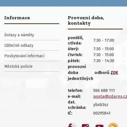
Informace
Provozní doba,
kontakty
Dotazy a náměty
pondělí,
7:30 - 17:00
středa:
Užitečné odkazy
7:30 - 15:00
úterý:
7:30 - 15:00
čtvrtek:
Poskytování informací
7:30 - 14:30
pátek:
Městská policie
provozní
doba
odborů
ZDE
jednotlivých
566 688 111
telefon:
posta@zdarns.c
e-mail:
dat.
ybxb3sz
schránka:
00295841
IČ: