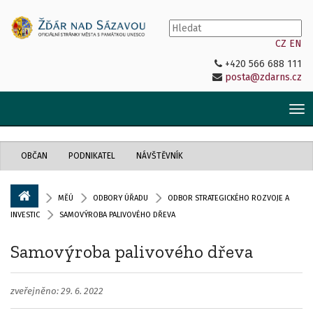
CZ
EN
+420 566 688 111
posta@zdarns.cz
Tog
nav
OBČAN
PODNIKATEL
NÁVŠTĚVNÍK
MĚÚ
ODBORY ÚŘADU
ODBOR STRATEGICKÉHO ROZVOJE A
INVESTIC
SAMOVÝROBA PALIVOVÉHO DŘEVA
Samovýroba palivového dřeva
zveřejněno: 29. 6. 2022