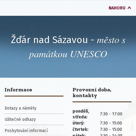
NAHORU
město s
Žďár nad Sázavou -
památkou UNESCO
Informace
Provozní doba,
kontakty
Dotazy a náměty
pondělí,
7:30 - 17:00
středa:
Užitečné odkazy
7:30 - 15:00
úterý:
7:30 - 15:00
čtvrtek:
Poskytování informací
7:30 - 14:30
pátek: