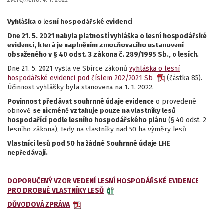
zveřejněno: 4. 1. 2022
Vyhláška o lesní hospodářské evidenci
Dne 21. 5. 2021 nabyla platnosti vyhláška o lesní hospodářské
evidenci, která je naplněním zmocňovacího ustanovení
obsaženého v § 40 odst. 3 zákona č. 289/1995 Sb., o lesích.
Dne 21. 5. 2021 vyšla ve Sbírce zákonů
vyhláška o lesní
hospodářské evidenci pod číslem 202/2021 Sb.
(částka 85).
Účinnost vyhlášky byla stanovena na 1. 1. 2022.
Povinnost předávat souhrnné údaje evidence
o provedené
obnově
se nicméně vztahuje pouze na vlastníky lesů
hospodařící podle lesního hospodářského plánu
(§ 40 odst. 2
lesního zákona), tedy na vlastníky nad 50 ha výměry lesů.
Vlastníci lesů pod 50 ha žádné Souhrnné údaje LHE
nepředávají.
DOPORUČENÝ VZOR VEDENÍ LESNÍ HOSPODÁŘSKÉ EVIDENCE
PRO DROBNÉ VLASTNÍKY LESŮ
DŮVODOVÁ ZPRÁVA