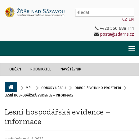
CZ
EN
+420 566 688 111
posta@zdarns.cz
Tog
nav
OBČAN
PODNIKATEL
NÁVŠTĚVNÍK
MĚÚ
ODBORY ÚŘADU
ODBOR ŽIVOTNÍHO PROSTŘEDÍ
LESNÍ HOSPODÁŘSKÁ EVIDENCE – INFORMACE
Lesní hospodářská evidence –
informace