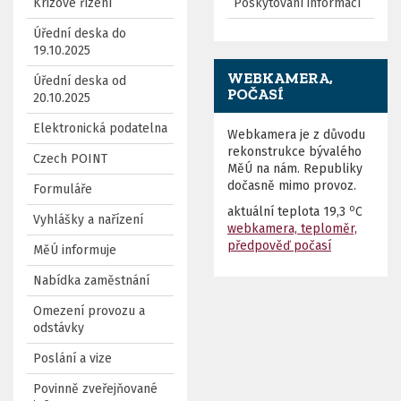
Krizové řízení
Poskytování informací
Úřední deska do
19.10.2025
WEBKAMERA,
Úřední deska od
POČASÍ
20.10.2025
Elektronická podatelna
Webkamera je z důvodu
rekonstrukce bývalého
Czech POINT
MěÚ na nám. Republiky
dočasně mimo provoz.
Formuláře
o
aktuální teplota
19,3
C
Vyhlášky a nařízení
webkamera, teploměr,
předpověď počasí
MěÚ informuje
Nabídka zaměstnání
Omezení provozu a
odstávky
Poslání a vize
Povinně zveřejňované