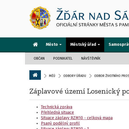
Město
Městský úřad
Samosprá
OBČAN
PODNIKATEL
NÁVŠTĚVNÍK
MĚÚ
ODBORY ÚŘADU
ODBOR ŽIVOTNÍHO PROS
Záplavové území Losenický p
Technická zpráva
Přehledná situace
Situace záplavy RZM10 - celková mapa
Psaný podélný profil
Situace záplavy RZM10 - 1