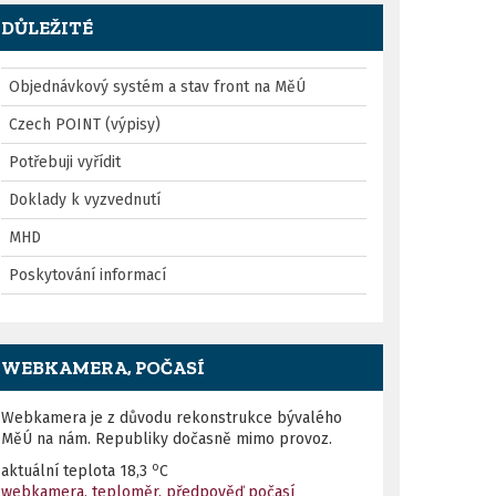
DŮLEŽITÉ
Objednávkový systém a stav front na MěÚ
Czech POINT (výpisy)
Potřebuji vyřídit
Doklady k vyzvednutí
MHD
Poskytování informací
WEBKAMERA, POČASÍ
Webkamera je z důvodu rekonstrukce bývalého
MěÚ na nám. Republiky dočasně mimo provoz.
o
aktuální teplota
18,3
C
webkamera, teploměr, předpověď počasí