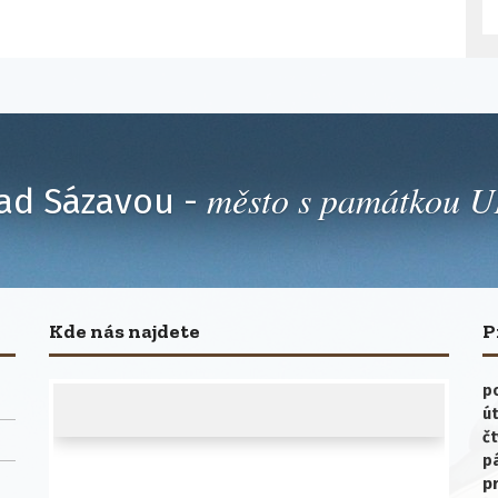
město s památkou
ad Sázavou -
Kde nás najdete
P
po
út
čt
p
p