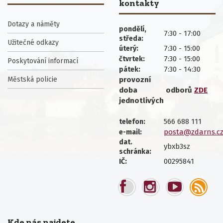
kontakty
Dotazy a náměty
pondělí,
7:30 - 17:00
středa:
Užitečné odkazy
7:30 - 15:00
úterý:
7:30 - 15:00
čtvrtek:
Poskytování informací
7:30 - 14:30
pátek:
Městská policie
provozní
doba
odborů
ZDE
jednotlivých
566 688 111
telefon:
posta@zdarns.c
e-mail:
dat.
ybxb3sz
schránka:
00295841
IČ:
Kde nás najdete