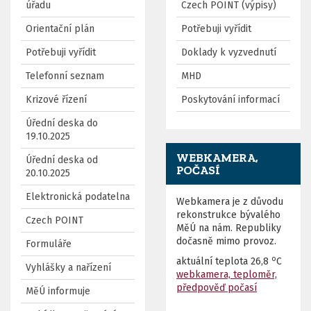
úřadu
Czech POINT (výpisy)
Orientační plán
Potřebuji vyřídit
Potřebuji vyřídit
Doklady k vyzvednutí
Telefonní seznam
MHD
Krizové řízení
Poskytování informací
Úřední deska do
19.10.2025
WEBKAMERA,
Úřední deska od
POČASÍ
20.10.2025
Elektronická podatelna
Webkamera je z důvodu
rekonstrukce bývalého
Czech POINT
MěÚ na nám. Republiky
dočasně mimo provoz.
Formuláře
o
aktuální teplota
26,8
C
Vyhlášky a nařízení
webkamera, teploměr,
předpověď počasí
MěÚ informuje