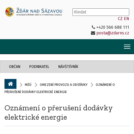
CZ
EN
+420 566 688 111
posta@zdarns.cz
Tog
nav
OBČAN
PODNIKATEL
NÁVŠTĚVNÍK
MĚÚ
OMEZENÍ PROVOZU A ODSTÁVKY
OZNÁMENÍ O
PŘERUŠENÍ DODÁVKY ELEKTRICKÉ ENERGIE
Oznámení o přerušení dodávky
elektrické energie