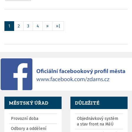
1
2
3
4
»
»|
MĚSTSKÝ ÚŘAD
DŮLEŽITÉ
Provozní doba
Objednávkový systém
a stav front na MěÚ
Odbory a oddělení