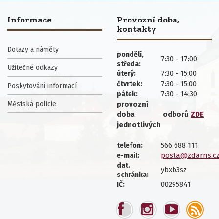
Informace
Provozní doba,
kontakty
Dotazy a náměty
pondělí,
7:30 - 17:00
středa:
Užitečné odkazy
7:30 - 15:00
úterý:
7:30 - 15:00
čtvrtek:
Poskytování informací
7:30 - 14:30
pátek:
Městská policie
provozní
doba
odborů
ZDE
jednotlivých
566 688 111
telefon:
posta@zdarns.c
e-mail:
dat.
ybxb3sz
schránka:
00295841
IČ: