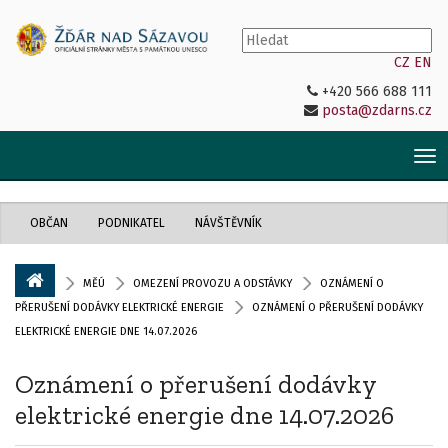
CZ
EN
+420 566 688 111
posta@zdarns.cz
Tog
nav
OBČAN
PODNIKATEL
NÁVŠTĚVNÍK
MĚÚ
OMEZENÍ PROVOZU A ODSTÁVKY
OZNÁMENÍ O
PŘERUŠENÍ DODÁVKY ELEKTRICKÉ ENERGIE
OZNÁMENÍ O PŘERUŠENÍ DODÁVKY
ELEKTRICKÉ ENERGIE DNE 14.07.2026
Oznámení o přerušení dodávky
elektrické energie dne 14.07.2026