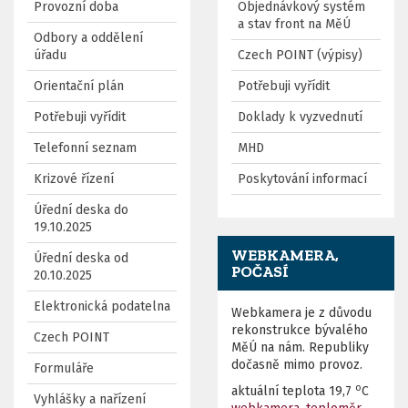
Provozní doba
Objednávkový systém
a stav front na MěÚ
Odbory a oddělení
úřadu
Czech POINT (výpisy)
Orientační plán
Potřebuji vyřídit
Potřebuji vyřídit
Doklady k vyzvednutí
Telefonní seznam
MHD
Krizové řízení
Poskytování informací
Úřední deska do
19.10.2025
WEBKAMERA,
Úřední deska od
POČASÍ
20.10.2025
Elektronická podatelna
Webkamera je z důvodu
rekonstrukce bývalého
Czech POINT
MěÚ na nám. Republiky
dočasně mimo provoz.
Formuláře
o
aktuální teplota
19,7
C
Vyhlášky a nařízení