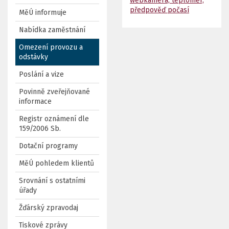
webkamera, teploměr,
předpověď počasí
MěÚ informuje
Nabídka zaměstnání
Omezení provozu a
odstávky
Poslání a vize
Povinně zveřejňované
informace
Registr oznámení dle
159/2006 Sb.
Dotační programy
MěÚ pohledem klientů
Srovnání s ostatními
úřady
Žďárský zpravodaj
Tiskové zprávy