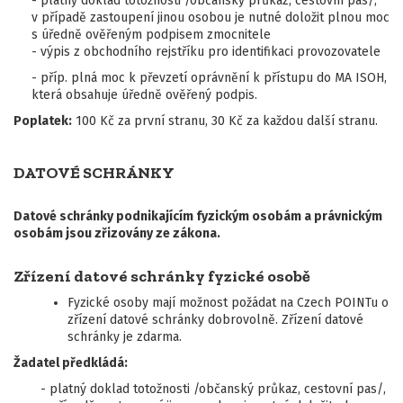
- platný doklad totožnosti /občanský průkaz, cestovní pas/,
v případě zastoupení jinou osobou je nutné doložit plnou moc
s úředně ověřeným podpisem zmocnitele
- výpis z obchodního rejstříku pro identifikaci provozovatele
- příp. plná moc k převzetí oprávnění k přístupu do MA ISOH,
která obsahuje úředně ověřený podpis.
Poplatek:
100 Kč za první stranu, 30 Kč za každou další stranu.
DATOVÉ SCHRÁNKY
Datové schránky podnikajícím fyzickým osobám a právnickým
osobám jsou zřizovány ze zákona.
Zřízení datové schránky fyzické osobě
Fyzické osoby mají možnost požádat na Czech POINTu o
zřízení datové schránky dobrovolně. Zřízení datové
schránky je zdarma.
Žadatel předkládá:
- platný doklad totožnosti /občanský průkaz, cestovní pas/,