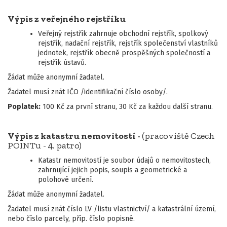
Výpis z veřejného rejstříku
Veřejný rejstřík zahrnuje obchodní rejstřík, spolkový
rejstřík, nadační rejstřík, rejstřík společenství vlastníků
jednotek, rejstřík obecně prospěšných společností a
rejstřík ústavů.
Žádat může anonymní žadatel.
Žadatel musí znát IČO /identifikační číslo osoby/.
Poplatek:
100 Kč za první stranu, 30 Kč za každou další stranu.
Výpis z katastru nemovitostí -
(pracoviště Czech
POINTu - 4. patro)
Katastr nemovitostí je soubor údajů o nemovitostech,
zahrnující jejich popis, soupis a geometrické a
polohové určení.
Žádat může anonymní žadatel.
Žadatel musí znát číslo LV /listu vlastnictví/ a katastrální území,
nebo číslo parcely, příp. číslo popisné.