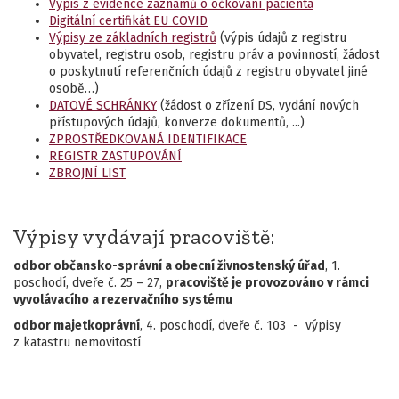
Výpis z evidence záznamů o očkování pacienta
Digitální certifikát EU COVID
Výpisy ze základních registrů
(výpis údajů z registru
obyvatel, registru osob, registru práv a povinností, žádost
o poskytnutí referenčních údajů z registru obyvatel jiné
osobě…)
DATOVÉ SCHRÁNKY
(žádost o zřízení DS, vydání nových
přístupových údajů, konverze dokumentů, ...)
ZPROSTŘEDKOVANÁ IDENTIFIKACE
REGISTR ZASTUPOVÁNÍ
ZBROJNÍ LIST
Výpisy vydávají pracoviště:
odbor občansko-správní a obecní živnostenský úřad
, 1.
poschodí, dveře č. 25 – 27,
pracoviště je provozováno v rámci
vyvolávacího a rezervačního systému
odbor majetkoprávní
, 4. poschodí, dveře č. 103 - výpisy
z katastru nemovitostí