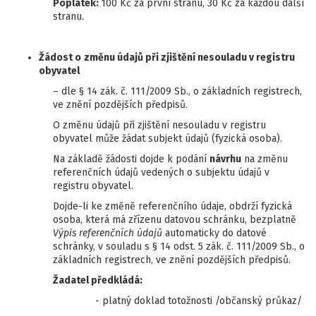
Poplatek:
100 Kč za první stranu, 30 Kč za každou další
stranu.
Žádost o
změnu údajů při zjištění nesouladu v registru
obyvatel
– dle § 14 zák. č. 111/2009 Sb., o základních registrech,
ve znění pozdějších předpisů.
O změnu údajů při zjištění nesouladu v registru
obyvatel může žádat subjekt údajů (fyzická osoba).
Na základě žádosti dojde k podání
návrhu
na změnu
referenčních údajů vedených o subjektu údajů v
registru obyvatel.
Dojde-li ke změně referenčního údaje, obdrží fyzická
osoba, která má zřízenu datovou schránku, bezplatně
Výpis referenčních údajů
automaticky do datové
schránky, v souladu s § 14 odst. 5 zák. č. 111/2009 Sb., o
základních registrech, ve znění pozdějších předpisů.
Žadatel předkládá:
- platný doklad totožnosti /občanský průkaz/