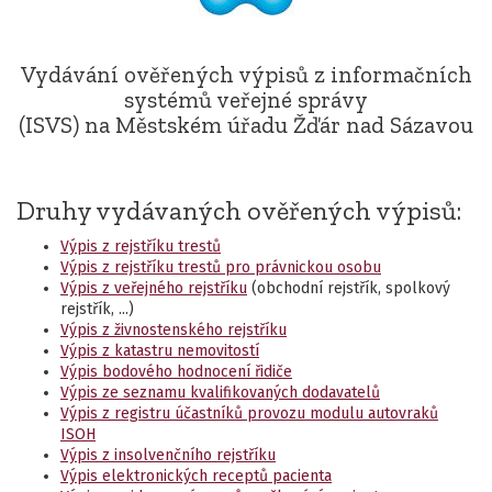
Vydávání ověřených výpisů z informačních
systémů veřejné správy
(ISVS) na Městském úřadu Žďár nad Sázavou
Druhy vydávaných ověřených výpisů:
Výpis z rejstříku trestů
Výpis z rejstříku trestů pro právnickou osobu
Výpis z veřejného rejstříku
(obchodní rejstřík, spolkový
rejstřík, ...)
Výpis z živnostenského rejstříku
Výpis z katastru nemovitostí
Výpis bodového hodnocení řidiče
Výpis ze seznamu kvalifikovaných dodavatelů
Výpis z registru účastníků provozu modulu autovraků
ISOH
Výpis z insolvenčního rejstříku
Výpis elektronických receptů pacienta