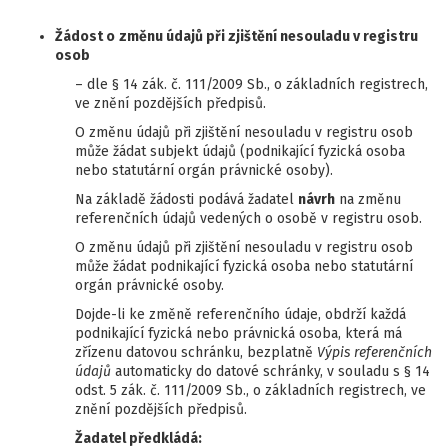
Žádost o
změnu údajů při zjištění nesouladu v registru
osob
– dle § 14 zák. č. 111/2009 Sb., o základních registrech,
ve znění pozdějších předpisů.
O změnu údajů při zjištění nesouladu v registru osob
může žádat subjekt údajů (podnikající fyzická osoba
nebo statutární orgán právnické osoby).
Na základě žádosti podává žadatel
návrh
na změnu
referenčních údajů vedených o osobě v registru osob.
O změnu údajů při zjištění nesouladu v registru osob
může žádat podnikající fyzická osoba nebo statutární
orgán právnické osoby.
Dojde-li ke změně referenčního údaje, obdrží každá
podnikající fyzická nebo právnická osoba, která má
zřízenu datovou schránku, bezplatně
Výpis referenčních
údajů
automaticky do datové schránky, v souladu s § 14
odst. 5 zák. č. 111/2009 Sb., o základních registrech, ve
znění pozdějších předpisů.
Žadatel předkládá: