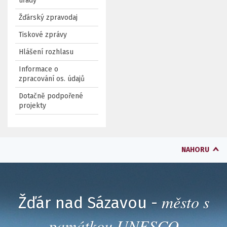
úřady
Žďárský zpravodaj
Tiskové zprávy
Hlášení rozhlasu
Informace o
zpracování os. údajů
Dotačně podpořené
projekty
NAHORU
město s
Žďár nad Sázavou -
památkou UNESCO