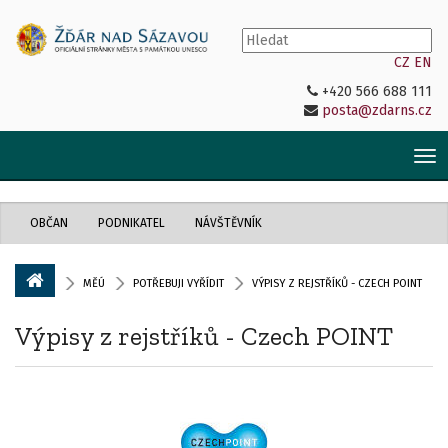
CZ
EN
+420 566 688 111
posta@zdarns.cz
Tog
nav
OBČAN
PODNIKATEL
NÁVŠTĚVNÍK
MĚÚ
POTŘEBUJI VYŘÍDIT
VÝPISY Z REJSTŘÍKŮ - CZECH POINT
Výpisy z rejstříků - Czech POINT