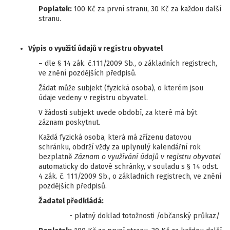
Poplatek:
100 Kč za první stranu, 30 Kč za každou další
stranu.
Výpis o využití údajů v registru obyvatel
– dle § 14 zák. č.111/2009 Sb., o základních registrech,
ve znění pozdějších předpisů.
Žádat může subjekt (fyzická osoba), o kterém jsou
údaje vedeny v registru obyvatel.
V žádosti subjekt uvede období, za které má být
záznam poskytnut.
Každá fyzická osoba, která má zřízenu datovou
schránku, obdrží vždy za uplynulý kalendářní rok
bezplatně
Záznam o využívání údajů v registru obyvatel
automaticky do datové schránky, v souladu s § 14 odst.
4 zák. č. 111/2009 Sb., o základních registrech, ve znění
pozdějších předpisů.
Žadatel předkládá:
-
platný doklad totožnosti /občanský průkaz/