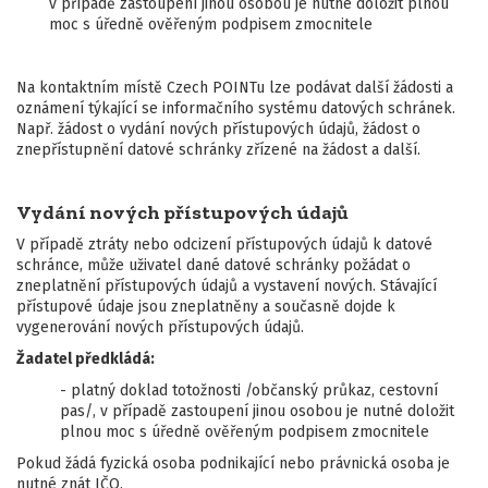
v případě zastoupení jinou osobou je nutné doložit plnou
moc s úředně ověřeným podpisem zmocnitele
Na kontaktním místě Czech POINTu lze podávat další žádosti a
oznámení týkající se informačního systému datových schránek.
Např. žádost o vydání nových přístupových údajů, žádost o
znepřístupnění datové schránky zřízené na žádost a další.
Vydání nových přístupových údajů
V případě ztráty nebo odcizení přístupových údajů k datové
schránce, může uživatel dané datové schránky požádat o
zneplatnění přístupových údajů a vystavení nových. Stávající
přístupové údaje jsou zneplatněny a současně dojde k
vygenerování nových přístupových údajů.
Žadatel předkládá:
- platný doklad totožnosti /občanský průkaz, cestovní
pas/, v případě zastoupení jinou osobou je nutné doložit
plnou moc s úředně ověřeným podpisem zmocnitele
Pokud žádá fyzická osoba podnikající nebo právnická osoba je
nutné znát IČO.