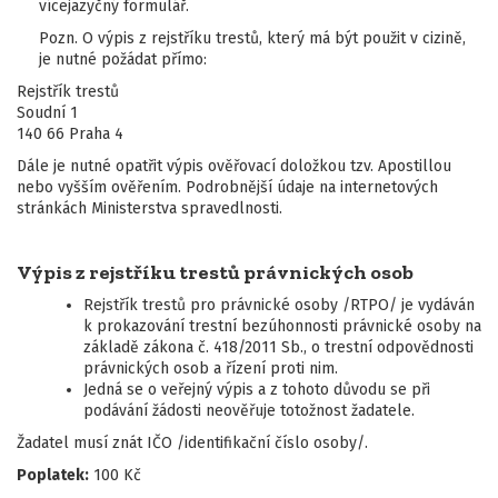
vícejazyčný formulář.
Pozn. O výpis z rejstříku trestů, který má být použit v cizině,
je nutné požádat přímo:
Rejstřík trestů
Soudní 1
140 66 Praha 4
Dále je nutné opatřit výpis ověřovací doložkou tzv. Apostillou
nebo vyšším ověřením. Podrobnější údaje na internetových
stránkách Ministerstva spravedlnosti.
Výpis z rejstříku trestů právnických osob
Rejstřík trestů pro právnické osoby /RTPO/ je vydáván
k prokazování trestní bezúhonnosti právnické osoby na
základě zákona č. 418/2011 Sb., o trestní odpovědnosti
právnických osob a řízení proti nim.
Jedná se o veřejný výpis a z tohoto důvodu se při
podávání žádosti neověřuje totožnost žadatele.
Žadatel musí znát IČO /identifikační číslo osoby/.
Poplatek:
100 Kč