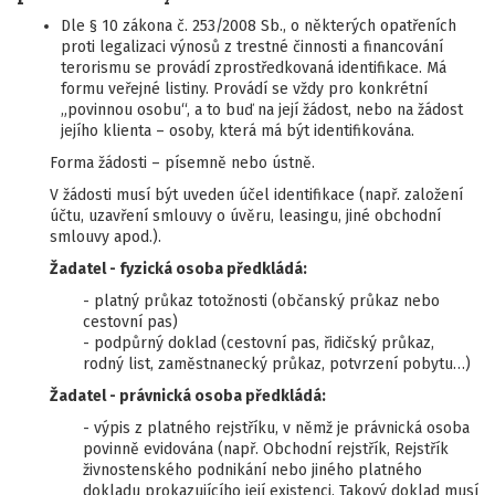
Dle § 10 zákona č. 253/2008 Sb., o některých opatřeních
proti legalizaci výnosů z trestné činnosti a financování
terorismu se provádí zprostředkovaná identifikace. Má
formu veřejné listiny. Provádí se vždy pro konkrétní
„povinnou osobu“, a to buď na její žádost, nebo na žádost
jejího klienta – osoby, která má být identifikována.
Forma žádosti – písemně nebo ústně.
V žádosti musí být uveden účel identifikace (např. založení
účtu, uzavření smlouvy o úvěru, leasingu, jiné obchodní
smlouvy apod.).
Žadatel - fyzická osoba předkládá:
- platný průkaz totožnosti (občanský průkaz nebo
cestovní pas)
- podpůrný doklad (cestovní pas, řidičský průkaz,
rodný list, zaměstnanecký průkaz, potvrzení pobytu…)
Žadatel - právnická osoba předkládá:
- výpis z platného rejstříku, v němž je právnická osoba
povinně evidována (např. Obchodní rejstřík, Rejstřík
živnostenského podnikání nebo jiného platného
dokladu prokazujícího její existenci. Takový doklad musí