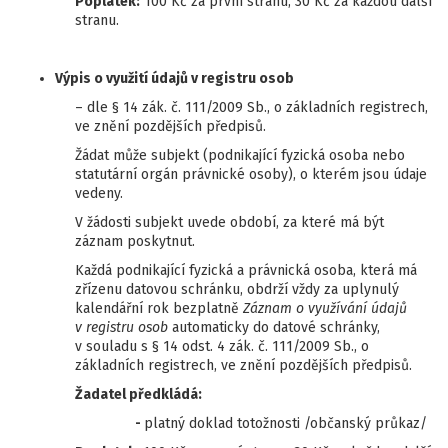
Poplatek:
100 Kč za první stranu, 30 Kč za každou další
stranu.
Výpis o využití údajů v registru osob
– dle § 14 zák. č. 111/2009 Sb., o základních registrech,
ve znění pozdějších předpisů.
Žádat může subjekt (podnikající fyzická osoba nebo
statutární orgán právnické osoby), o kterém jsou údaje
vedeny.
V žádosti subjekt uvede období, za které má být
záznam poskytnut.
Každá podnikající fyzická a právnická osoba, která má
zřízenu datovou schránku, obdrží vždy za uplynulý
kalendářní rok bezplatně
Záznam o využívání údajů
v registru osob
automaticky do datové schránky,
v souladu s § 14 odst. 4 zák. č. 111/2009 Sb., o
základních registrech, ve znění pozdějších předpisů.
Žadatel předkládá:
-
platný doklad totožnosti /občanský průkaz/