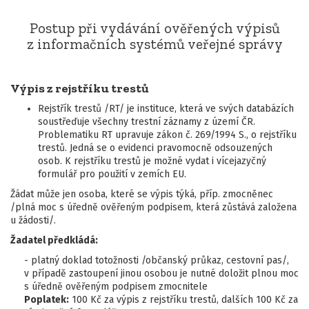
Postup při vydávání ověřených výpisů
z informačních systémů veřejné správy
Výpis z rejstříku trestů
Rejstřík trestů /RT/ je instituce, která ve svých databázích
soustřeďuje všechny trestní záznamy z území ČR.
Problematiku RT upravuje zákon č. 269/1994 S., o rejstříku
trestů. Jedná se o evidenci pravomocně odsouzených
osob. K rejstříku trestů je možné vydat i vícejazyčný
formulář pro použití v zemích EU.
Žádat může jen osoba, které se výpis týká, příp. zmocněnec
/plná moc s úředně ověřeným podpisem, která zůstává založena
u žádosti/.
Žadatel předkládá:
- platný doklad totožnosti /občanský průkaz, cestovní pas/,
v případě zastoupení jinou osobou je nutné doložit plnou moc
s úředně ověřeným podpisem zmocnitele
Poplatek:
100 Kč za výpis z rejstříku trestů, dalších 100 Kč za