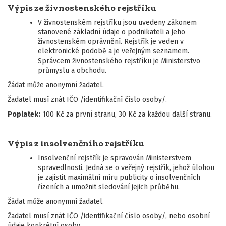
Výpis ze živnostenského rejstříku
V živnostenském rejstříku jsou uvedeny zákonem
stanovené základní údaje o podnikateli a jeho
živnostenském oprávnění. Rejstřík je veden v
elektronické podobě a je veřejným seznamem.
Správcem živnostenského rejstříku je Ministerstvo
průmyslu a obchodu.
Žádat může anonymní žadatel.
Žadatel musí znát IČO /identifikační číslo osoby/.
Poplatek:
100 Kč za první stranu, 30 Kč za každou další stranu.
Výpis z insolvenčního rejstříku
Insolvenční rejstřík je spravován Ministerstvem
spravedlnosti. Jedná se o veřejný rejstřík, jehož úlohou
je zajistit maximální míru publicity o insolvenčních
řízeních a umožnit sledování jejich průběhu.
Žádat může anonymní žadatel.
Žadatel musí znát IČO /identifikační číslo osoby/, nebo osobní
údaje konkrétní osoby.