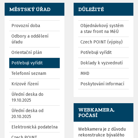
MĚSTSKÝ ÚŘAD
DŮLEŽITÉ
Provozní doba
Objednávkový systém
a stav front na MěÚ
Odbory a oddělení
úřadu
Czech POINT (výpisy)
Orientační plán
Potřebuji vyřídit
Potřebuji vyřídit
Doklady k vyzvednutí
Telefonní seznam
MHD
Krizové řízení
Poskytování informací
Úřední deska do
19.10.2025
WEBKAMERA,
Úřední deska od
POČASÍ
20.10.2025
Elektronická podatelna
Webkamera je z důvodu
rekonstrukce bývalého
Czech POINT