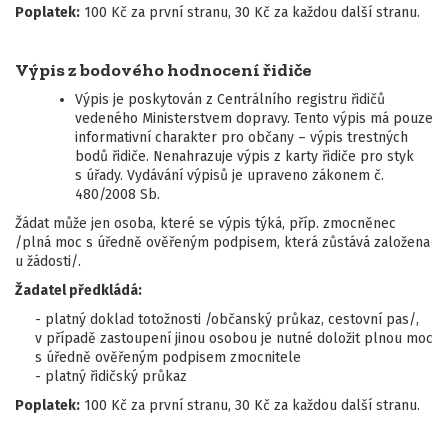
Poplatek:
100 Kč za první stranu, 30 Kč za každou další stranu.
Výpis z bodového hodnocení řidiče
Výpis je poskytován z Centrálního registru řidičů
vedeného Ministerstvem dopravy. Tento výpis má pouze
informativní charakter pro občany – výpis trestných
bodů řidiče. Nenahrazuje výpis z karty řidiče pro styk
s úřady. Vydávání výpisů je upraveno zákonem č.
480/2008 Sb.
Žádat může jen osoba, které se výpis týká, příp. zmocněnec
/plná moc s úředně ověřeným podpisem, která zůstává založena
u žádosti/.
Žadatel předkládá:
- platný doklad totožnosti /občanský průkaz, cestovní pas/,
v případě zastoupení jinou osobou je nutné doložit plnou moc
s úředně ověřeným podpisem zmocnitele
- platný řidičský průkaz
Poplatek:
100 Kč za první stranu, 30 Kč za každou další stranu.