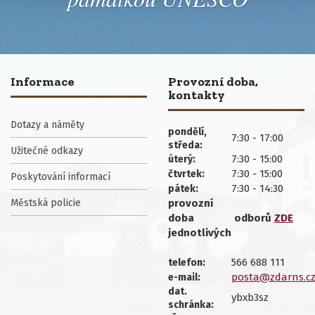
Informace
Provozní doba,
kontakty
Dotazy a náměty
pondělí,
7:30 - 17:00
středa:
Užitečné odkazy
7:30 - 15:00
úterý:
7:30 - 15:00
čtvrtek:
Poskytování informací
7:30 - 14:30
pátek:
Městská policie
provozní
doba
odborů
ZDE
jednotlivých
566 688 111
telefon:
posta@zdarns.c
e-mail:
dat.
ybxb3sz
schránka: