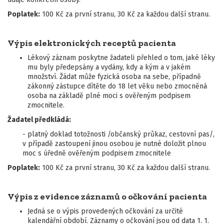
Poplatek:
100 Kč za první stranu, 30 Kč za každou další stranu.
Výpis elektronických receptů pacienta
Lékový záznam poskytne žadateli přehled o tom, jaké léky
mu byly předepsány a vydány, kdy a kým a v jakém
množství. Žádat může fyzická osoba na sebe, případně
zákonný zástupce dítěte do 18 let věku nebo zmocněná
osoba na základě plné moci s ověřeným podpisem
zmocnitele.
Žadatel předkládá:
- platný doklad totožnosti /občanský průkaz, cestovní pas/,
v případě zastoupení jinou osobou je nutné doložit plnou
moc s úředně ověřeným podpisem zmocnitele
Poplatek:
100 Kč za první stranu, 30 Kč za každou další stranu.
Výpis z evidence záznamů o očkování pacienta
Jedná se o výpis provedených očkování za určité
kalendářní období. Záznamy o očkování jsou od data 1. 1.