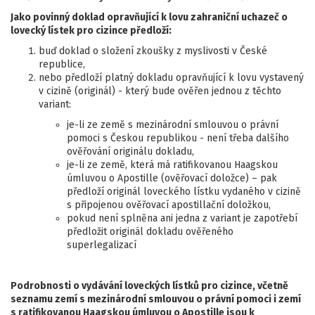
Jako povinný doklad opravňující k lovu zahraniční uchazeč o
lovecký lístek pro cizince předloží:
buď doklad o složení zkoušky z myslivosti v České
republice,
nebo předloží platný dokladu opravňující k lovu vystavený
v cizině (originál) - který bude ověřen jednou z těchto
variant:
je-li ze země s mezinárodní smlouvou o právní
pomoci s Českou republikou - není třeba dalšího
ověřování originálu dokladu,
je-li ze země, která má ratifikovanou Haagskou
úmluvou o Apostille (ověřovací doložce) – pak
předloží originál loveckého lístku vydaného v cizině
s připojenou ověřovací apostillační doložkou,
pokud není splněna ani jedna z variant je zapotřebí
předložit originál dokladu ověřeného
superlegalizací
Podrobnosti o vydávání loveckých lístků pro cizince, včetně
seznamu zemí s mezinárodní smlouvou o právní pomoci i zemí
s ratifikovanou Haagskou úmluvou o Apostille jsou k