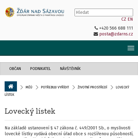
CZ
EN
+420 566 688 111
posta@zdarns.cz
Tog
nav
OBČAN
PODNIKATEL
NÁVŠTĚVNÍK
MĚÚ
POTŘEBUJI VYŘÍDIT
ŽIVOTNÍ PROSTŘEDÍ
LOVECKÝ
LÍSTEK
Lovecký lístek
Na základě ustanovení § 47 zákona č. 449/2001 Sb., o myslivosti
lovecké lístky vydává obecní úřad obce s rozšířenou působností,