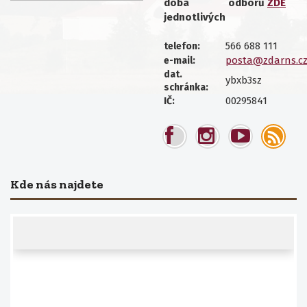
doba
odborů
ZDE
jednotlivých
566 688 111
telefon:
posta@zdarns.c
e-mail:
dat.
ybxb3sz
schránka:
00295841
IČ:
Kde nás najdete