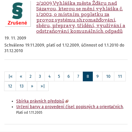
2/2009 Vyhláška města Žďáru nad
Sázavou, kterou se mění vyhláška č.
1/2002, o místním poplatku za
provoz systému shromažďování,
sběru, přepravy, třídění, využívání a
odstraňování komunálních odpadů
19. 11. 2009
Schváleno 19.11.2009, platí od 1.12.2009, účinnost od 1.1.2010 do
31.12.2010
|«
«
2
3
4
5
6
7
8
9
10
11
12
13
»
»|
Sbírka právních předpisů
Určení barvy a provedení čísel popisných a orientačních
,
Platí od 1.11.2005