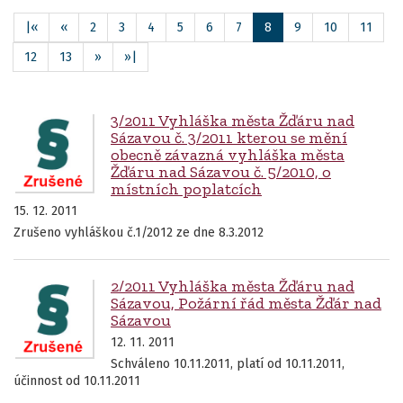
|«
«
2
3
4
5
6
7
8
9
10
11
12
13
»
»|
3/2011 Vyhláška města Žďáru nad
Sázavou č. 3/2011 kterou se mění
obecně závazná vyhláška města
Žďáru nad Sázavou č. 5/2010, o
místních poplatcích
15. 12. 2011
Zrušeno vyhláškou č.1/2012 ze dne 8.3.2012
2/2011 Vyhláška města Žďáru nad
Sázavou, Požární řád města Žďár nad
Sázavou
12. 11. 2011
Schváleno 10.11.2011, platí od 10.11.2011,
účinnost od 10.11.2011