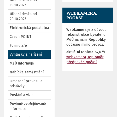
Úřední deska do
19.10.2025
WEBKAMERA,
Úřední deska od
POČASÍ
20.10.2025
Elektronická podatelna
Webkamera je z důvodu
rekonstrukce bývalého
Czech POINT
MěÚ na nám. Republiky
dočasně mimo provoz.
Formuláře
o
aktuální teplota
24,6
C
Vyhlášky a nařízení
webkamera, teploměr,
předpověď počasí
MěÚ informuje
Nabídka zaměstnání
Omezení provozu a
odstávky
Poslání a vize
Povinně zveřejňované
informace