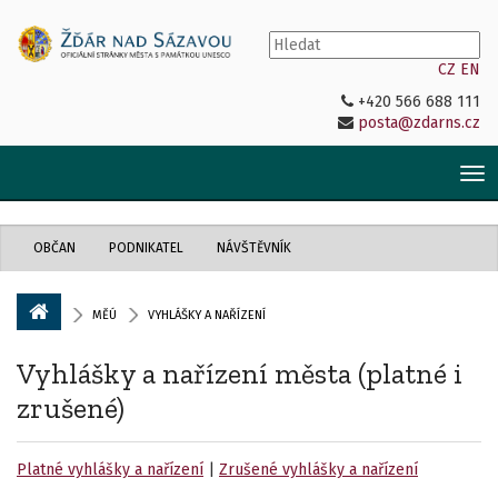
CZ
EN
+420 566 688 111
posta@zdarns.cz
Tog
nav
OBČAN
PODNIKATEL
NÁVŠTĚVNÍK
MĚÚ
VYHLÁŠKY A NAŘÍZENÍ
Vyhlášky a nařízení města (platné i
zrušené)
Platné vyhlášky a nařízení
|
Zrušené vyhlášky a nařízení