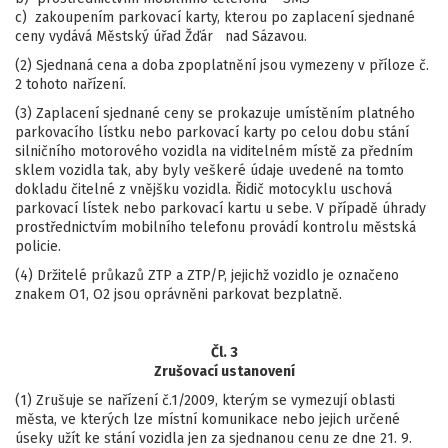
c) zakoupením parkovací karty, kterou po zaplacení sjednané
ceny vydává Městský úřad Žďár nad Sázavou.
(2) Sjednaná cena a doba zpoplatnění jsou vymezeny v příloze č.
2 tohoto nařízení.
(3) Zaplacení sjednané ceny se prokazuje umístěním platného
parkovacího lístku nebo parkovací karty po celou dobu stání
silničního motorového vozidla na viditelném místě za předním
sklem vozidla tak, aby byly veškeré údaje uvedené na tomto
dokladu čitelné z vnějšku vozidla. Řidič motocyklu uschová
parkovací lístek nebo parkovací kartu u sebe. V případě úhrady
prostřednictvím mobilního telefonu provádí kontrolu městská
policie.
(4) Držitelé průkazů ZTP a ZTP/P, jejichž vozidlo je označeno
znakem O1, O2 jsou oprávněni parkovat bezplatně.
Čl. 3
Zrušovací ustanovení
(1) Zrušuje se nařízení č.1/2009, kterým se vymezují oblasti
města, ve kterých lze místní komunikace nebo jejich určené
úseky užít ke stání vozidla jen za sjednanou cenu ze dne 21. 9.