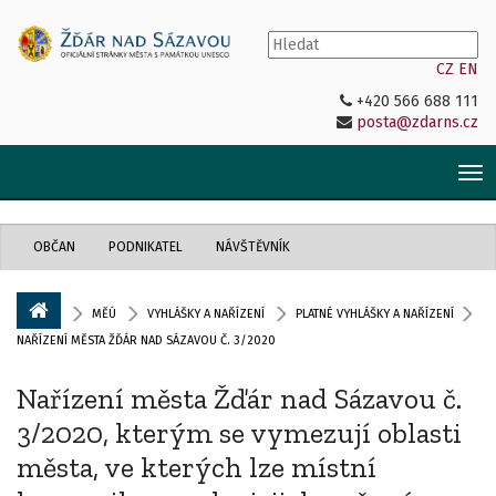
CZ
EN
+420 566 688 111
posta@zdarns.cz
Tog
nav
OBČAN
PODNIKATEL
NÁVŠTĚVNÍK
MĚÚ
VYHLÁŠKY A NAŘÍZENÍ
PLATNÉ VYHLÁŠKY A NAŘÍZENÍ
NAŘÍZENÍ MĚSTA ŽĎÁR NAD SÁZAVOU Č. 3/2020
Nařízení města Žďár nad Sázavou č.
3/2020, kterým se vymezují oblasti
města, ve kterých lze místní