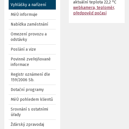
o
aktuální teplota
22,2
C
Vyhlášky a nařízení
webkamera, teploměr,
předpověď počasí
MěÚ informuje
Nabídka zaměstnání
Omezení provozu a
odstávky
Poslání a vize
Povinně zveřejňované
informace
Registr oznámení dle
159/2006 Sb.
Dotační programy
MěÚ pohledem klientů
Srovnání s ostatními
úřady
Žďárský zpravodaj