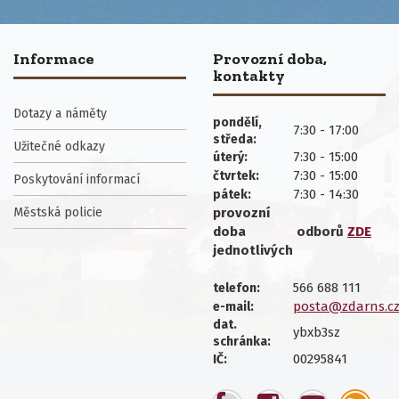
Informace
Provozní doba,
kontakty
Dotazy a náměty
pondělí,
7:30 - 17:00
středa:
Užitečné odkazy
7:30 - 15:00
úterý:
7:30 - 15:00
čtvrtek:
Poskytování informací
7:30 - 14:30
pátek:
Městská policie
provozní
doba
odborů
ZDE
jednotlivých
566 688 111
telefon:
posta@zdarns.c
e-mail:
dat.
ybxb3sz
schránka:
00295841
IČ: