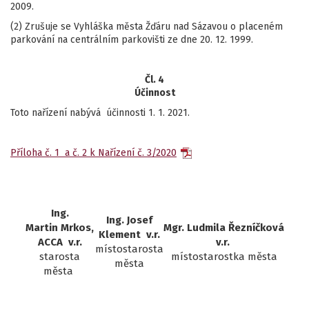
2009.
(2) Zrušuje se Vyhláška města Žďáru nad Sázavou o placeném
parkování na centrálním parkovišti ze dne 20. 12. 1999.
Čl. 4
Účinnost
Toto nařízení nabývá účinnosti 1. 1. 2021.
Příloha č. 1 a č. 2 k Nařízení č. 3/2020
Ing.
Ing. Josef
Martin Mrkos,
Mgr. Ludmila Řezníčková
Klement v.r.
ACCA v.r.
v.r.
místostarosta
starosta
místostarostka města
města
města