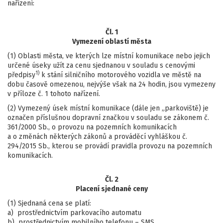
nařízení:
Čl. 1
Vymezení oblastí města
(1) Oblasti města, ve kterých lze místní komunikace nebo jejich
určené úseky užít za cenu sjednanou v souladu s cenovými
1)
předpisy
k stání silničního motorového vozidla ve městě na
dobu časově omezenou, nejvýše však na 24 hodin, jsou vymezeny
v příloze č. 1 tohoto nařízení.
(2) Vymezený úsek místní komunikace (dále jen „parkoviště) je
označen příslušnou dopravní značkou v souladu se zákonem č.
361/2000 Sb., o provozu na pozemních komunikacích
a o změnách některých zákonů a prováděcí vyhláškou č.
294/2015 Sb., kterou se provádí pravidla provozu na pozemních
komunikacích.
Čl. 2
Placení sjednané ceny
(1) Sjednaná cena se platí:
a) prostřednictvím parkovacího automatu
b) prostřednictvím mobilního telefonu – SMS