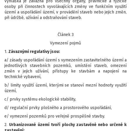
Vyhláška je závazná pro všechny orgány, právnické a fyzické
osoby při činnostech vyvolávajících změny ve funkčním využití
území a uspořádání území, v provádění staveb nebo jejich změn,
při údržbě, užívání a odstraňování staveb.
Článek 3
Vymezení pojmů
1.
Závaznými regulativy jsou:
a/ zásady uspořádání území s vymezením zastavitelného území a
jednotlivých stavebních pozemků, umístění staveb, omezení
změn v jejich užívání, přístupy ke stavbám a napojení na
technické vybavení,
b/ limity využití území, kterými se stanoví mezní hodnoty využití
území,
c/ prvky systému ekologické stability,
d/ regulační prvky plošného a prostorového uspořádání,
e/ vymezení pozemků pro veřejně prospěšné stavby.
2.
Urbanizované území tvoří plochy zastavěné nebo určené k
zastavění: