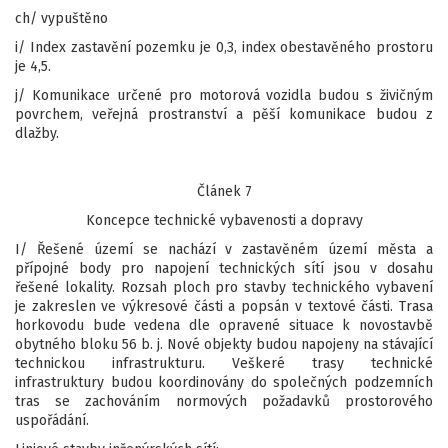
ch/ vypuštěno
i/ Index zastavění pozemku je 0,3, index obestavěného prostoru
je 4,5.
j/ Komunikace určené pro motorová vozidla budou s živičným
povrchem, veřejná prostranství a pěší komunikace budou z
dlažby.
Článek 7
Koncepce technické vybavenosti a dopravy
I/ Řešené území se nachází v zastavěném území města a
přípojné body pro napojení technických sítí jsou v dosahu
řešené lokality. Rozsah ploch pro stavby technického vybavení
je zakreslen ve výkresové části a popsán v textové části. Trasa
horkovodu bude vedena dle opravené situace k novostavbě
obytného bloku 56 b. j. Nové objekty budou napojeny na stávající
technickou infrastrukturu. Veškeré trasy technické
infrastruktury budou koordinovány do společných podzemních
tras se zachováním normových požadavků prostorového
uspořádání.