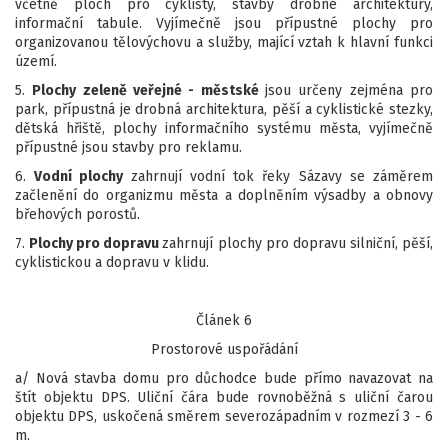
včetně ploch pro cyklisty, stavby drobné architektury,
informační tabule. Vyjímečně jsou přípustné plochy pro
organizovanou tělovýchovu a služby, mající vztah k hlavní funkci
území.
5.
Plochy zeleně veřejné - městské
jsou určeny zejména pro
park, přípustná je drobná architektura, pěší a cyklistické stezky,
dětská hřiště, plochy informačního systému města, vyjímečně
přípustné jsou stavby pro reklamu.
6.
Vodní plochy
zahrnují vodní tok řeky Sázavy se záměrem
začlenění do organizmu města a doplněním výsadby a obnovy
břehových porostů.
7.
Plochy pro dopravu
zahrnují plochy pro dopravu silniční, pěší,
cyklistickou a dopravu v klidu.
Článek 6
Prostorové uspořádání
a/ Nová stavba domu pro důchodce bude přímo navazovat na
štít objektu DPS. Uliční čára bude rovnoběžná s uliční čarou
objektu DPS, uskočená směrem severozápadním v rozmezí 3 - 6
m.