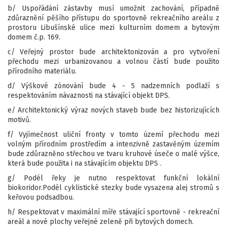
b/ Uspořádání zástavby musí umožnit zachování, případně
zdůraznění pěšího přístupu do sportovně rekreačního areálu z
prostoru Libušínské ulice mezi kulturním domem a bytovým
domem č.p. 169.
c/ Veřejný prostor bude architektonizován a pro vytvoření
přechodu mezi urbanizovanou a volnou částí bude použito
přírodního materiálu.
d/ Výškové zónování bude 4 - 5 nadzemních podlaží s
respektováním návaznosti na stávající objekt DPS.
e/ Architektonický výraz nových staveb bude bez historizujících
motivů.
f/ Vyjímečnost uliční fronty v tomto území přechodu mezi
volným přírodním prostředím a intenzivně zastavěným územím
bude zdůrazněno střechou ve tvaru kruhové úseče o malé výšce,
která bude použita i na stávajícím objektu DPS .
g/ Podél řeky je nutno respektovat funkční lokální
biokoridor.Podél cyklistické stezky bude vysazena alej stromů s
keřovou podsadbou.
h/ Respektovat v maximální míře stávající sportovně - rekreační
areál a nové plochy veřejné zeleně při bytových domech.