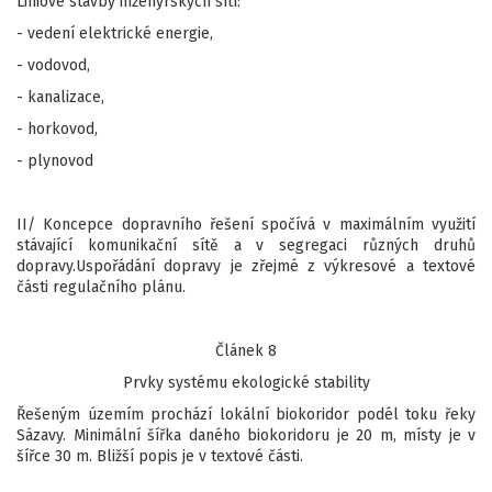
Liniové stavby inženýrských sítí:
- vedení elektrické energie,
- vodovod,
- kanalizace,
- horkovod,
- plynovod
II/ Koncepce dopravního řešení spočívá v maximálním využití
stávající komunikační sítě a v segregaci různých druhů
dopravy.Uspořádání dopravy je zřejmé z výkresové a textové
části regulačního plánu.
Článek 8
Prvky systému ekologické stability
Řešeným územím prochází lokální biokoridor podél toku řeky
Sázavy. Minimální šířka daného biokoridoru je 20 m, místy je v
šířce 30 m. Bližší popis je v textové části.