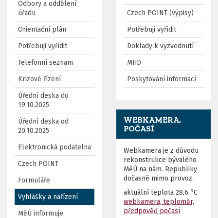
Odbory a oddělení
úřadu
Czech POINT (výpisy)
Orientační plán
Potřebuji vyřídit
Potřebuji vyřídit
Doklady k vyzvednutí
Telefonní seznam
MHD
Krizové řízení
Poskytování informací
Úřední deska do
19.10.2025
WEBKAMERA,
Úřední deska od
POČASÍ
20.10.2025
Elektronická podatelna
Webkamera je z důvodu
rekonstrukce bývalého
Czech POINT
MěÚ na nám. Republiky
dočasně mimo provoz.
Formuláře
o
aktuální teplota
28,6
C
Vyhlášky a nařízení
webkamera, teploměr,
předpověď počasí
MěÚ informuje