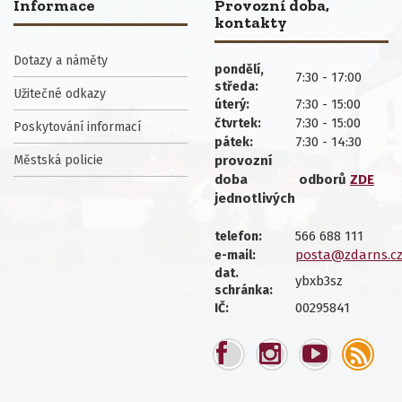
Informace
Provozní doba,
kontakty
Dotazy a náměty
pondělí,
7:30 - 17:00
středa:
Užitečné odkazy
7:30 - 15:00
úterý:
7:30 - 15:00
čtvrtek:
Poskytování informací
7:30 - 14:30
pátek:
Městská policie
provozní
doba
odborů
ZDE
jednotlivých
566 688 111
telefon:
posta@zdarns.c
e-mail:
dat.
ybxb3sz
schránka:
00295841
IČ: