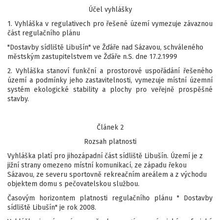
Účel vyhlášky
1. Vyhláška v regulativech pro řešené území vymezuje závaznou
část regulačního plánu
"Dostavby sídliště Libušín" ve Žďáře nad Sázavou, schváleného
městským zastupitelstvem ve Žďáře n.S. dne 17.2.1999
2. Vyhláška stanoví funkční a prostorové uspořádání řešeného
území a podmínky jeho zastavitelnosti, vymezuje místní územní
systém ekologické stability a plochy pro veřejně prospěšné
stavby.
Článek 2
Rozsah platnosti
Vyhláška platí pro jihozápadní část sídliště Libušín. Území je z
jižní strany omezeno místní komunikací, ze západu řekou
Sázavou, ze severu sportovně rekreačním areálem a z východu
objektem domu s pečovatelskou službou.
Časovým horizontem platnosti regulačního plánu " Dostavby
sídliště Libušín" je rok 2008.