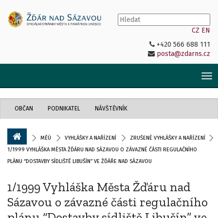
CZ
EN
+420 566 688 111
posta@zdarns.cz
Tog
nav
OBČAN
PODNIKATEL
NÁVŠTĚVNÍK
MĚÚ
VYHLÁŠKY A NAŘÍZENÍ
ZRUŠENÉ VYHLÁŠKY A NAŘÍZENÍ
1/1999 VYHLÁŠKA MĚSTA ŽĎÁRU NAD SÁZAVOU O ZÁVAZNÉ ČÁSTI REGULAČNÍHO
PLÁNU “DOSTAVBY SÍDLIŠTĚ LIBUŠÍN” VE ŽĎÁŘE NAD SÁZAVOU
1/1999 Vyhláška Města Žďáru nad
Sázavou o závazné části regulačního
plánu “Dostavby sídliště Libušín” ve