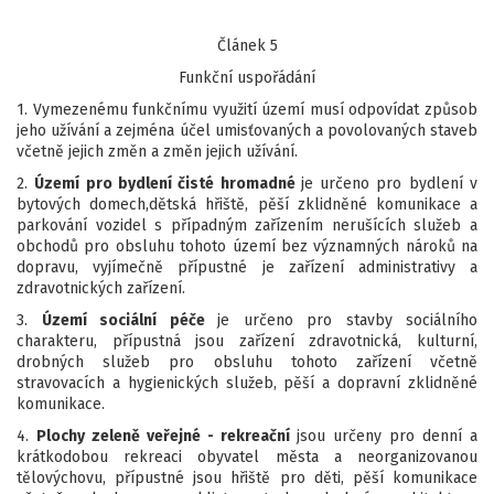
Článek 5
Funkční uspořádání
1. Vymezenému funkčnímu využití území musí odpovídat způsob
jeho užívání a zejména účel umisťovaných a povolovaných staveb
včetně jejich změn a změn jejich užívání.
2.
Území pro bydlení čisté hromadné
je určeno pro bydlení v
bytových domech,dětská hřiště, pěší zklidněné komunikace a
parkování vozidel s případným zařízením nerušících služeb a
obchodů pro obsluhu tohoto území bez významných nároků na
dopravu, vyjímečně přípustné je zařízení administrativy a
zdravotnických zařízení.
3.
Území sociální péče
je určeno pro stavby sociálního
charakteru, přípustná jsou zařízení zdravotnická, kulturní,
drobných služeb pro obsluhu tohoto zařízení včetně
stravovacích a hygienických služeb, pěší a dopravní zklidněné
komunikace.
4.
Plochy zeleně veřejné - rekreační
jsou určeny pro denní a
krátkodobou rekreaci obyvatel města a neorganizovanou
tělovýchovu, přípustné jsou hřiště pro děti, pěší komunikace