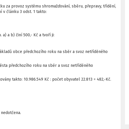
ku za provoz systému shromažďování, sběru, přepravy, třídění,
v článku 3 odst. 1 takto:
 a b) činí 500,- Kč a tvoří ji:
nákladů obce předchozího roku na sběr a svoz netříděného
ěsta předchozího roku na sběr a svoz netříděného
ovány takto: 10.986.549 Kč : počet obyvatel 22.813 = 482,-Kč.
 nedotčena.