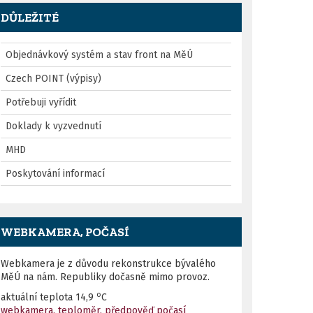
DŮLEŽITÉ
Objednávkový systém a stav front na MěÚ
Czech POINT (výpisy)
Potřebuji vyřídit
Doklady k vyzvednutí
MHD
Poskytování informací
WEBKAMERA, POČASÍ
Webkamera je z důvodu rekonstrukce bývalého
MěÚ na nám. Republiky dočasně mimo provoz.
o
aktuální teplota
14,9
C
webkamera, teploměr, předpověď počasí