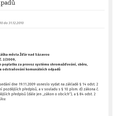
dpadů
10 do 31.12.2010
láška města Žďár nad Sázavou
č. 2/2009,
ím poplatku za provoz systému shromažďování, sběru,
ní a odstraňování komunálních odpadů
edání dne 19.11.2009 usneslo vydat na základě § 14 odst. 2
í pozdějších předpisů, a v souladu s § 10 písm. d) zákona č.
ějších předpisů (dále jen „zákon o obcích“), a § 84 odst. 2
šku: