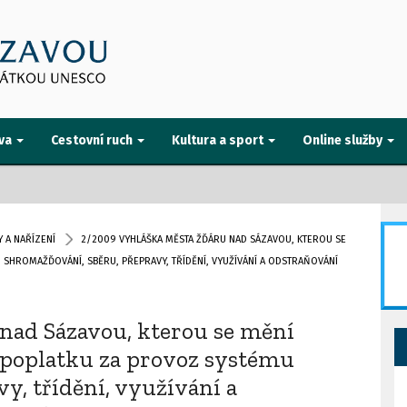
va
Cestovní ruch
Kultura a sport
Online služby
 A NAŘÍZENÍ
2/2009 VYHLÁŠKA MĚSTA ŽĎÁRU NAD SÁZAVOU, KTEROU SE
 SHROMAŽĎOVÁNÍ, SBĚRU, PŘEPRAVY, TŘÍDĚNÍ, VYUŽÍVÁNÍ A ODSTRAŇOVÁNÍ
nad Sázavou, kterou se mění
m poplatku za provoz systému
y, třídění, využívání a