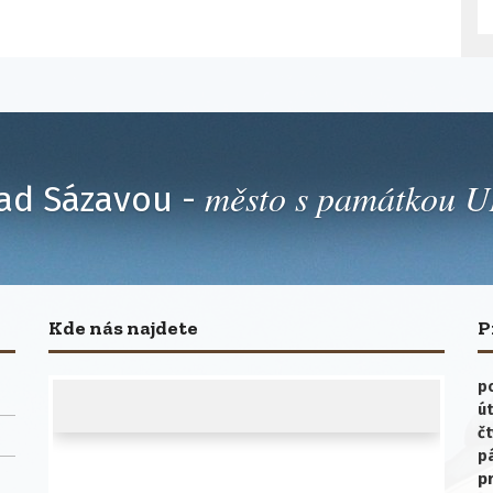
město s památkou
ad Sázavou -
Kde nás najdete
P
po
út
čt
p
p