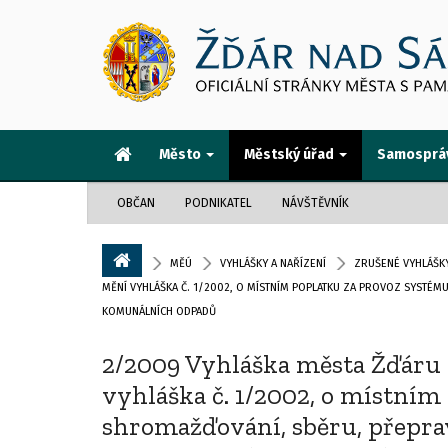
Město
Městský úřad
Samosprá
OBČAN
PODNIKATEL
NÁVŠTĚVNÍK
MĚÚ
VYHLÁŠKY A NAŘÍZENÍ
ZRUŠENÉ VYHLÁŠKY
MĚNÍ VYHLÁŠKA Č. 1/2002, O MÍSTNÍM POPLATKU ZA PROVOZ SYSTÉMU
KOMUNÁLNÍCH ODPADŮ
2/2009 Vyhláška města Žďáru 
vyhláška č. 1/2002, o místní
shromažďování, sběru, přeprav