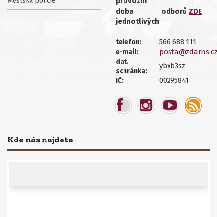
Městská policie
provozní
doba
odborů
ZDE
jednotlivých
566 688 111
telefon:
posta@zdarns.c
e-mail:
dat.
ybxb3sz
schránka:
00295841
IČ:
Kde nás najdete