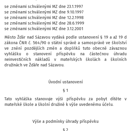
se změnami schválenými MZ dne 23.1.1997
se změnami schválenými MZ dne 9.10.1997
se změnami schválenými MZ dne 12.2.1998
se změnami schválenými MZ dne 28.6.1999
se změnami schválenými MZ dne 3.12.2001
Město Žďár nad Sázavou vydává podle ustanovení § 19 a až 19 d
zákona ČNR č. 564/90 o státní správě a samosprávě ve školství
ve znění pozdějších změn a doplňků tuto obecně závaznou
vyhlášku o stanovení příspěvku na částečnou úhradu
neinvestičních nákladů v mateřských školách a školních
družinách ve Žďáře nad Sázavou.
Úvodní ustanovení
§ 1
Tato vyhláška stanovuje výši příspěvku za pobyt dítěte v
mateřské škole a školní družině k výše uvedenému účelu.
Výše a podmínky úhrady příspěvku
§ 2