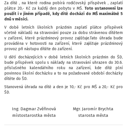
Za dítě , na které rodina pobírá rodičovský příspěvek , zaplatí
plátce 20,- Kč za každý den pobytu v MŠ.
Toto ustanovení lze
použít i v jiném případě, kdy dítě dochází do MŠ maximálně 5
dnů v měsíci.
V době letních školních prázdnin zaplatí plátce příspěvek
včetně nákladů na stravování pouze za dobu strávenou dítětem
v zařízení, které prázdninový provoz zajišťuje.Tato úhrada bude
prováděna v hotovosti na zařízení, které zajišťuje prázdninový
provoz při nástupu dítěte do zařízení.
U dětí docházejících v době letních školních prázdnin do ŠD,
bude příspěvek spolu s náklady na stravování uhrazen do 30.6.
příslušného kalendářního roku na zařízení, kde dítě plní
povinnou školní docházku a to na požadované období docházky
dítěte do ŠD.
Stanovená úhrada na dítě a den je 10,- Kč pro MŠ a 20,- Kč pro
ŠD.
Ing. Dagmar Zvěřinová
Mgr. Jaromír Brychta
místostarostka města
starosta města