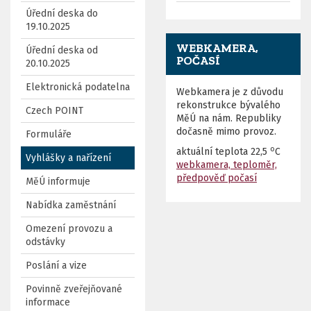
Úřední deska do
19.10.2025
WEBKAMERA,
Úřední deska od
POČASÍ
20.10.2025
Elektronická podatelna
Webkamera je z důvodu
rekonstrukce bývalého
Czech POINT
MěÚ na nám. Republiky
dočasně mimo provoz.
Formuláře
o
aktuální teplota
22,5
C
Vyhlášky a nařízení
webkamera, teploměr,
předpověď počasí
MěÚ informuje
Nabídka zaměstnání
Omezení provozu a
odstávky
Poslání a vize
Povinně zveřejňované
informace