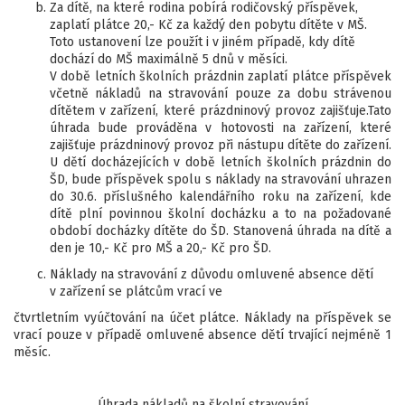
Za dítě, na které rodina pobírá rodičovský příspěvek,
zaplatí plátce 20,- Kč za každý den pobytu dítěte v MŠ.
Toto ustanovení lze použít i v jiném případě, kdy dítě
dochází do MŠ maximálně 5 dnů v měsíci.
V době letních školních prázdnin zaplatí plátce příspěvek
včetně nákladů na stravování pouze za dobu strávenou
dítětem v zařízení, které prázdninový provoz zajišťuje.Tato
úhrada bude prováděna v hotovosti na zařízení, které
zajišťuje prázdninový provoz při nástupu dítěte do zařízení.
U dětí docházejících v době letních školních prázdnin do
ŠD, bude příspěvek spolu s náklady na stravování uhrazen
do 30.6. příslušného kalendářního roku na zařízení, kde
dítě plní povinnou školní docházku a to na požadované
období docházky dítěte do ŠD. Stanovená úhrada na dítě a
den je 10,- Kč pro MŠ a 20,- Kč pro ŠD.
Náklady na stravování z důvodu omluvené absence dětí
v zařízení se plátcům vrací ve
čtvrtletním vyúčtování na účet plátce. Náklady na příspěvek se
vrací pouze v případě omluvené absence dětí trvající nejméně 1
měsíc.
Úhrada nákladů na školní stravování