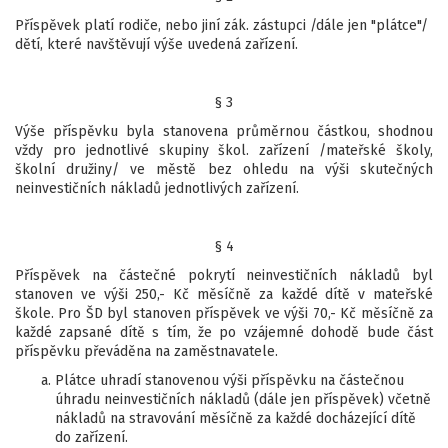
Příspěvek platí rodiče, nebo jiní zák. zástupci /dále jen "plátce"/
dětí, které navštěvují výše uvedená zařízení.
§ 3
Výše příspěvku byla stanovena průměrnou částkou, shodnou
vždy pro jednotlivé skupiny škol. zařízení /mateřské školy,
školní družiny/ ve městě bez ohledu na výši skutečných
neinvestičních nákladů jednotlivých zařízení.
§ 4
Příspěvek na částečné pokrytí neinvestičních nákladů byl
stanoven ve výši 250,- Kč měsíčně za každé dítě v mateřské
škole. Pro ŠD byl stanoven příspěvek ve výši 70,- Kč měsíčně za
každé zapsané dítě s tím, že po vzájemné dohodě bude část
příspěvku převáděna na zaměstnavatele.
Plátce uhradí stanovenou výši příspěvku na částečnou
úhradu neinvestičních nákladů (dále jen příspěvek) včetně
nákladů na stravování měsíčně za každé docházející dítě
do zařízení.