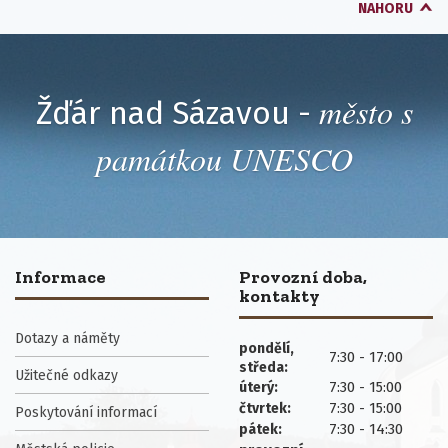
NAHORU
město s
Žďár nad Sázavou -
památkou UNESCO
Informace
Provozní doba,
kontakty
Dotazy a náměty
pondělí,
7:30 - 17:00
středa:
Užitečné odkazy
7:30 - 15:00
úterý:
7:30 - 15:00
čtvrtek:
Poskytování informací
7:30 - 14:30
pátek: