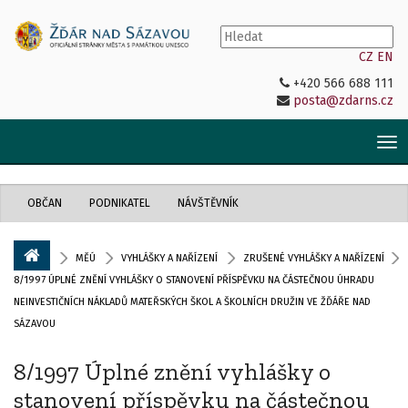
CZ
EN
+420 566 688 111
posta@zdarns.cz
Tog
nav
OBČAN
PODNIKATEL
NÁVŠTĚVNÍK
MĚÚ
VYHLÁŠKY A NAŘÍZENÍ
ZRUŠENÉ VYHLÁŠKY A NAŘÍZENÍ
8/1997 ÚPLNÉ ZNĚNÍ VYHLÁŠKY O STANOVENÍ PŘÍSPĚVKU NA ČÁSTEČNOU ÚHRADU
NEINVESTIČNÍCH NÁKLADŮ MATEŘSKÝCH ŠKOL A ŠKOLNÍCH DRUŽIN VE ŽĎÁŘE NAD
SÁZAVOU
8/1997 Úplné znění vyhlášky o
stanovení příspěvku na částečnou