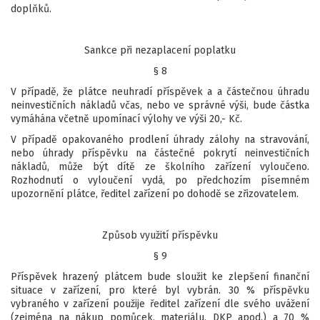
doplňků.
Sankce při nezaplacení poplatku
§ 8
V případě, že plátce neuhradí příspěvek a a částečnou úhradu
neinvestičních nákladů včas, nebo ve správné výši, bude částka
vymáhána včetně upomínací výlohy ve výši 20,- Kč.
V případě opakovaného prodlení úhrady zálohy na stravování,
nebo úhrady příspěvku na částečné pokrytí neinvestičních
nákladů, může být dítě ze školního zařízení vyloučeno.
Rozhodnutí o vyloučení vydá, po předchozím písemném
upozornění plátce, ředitel zařízení po dohodě se zřizovatelem.
Způsob využití příspěvku
§ 9
Příspěvek hrazený plátcem bude sloužit ke zlepšení finanční
situace v zařízení, pro které byl vybrán. 30 % příspěvku
vybraného v zařízení použije ředitel zařízení dle svého uvážení
(zejména na nákup pomůcek, materiálu, DKP apod.) a 70 %