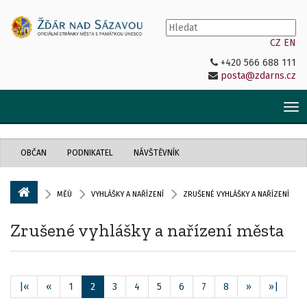
CZ
EN
+420 566 688 111
posta@zdarns.cz
Tog
nav
OBČAN
PODNIKATEL
NÁVŠTĚVNÍK
MĚÚ
VYHLÁŠKY A NAŘÍZENÍ
ZRUŠENÉ VYHLÁŠKY A NAŘÍZENÍ
Zrušené vyhlášky a nařízení města
|«
«
1
2
3
4
5
6
7
8
»
»|