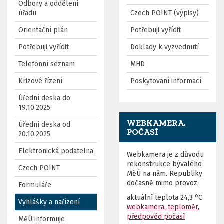
Odbory a oddělení
úřadu
Czech POINT (výpisy)
Orientační plán
Potřebuji vyřídit
Potřebuji vyřídit
Doklady k vyzvednutí
Telefonní seznam
MHD
Krizové řízení
Poskytování informací
Úřední deska do
19.10.2025
WEBKAMERA,
Úřední deska od
POČASÍ
20.10.2025
Elektronická podatelna
Webkamera je z důvodu
rekonstrukce bývalého
Czech POINT
MěÚ na nám. Republiky
dočasně mimo provoz.
Formuláře
o
aktuální teplota
24,3
C
Vyhlášky a nařízení
webkamera, teploměr,
předpověď počasí
MěÚ informuje