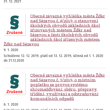
31. 12. 2021
Obecně závazná vyhláška města Žďár
nad Sázavou č. 4/2019, o stanovení
školských obvodů základních škol
zřizovaných městem Žďár nad
Sázavou a části školských obvodů
základních škol zřízených městem
Žďár nad Sázavou
9. 1. 2020
Schváleno 12. 12. 2019, platí od 13. 12. 2019, účinná od 1. 1. 2020
do 31.12.2020
Obecně závazná vyhláška města Žďár
nad Sázavou č. 3/2019, o místním
poplatku za provoz systému
shromažďování, sběru, přepravy,
třídění, využívání a odstraňování
komunálních odpadů
6. 1. 2020