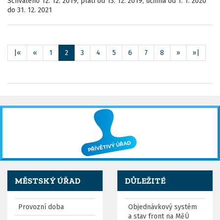
Schváleno 12. 12. 2019, platí od 13. 12. 2019, účinná od 1. 1. 2020
do 31. 12. 2021
|«
«
1
2
3
4
5
6
7
8
»
»|
MĚSTSKÝ ÚŘAD
DŮLEŽITÉ
Provozní doba
Objednávkový systém
a stav front na MěÚ