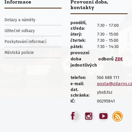
Informace
Provozní doba,
kontakty
Dotazy a náměty
pondělí,
7:30 - 17:00
středa:
Užitečné odkazy
7:30 - 15:00
úterý:
7:30 - 15:00
čtvrtek:
Poskytování informací
7:30 - 14:30
pátek:
Městská policie
provozní
doba
odborů
ZDE
jednotlivých
566 688 111
telefon:
posta@zdarns.c
e-mail:
dat.
ybxb3sz
schránka:
00295841
IČ: