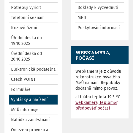
Potřebuji vyřídit
Doklady k vyzvednutí
Telefonní seznam
MHD
Krizové řízení
Poskytování informací
Úřední deska do
19.10.2025
WEBKAMERA,
Úřední deska od
POČASÍ
20.10.2025
Elektronická podatelna
Webkamera je z důvodu
rekonstrukce bývalého
Czech POINT
MěÚ na nám. Republiky
dočasně mimo provoz.
Formuláře
o
aktuální teplota
19,3
C
Vyhlášky a nařízení
webkamera, teploměr,
předpověď počasí
MěÚ informuje
Nabídka zaměstnání
Omezení provozu a