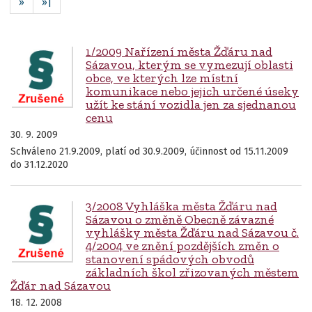
»
»|
1/2009 Nařízení města Žďáru nad
Sázavou, kterým se vymezují oblasti
obce, ve kterých lze místní
komunikace nebo jejich určené úseky
užít ke stání vozidla jen za sjednanou
cenu
30. 9. 2009
Schváleno 21.9.2009, platí od 30.9.2009, účinnost od 15.11.2009
do 31.12.2020
3/2008 Vyhláška města Žďáru nad
Sázavou o změně Obecně závazné
vyhlášky města Žďáru nad Sázavou č.
4/2004 ve znění pozdějších změn o
stanovení spádových obvodů
základních škol zřizovaných městem
Žďár nad Sázavou
18. 12. 2008