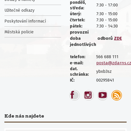
pondělí,
7:30 - 17:00
středa:
Užitečné odkazy
7:30 - 15:00
úterý:
7:30 - 15:00
čtvrtek:
Poskytování informací
7:30 - 14:30
pátek:
Městská policie
provozní
doba
odborů
ZDE
jednotlivých
566 688 111
telefon:
posta@zdarns.c
e-mail:
dat.
ybxb3sz
schránka:
00295841
IČ:
Kde nás najdete