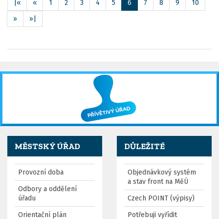
|«
«
1
2
3
4
5
6
7
8
9
10
»
»|
MĚSTSKÝ ÚŘAD
DŮLEŽITÉ
Provozní doba
Objednávkový systém
a stav front na MěÚ
Odbory a oddělení
úřadu
Czech POINT (výpisy)
Orientační plán
Potřebuji vyřídit