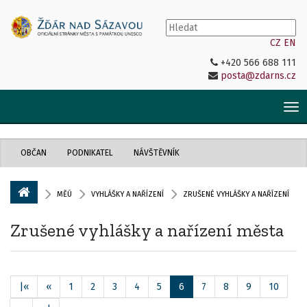
CZ
EN
+420 566 688 111
posta@zdarns.cz
Tog
nav
OBČAN
PODNIKATEL
NÁVŠTĚVNÍK
MĚÚ
VYHLÁŠKY A NAŘÍZENÍ
ZRUŠENÉ VYHLÁŠKY A NAŘÍZENÍ
Zrušené vyhlášky a nařízení města
|«
«
1
2
3
4
5
6
7
8
9
10