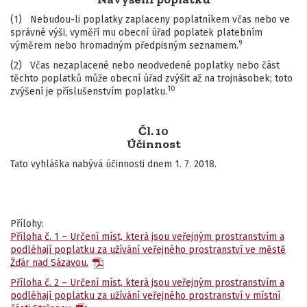
(1) Nebudou-li poplatky zaplaceny poplatníkem včas nebo ve
správné výši, vyměří mu obecní úřad poplatek platebním
9
výměrem nebo hromadným předpisným seznamem.
(2) Včas nezaplacené nebo neodvedené poplatky nebo část
těchto poplatků může obecní úřad zvýšit až na trojnásobek; toto
10
zvýšení je příslušenstvím poplatku.
Čl. 10
Účinnost
Tato vyhláška nabývá účinnosti dnem 1. 7. 2018.
Přílohy:
Příloha č. 1 – Určení míst, která jsou veřejným prostranstvím a
podléhají poplatku za užívání veřejného prostranství ve městě
Žďár nad Sázavou.
Příloha č. 2 – Určení míst, která jsou veřejným prostranstvím a
podléhají poplatku za užívání veřejného prostranství v místní