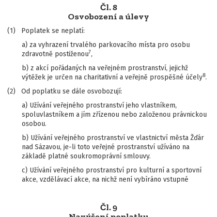
Čl. 8
Osvobození a úlevy
(1) Poplatek se neplatí:
a) za vyhrazení trvalého parkovacího místa pro osobu
7
zdravotně postiženou
,
b) z akcí pořádaných na veřejném prostranství, jejichž
8
výtěžek je určen na charitativní a veřejně prospěšné účely
.
(2) Od poplatku se dále osvobozují:
a) Užívání veřejného prostranství jeho vlastníkem,
spoluvlastníkem a jím zřízenou nebo založenou právnickou
osobou.
b) Užívání veřejného prostranství ve vlastnictví města Žďár
nad Sázavou, je-li toto veřejné prostranství užíváno na
základě platné soukromoprávní smlouvy.
c) Užívání veřejného prostranství pro kulturní a sportovní
akce, vzdělávací akce, na nichž není vybíráno vstupné
Čl. 9
Navýšení poplatku