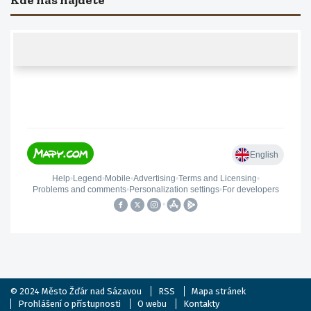
Kde nás najdete
© 2024
Město Žďár nad Sázavou
RSS
Mapa stránek
Prohlášení o přístupnosti
O webu
Kontakty