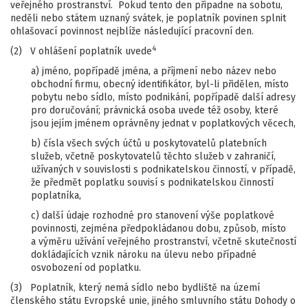
veřejného prostranství. Pokud tento den připadne na sobotu,
neděli nebo státem uznaný svátek, je poplatník povinen splnit
ohlašovací povinnost nejblíže následující pracovní den.
4
(2) V ohlášení poplatník uvede
a) jméno, popřípadě jména, a příjmení nebo název nebo
obchodní firmu, obecný identifikátor, byl-li přidělen, místo
pobytu nebo sídlo, místo podnikání, popřípadě další adresy
pro doručování; právnická osoba uvede též osoby, které
jsou jejím jménem oprávněny jednat v poplatkových věcech,
b) čísla všech svých účtů u poskytovatelů platebních
služeb, včetně poskytovatelů těchto služeb v zahraničí,
užívaných v souvislosti s podnikatelskou činností, v případě,
že předmět poplatku souvisí s podnikatelskou činností
poplatníka,
c) další údaje rozhodné pro stanovení výše poplatkové
povinnosti, zejména předpokládanou dobu, způsob, místo
a výměru užívání veřejného prostranství, včetně skutečností
dokládajících vznik nároku na úlevu nebo případné
osvobození od poplatku.
(3) Poplatník, který nemá sídlo nebo bydliště na území
členského státu Evropské unie, jiného smluvního státu Dohody o