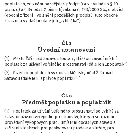
poplatcích, ve znění pozdějších předpisů a v souladu s § 10
písm. d) a § 84 odst. 2 písm. h)zákona č. 128/2000 Sb., o obcích
(obecní zřízení), ve znění pozdějších předpisů, tuto obecně
závaznou vyhlášku (dále jen „vyhláška“):
Čl. 1
Úvodní ustanovení
(1) Město Žďár nad Sázavou touto vyhláškou zavádí místní
poplatek za užívání veřejného prostranství (dále jen „poplatek“).
(2) Řízení o poplatcích vykonává Městský úřad Žďár nad
1
Sázavou (dále jen „správce poplatku“).
Čl. 2
Předmět poplatku a poplatník
(1) Poplatek za užívání veřejného prostranství se vybírá za
zvláštní užívání veřejného prostranství, kterým se rozumí
provádění výkopových prací, umístění dočasných staveb a
zařízení sloužících pro poskytování prodeje a služeb, pro