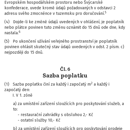
Evropském hospodářském prostoru nebo Švýcarské
konfederace, uvede kromě údajů požadovaných v odstavci 2
5
adresu svého zmocněnce v tuzemsku pro doručování.
(4) Dojde-li ke změně údajů uvedených v ohlášení, je poplatník
nebo plátce povinen tuto změnu oznámit do 15 dnů ode dne, kdy
6
nastala.
(5) Po ukončení užívání veřejného prostranství je poplatník
povinen ohlásit skutečný stav údajů uvedených v odst. 2 písm. c)
nejpozději do 15 dnů.
Čl. 6
Sazba poplatku
2
(1) Sazba poplatku činí za každý i započatý m
a každý i
započatý den:
I. V 1. zóně
a) za umístění zařízení sloužících pro poskytování služeb, a
to:
- restaurační zahrádky s obsluhou 2,- Kč
- ostatní služby 10,- Kč
b) za umístění zařízení sloužících pro poskytování prodeje