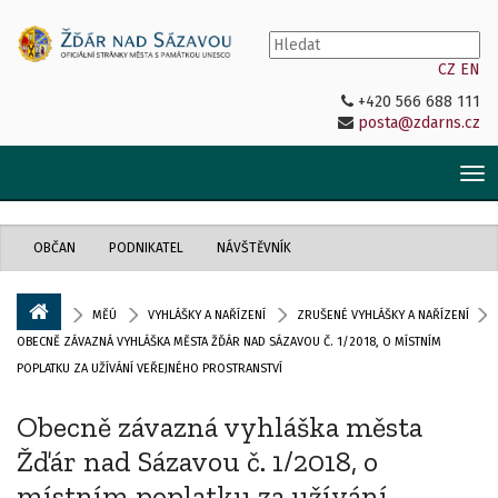
CZ
EN
+420 566 688 111
posta@zdarns.cz
Tog
nav
OBČAN
PODNIKATEL
NÁVŠTĚVNÍK
MĚÚ
VYHLÁŠKY A NAŘÍZENÍ
ZRUŠENÉ VYHLÁŠKY A NAŘÍZENÍ
OBECNĚ ZÁVAZNÁ VYHLÁŠKA MĚSTA ŽĎÁR NAD SÁZAVOU Č. 1/2018, O MÍSTNÍM
POPLATKU ZA UŽÍVÁNÍ VEŘEJNÉHO PROSTRANSTVÍ
Obecně závazná vyhláška města
Žďár nad Sázavou č. 1/2018, o
místním poplatku za užívání