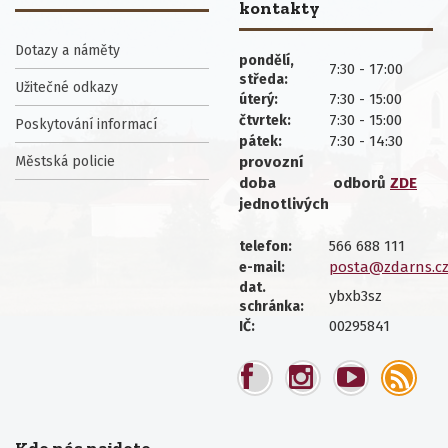
kontakty
Dotazy a náměty
pondělí,
7:30 - 17:00
středa:
Užitečné odkazy
7:30 - 15:00
úterý:
7:30 - 15:00
čtvrtek:
Poskytování informací
7:30 - 14:30
pátek:
Městská policie
provozní
doba
odborů
ZDE
jednotlivých
566 688 111
telefon:
posta@zdarns.c
e-mail:
dat.
ybxb3sz
schránka:
00295841
IČ: