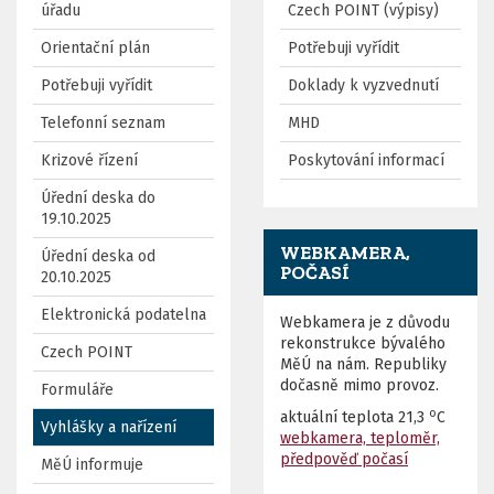
úřadu
Czech POINT (výpisy)
Orientační plán
Potřebuji vyřídit
Potřebuji vyřídit
Doklady k vyzvednutí
Telefonní seznam
MHD
Krizové řízení
Poskytování informací
Úřední deska do
19.10.2025
WEBKAMERA,
Úřední deska od
POČASÍ
20.10.2025
Elektronická podatelna
Webkamera je z důvodu
rekonstrukce bývalého
Czech POINT
MěÚ na nám. Republiky
dočasně mimo provoz.
Formuláře
o
aktuální teplota
21,3
C
Vyhlášky a nařízení
webkamera, teploměr,
předpověď počasí
MěÚ informuje