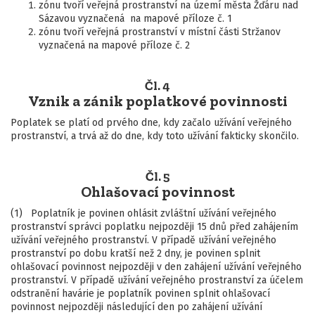
zónu tvoří veřejná prostranství na území města Žďáru nad
Sázavou vyznačená na mapové příloze č. 1
zónu tvoří veřejná prostranství v místní části Stržanov
vyznačená na mapové příloze č. 2
Čl. 4
Vznik a zánik poplatkové povinnosti
Poplatek se platí od prvého dne, kdy začalo užívání veřejného
prostranství, a trvá až do dne, kdy toto užívání fakticky skončilo.
Čl. 5
Ohlašovací povinnost
(1) Poplatník je povinen ohlásit zvláštní užívání veřejného
prostranství správci poplatku nejpozději 15 dnů před zahájením
užívání veřejného prostranství. V případě užívání veřejného
prostranství po dobu kratší než 2 dny, je povinen splnit
ohlašovací povinnost nejpozději v den zahájení užívání veřejného
prostranství. V případě užívání veřejného prostranství za účelem
odstranění havárie je poplatník povinen splnit ohlašovací
povinnost nejpozději následující den po zahájení užívání