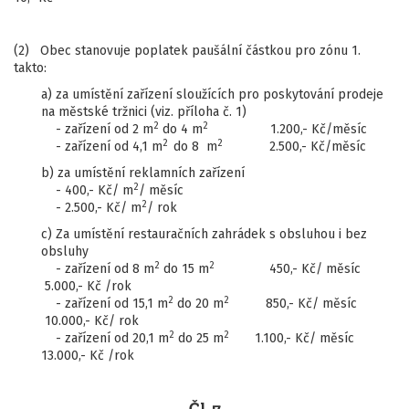
(2) Obec stanovuje poplatek paušální částkou pro zónu 1.
takto:
a) za umístění zařízení sloužících pro poskytování prodeje
na městské tržnici (viz. příloha č. 1)
2
2
- zařízení od 2 m
do 4 m
1.200,- Kč/měsíc
2
2
- zařízení od 4,1 m
do 8 m
2.500,- Kč/měsíc
b) za umístění reklamních zařízení
2
- 400,- Kč/ m
/ měsíc
2
- 2.500,- Kč/ m
/ rok
c) Za umístění restauračních zahrádek s obsluhou i bez
obsluhy
2
2
- zařízení od 8 m
do 15 m
450,- Kč/ měsíc
5.000,- Kč /rok
2
2
- zařízení od 15,1 m
do 20 m
850,- Kč/ měsíc
10.000,- Kč/ rok
2
2
- zařízení od 20,1 m
do 25 m
1.100,- Kč/ měsíc
13.000,- Kč /rok
Čl. 7