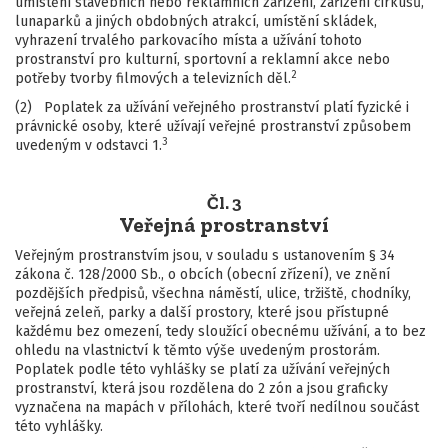
umístění stavebních nebo reklamních zařízení, zařízení cirkusů,
lunaparků a jiných obdobných atrakcí, umístění skládek,
vyhrazení trvalého parkovacího místa a užívání tohoto
prostranství pro kulturní, sportovní a reklamní akce nebo
2
potřeby tvorby filmových a televizních děl.
(2) Poplatek za užívání veřejného prostranství platí fyzické i
právnické osoby, které užívají veřejné prostranství způsobem
3
uvedeným v odstavci 1.
Čl. 3
Veřejná prostranství
Veřejným prostranstvím jsou, v souladu s ustanovením § 34
zákona č. 128/2000 Sb., o obcích (obecní zřízení), ve znění
pozdějších předpisů, všechna náměstí, ulice, tržiště, chodníky,
veřejná zeleň, parky a další prostory, které jsou přístupné
každému bez omezení, tedy sloužící obecnému užívání, a to bez
ohledu na vlastnictví k těmto výše uvedeným prostorám.
Poplatek podle této vyhlášky se platí za užívání veřejných
prostranství, která jsou rozdělena do 2 zón a jsou graficky
vyznačena na mapách v přílohách, které tvoří nedílnou součást
této vyhlášky.