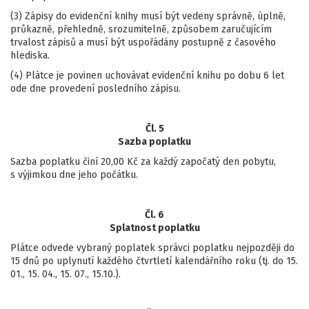
(3) Zápisy do evidenční knihy musí být vedeny správně, úplně,
průkazně, přehledně, srozumitelně, způsobem zaručujícím
trvalost zápisů a musí být uspořádány postupně z časového
hlediska.
(4) Plátce je povinen uchovávat evidenční knihu po dobu 6 let
ode dne provedení posledního zápisu.
Čl. 5
Sazba poplatku
Sazba poplatku činí 20,00 Kč za každý započatý den pobytu,
s výjimkou dne jeho počátku.
Čl. 6
Splatnost poplatku
Plátce odvede vybraný poplatek správci poplatku nejpozději do
15 dnů po uplynutí každého čtvrtletí kalendářního roku (tj. do 15.
01., 15. 04., 15. 07., 15.10.).