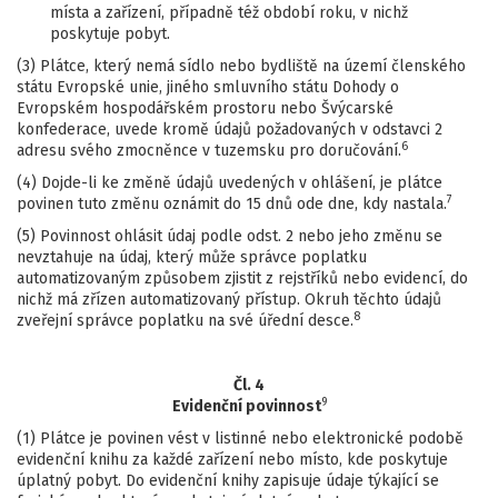
místa a zařízení, případně též období roku, v nichž
poskytuje pobyt.
(3) Plátce, který nemá sídlo nebo bydliště na území členského
státu Evropské unie, jiného smluvního státu Dohody o
Evropském hospodářském prostoru nebo Švýcarské
konfederace, uvede kromě údajů požadovaných v odstavci 2
6
adresu svého zmocněnce v tuzemsku pro doručování.
(4) Dojde-li ke změně údajů uvedených v ohlášení, je plátce
7
povinen tuto změnu oznámit do 15 dnů ode dne, kdy nastala.
(5) Povinnost ohlásit údaj podle odst. 2 nebo jeho změnu se
nevztahuje na údaj, který může správce poplatku
automatizovaným způsobem zjistit z rejstříků nebo evidencí, do
nichž má zřízen automatizovaný přístup. Okruh těchto údajů
8
zveřejní správce poplatku na své úřední desce.
Čl. 4
9
Evidenční povinnost
(1) Plátce je povinen vést v listinné nebo elektronické podobě
evidenční knihu za každé zařízení nebo místo, kde poskytuje
úplatný pobyt. Do evidenční knihy zapisuje údaje týkající se