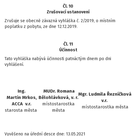
Čl. 10
Zrušovací ustanovení
Zrušuje se obecně závazná vyhláška č. 2/2019, o místním
poplatku z pobytu, ze dne 12.12.2019.
Čl. 11
Účinnost
Tato vyhláška nabývá účinnosti patnáctým dnem po dni
vyhlášení.
Ing.
MUDr. Romana
Mgr. Ludmila Řezníčková
Martin Mrkos,
Bělohlávková, v. r.
v.r.
ACCA v.r.
místostarostka
místostarostka města
starosta města
města
Vyvěšeno na úřední desce dne: 13.05.2021