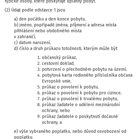
fyzické osoby, které poskytuje úplatný pobyt.
(2) Údaji podle odstavce 1 jsou
a) den počátku a den konce pobytu,
b) jméno, popřípadě jména, příjmení a adresa místa
přihlášení nebo obdobného místa
v zahraničí,
c) datum narození,
d) číslo a druh průkazu totožnosti, kterým může být
občanský průkaz,
cestovní doklad,
potvrzení o přechodném pobytu na území,
pobytová karta rodinného příslušníka občana
Evropské unie,
průkaz o povolení k pobytu,
průkaz o povolení k pobytu pro cizince,
průkaz o povolení k trvalému pobytu,
průkaz žadatele o udělení mezinárodní
ochrany, nebo
průkaz žadatele o poskytnutí dočasné
ochrany, a
e) výše vybraného poplatku, nebo důvod osvobození od
poplatku.