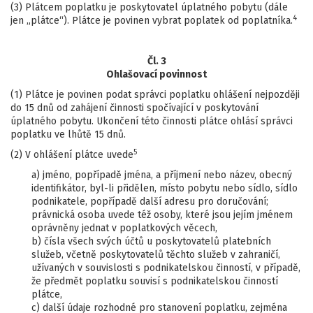
(3) Plátcem poplatku je poskytovatel úplatného pobytu (dále
4
jen „plátce“). Plátce je povinen vybrat poplatek od poplatníka.
Čl. 3
Ohlašovací povinnost
(1) Plátce je povinen podat správci poplatku ohlášení nejpozději
do 15 dnů od zahájení činnosti spočívající v poskytování
úplatného pobytu. Ukončení této činnosti plátce ohlásí správci
poplatku ve lhůtě 15 dnů.
5
(2) V ohlášení plátce uvede
a) jméno, popřípadě jména, a příjmení nebo název, obecný
identifikátor, byl-li přidělen, místo pobytu nebo sídlo, sídlo
podnikatele, popřípadě další adresu pro doručování;
právnická osoba uvede též osoby, které jsou jejím jménem
oprávněny jednat v poplatkových věcech,
b) čísla všech svých účtů u poskytovatelů platebních
služeb, včetně poskytovatelů těchto služeb v zahraničí,
užívaných v souvislosti s podnikatelskou činností, v případě,
že předmět poplatku souvisí s podnikatelskou činností
plátce,
c) další údaje rozhodné pro stanovení poplatku, zejména