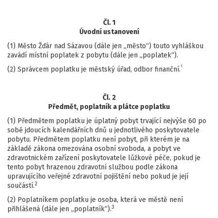
Čl. 1
Úvodní ustanovení
(1) Město Žďár nad Sázavou (dále jen „město“) touto vyhláškou
zavádí místní poplatek z pobytu (dále jen „poplatek“).
1
(2) Správcem poplatku je městský úřad, odbor finanční.
Čl. 2
Předmět, poplatník a plátce poplatku
(1) Předmětem poplatku je úplatný pobyt trvající nejvýše 60 po
sobě jdoucích kalendářních dnů u jednotlivého poskytovatele
pobytu. Předmětem poplatku není pobyt, při kterém je na
základě zákona omezována osobní svoboda, a pobyt ve
zdravotnickém zařízení poskytovatele lůžkové péče, pokud je
tento pobyt hrazenou zdravotní službou podle zákona
upravujícího veřejné zdravotní pojištění nebo pokud je její
2
součástí.
(2) Poplatníkem poplatku je osoba, která ve městě není
3
přihlášená (dále jen „poplatník“).