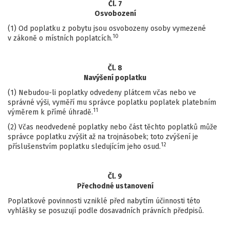
Čl. 7
Osvobození
(1) Od poplatku z pobytu jsou osvobozeny osoby vymezené
10
v zákoně o místních poplatcích.
Čl. 8
Navýšení poplatku
(1) Nebudou-li poplatky odvedeny plátcem včas nebo ve
správné výši, vyměří mu správce poplatku poplatek platebním
11
výměrem k přímé úhradě.
(2) Včas neodvedené poplatky nebo část těchto poplatků může
správce poplatku zvýšit až na trojnásobek; toto zvýšení je
12
příslušenstvím poplatku sledujícím jeho osud.
Čl. 9
Přechodné ustanovení
Poplatkové povinnosti vzniklé před nabytím účinnosti této
vyhlášky se posuzují podle dosavadních právních předpisů.