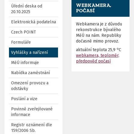
WEBKAMERA,
Úřední deska od
POČASÍ
20.10.2025
Elektronická podatelna
Webkamera je z důvodu
rekonstrukce bývalého
Czech POINT
MěÚ na nám. Republiky
dočasně mimo provoz.
Formuláře
o
aktuální teplota
25,9
C
Vyhlášky a nařízení
webkamera, teploměr,
předpověď počasí
MěÚ informuje
Nabídka zaměstnání
Omezení provozu a
odstávky
Poslání a vize
Povinně zveřejňované
informace
Registr oznámení dle
159/2006 Sb.