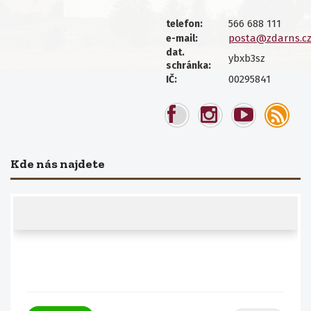
566 688 111
telefon:
posta@zdarns.c
e-mail:
dat.
ybxb3sz
schránka:
00295841
IČ:
Kde nás najdete