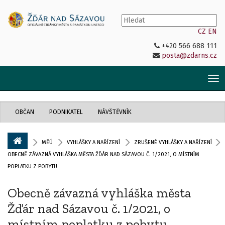
CZ
EN
+420 566 688 111
posta@zdarns.cz
Tog
nav
OBČAN
PODNIKATEL
NÁVŠTĚVNÍK
MĚÚ
VYHLÁŠKY A NAŘÍZENÍ
ZRUŠENÉ VYHLÁŠKY A NAŘÍZENÍ
OBECNĚ ZÁVAZNÁ VYHLÁŠKA MĚSTA ŽĎÁR NAD SÁZAVOU Č. 1/2021, O MÍSTNÍM
POPLATKU Z POBYTU
Obecně závazná vyhláška města
Žďár nad Sázavou č. 1/2021, o
místním poplatku z pobytu