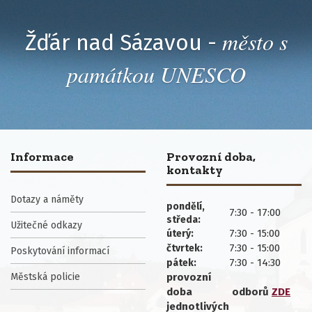
město s
Žďár nad Sázavou -
památkou UNESCO
Informace
Provozní doba,
kontakty
Dotazy a náměty
pondělí,
7:30 - 17:00
středa:
Užitečné odkazy
7:30 - 15:00
úterý:
7:30 - 15:00
čtvrtek:
Poskytování informací
7:30 - 14:30
pátek:
Městská policie
provozní
doba
odborů
ZDE
jednotlivých