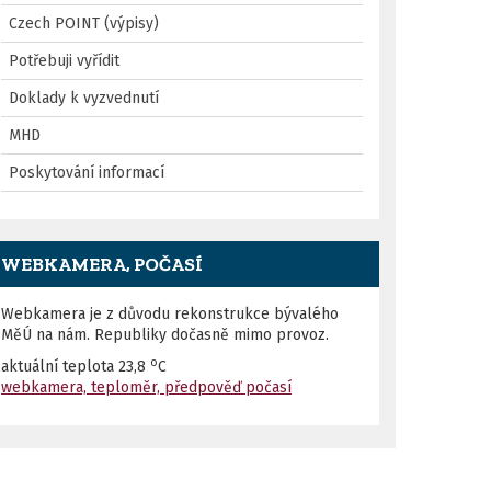
Czech POINT (výpisy)
Potřebuji vyřídit
Doklady k vyzvednutí
MHD
Poskytování informací
WEBKAMERA, POČASÍ
Webkamera je z důvodu rekonstrukce bývalého
MěÚ na nám. Republiky dočasně mimo provoz.
o
aktuální teplota
23,8
C
webkamera, teploměr, předpověď počasí