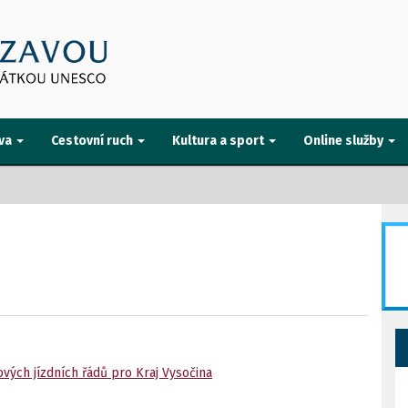
va
Cestovní ruch
Kultura a sport
Online služby
vých jízdních řádů pro Kraj Vysočina