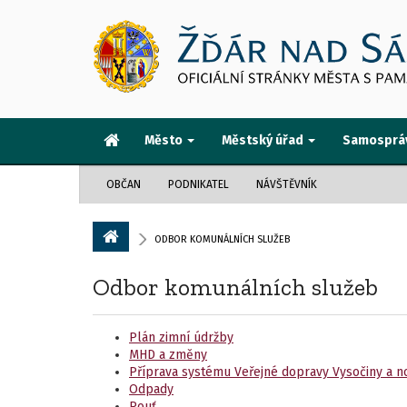
Město
Městský úřad
Samosprá
OBČAN
PODNIKATEL
NÁVŠTĚVNÍK
ODBOR KOMUNÁLNÍCH SLUŽEB
Odbor komunálních služeb
Plán zimní údržby
MHD a změny
Příprava systému Veřejné dopravy Vysočiny a no
Odpady
Pouť