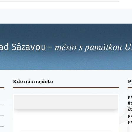
město s památkou
ad Sázavou -
Kde nás najdete
P
po
út
čt
p
p