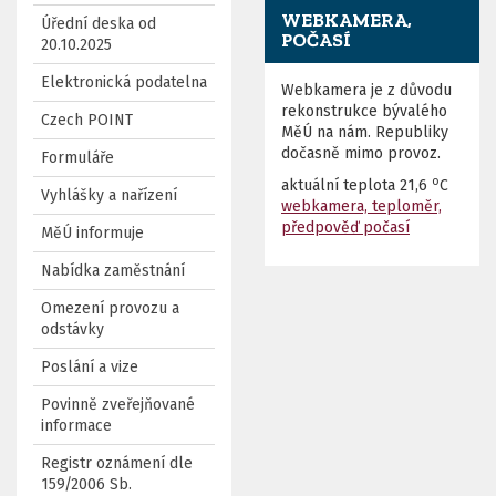
WEBKAMERA,
Úřední deska od
POČASÍ
20.10.2025
Elektronická podatelna
Webkamera je z důvodu
rekonstrukce bývalého
Czech POINT
MěÚ na nám. Republiky
dočasně mimo provoz.
Formuláře
o
aktuální teplota
21,6
C
Vyhlášky a nařízení
webkamera, teploměr,
předpověď počasí
MěÚ informuje
Nabídka zaměstnání
Omezení provozu a
odstávky
Poslání a vize
Povinně zveřejňované
informace
Registr oznámení dle
159/2006 Sb.