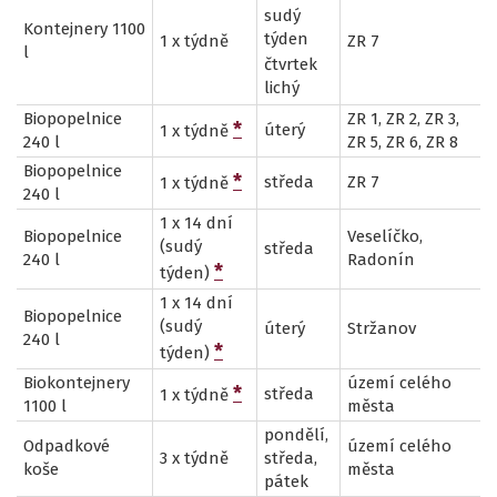
sudý
Kontejnery 1100
týden
1 x týdně
ZR 7
l
čtvrtek
lichý
Biopopelnice
ZR 1, ZR 2, ZR 3,
*
úterý
1 x týdně
240 l
ZR 5, ZR 6, ZR 8
Biopopelnice
*
středa
ZR 7
1 x týdně
240 l
1 x 14 dní
Biopopelnice
Veselíčko,
(sudý
středa
240 l
Radonín
*
týden)
1 x 14 dní
Biopopelnice
(sudý
úterý
Stržanov
240 l
*
týden)
Biokontejnery
území celého
*
středa
1 x týdně
1100 l
města
pondělí,
Odpadkové
území celého
3 x týdně
středa,
koše
města
pátek