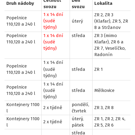
Četnost
Den
Druh nádoby
Lokalita
svozu
svozu
1 x 14 dní
ZR 2, ZR 3
Popelnice
(sudé
úterý
(Klafar), ZR 5, ZR
110,120 a 240 l
týdny)
8 a Stržanov
Popelnice
1 x 14 dní
středa
ZR 3 (mimo
110,120 a 240 l
(sudé
Klafar), ZR 6 a
týdny)
ZR 7, Veselíčko,
Radonín
1 x 14 dní
Popelnice
(sudé
středa
ZR 1
110,120 a 240 l
týdny)
1 x 14 dní
Popelnice
(sudé
středa
Mělkovice
110,120 a 240 l
týdny)
Kontejnery 1100
pondělí,
2 x týdně
ZR 3, ZR 8
l
čtvrtek
Kontejnery 1100
úterý,
ZR 1, ZR 2, ZR 4,
2 x týdně
l
pátek
ZR 5, ZR 6
středa