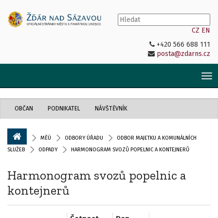
CZ
EN
+420 566 688 111
posta@zdarns.cz
Tog
nav
OBČAN
PODNIKATEL
NÁVŠTĚVNÍK
MĚÚ
ODBORY ÚŘADU
ODBOR MAJETKU A KOMUNÁLNÍCH
SLUŽEB
ODPADY
HARMONOGRAM SVOZŮ POPELNIC A KONTEJNERŮ
Harmonogram svozů popelnic a
kontejnerů