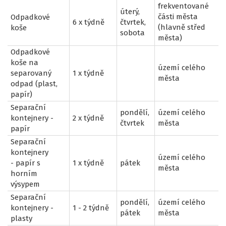
frekventované
úterý,
části města
Odpadkové
6 x týdně
čtvrtek,
(hlavně střed
koše
sobota
města)
Odpadkové
koše na
území celého
separovaný
1 x týdně
města
odpad (plast,
papír)
Separační
pondělí,
území celého
kontejnery -
2 x týdně
čtvrtek
města
papír
Separační
kontejnery
území celého
- papír s
1 x týdně
pátek
města
horním
výsypem
Separační
pondělí,
území celého
kontejnery -
1 - 2 týdně
pátek
města
plasty