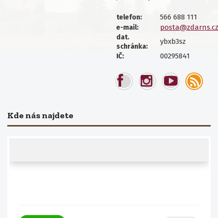
566 688 111
telefon:
posta@zdarns.c
e-mail:
dat.
ybxb3sz
schránka:
00295841
IČ:
Kde nás najdete