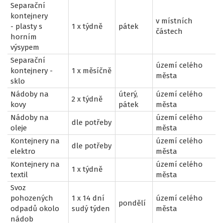
Separační
kontejnery
v místních
- plasty s
1 x týdně
pátek
částech
horním
výsypem
Separační
území celého
kontejnery -
1 x měsíčně
města
sklo
Nádoby na
úterý,
území celého
2 x týdně
kovy
pátek
města
Nádoby na
území celého
dle potřeby
oleje
města
Kontejnery na
území celého
dle potřeby
elektro
města
Kontejnery na
území celého
1 x týdně
textil
města
Svoz
pohozených
1 x 14 dní
území celého
pondělí
odpadů okolo
sudý týden
města
nádob