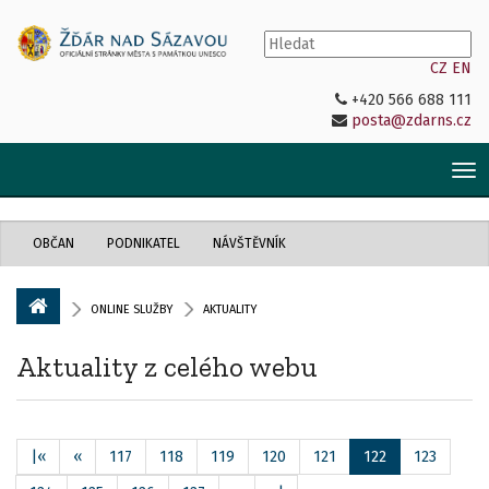
CZ
EN
+420 566 688 111
posta@zdarns.cz
Tog
nav
OBČAN
PODNIKATEL
NÁVŠTĚVNÍK
ONLINE SLUŽBY
AKTUALITY
Aktuality z celého webu
|«
«
117
118
119
120
121
122
123