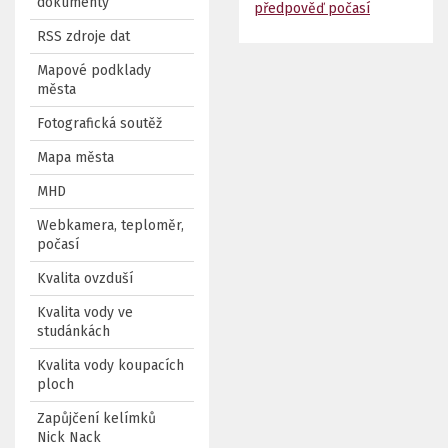
dokumenty
předpověď počasí
RSS zdroje dat
Mapové podklady
města
Fotografická soutěž
Mapa města
MHD
Webkamera, teploměr,
počasí
Kvalita ovzduší
Kvalita vody ve
studánkách
Kvalita vody koupacích
ploch
Zapůjčení kelímků
Nick Nack