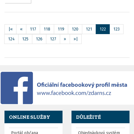
|«
«
117
118
119
120
121
122
123
124
125
126
127
»
»|
ONLINE SLUŽBY
DŮLEŽITÉ
Portál občana
Objednávkový systém