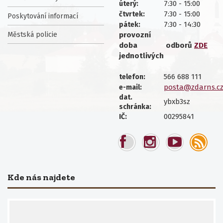
7:30 - 15:00
úterý:
7:30 - 15:00
čtvrtek:
Poskytování informací
7:30 - 14:30
pátek:
Městská policie
provozní
doba
odborů
ZDE
jednotlivých
566 688 111
telefon:
posta@zdarns.c
e-mail:
dat.
ybxb3sz
schránka:
00295841
IČ:
Kde nás najdete