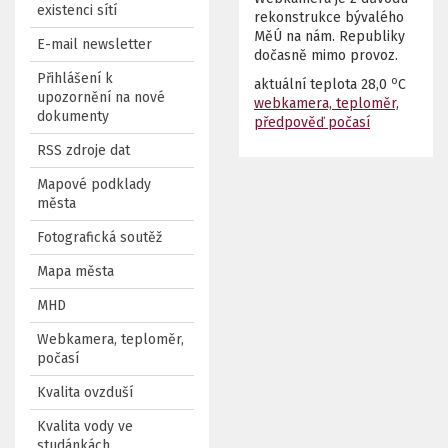
existenci sítí
rekonstrukce bývalého
MěÚ na nám. Republiky
E-mail newsletter
dočasně mimo provoz.
Přihlášení k
o
aktuální teplota
28,0
C
upozornění na nové
webkamera, teploměr,
dokumenty
předpověď počasí
RSS zdroje dat
Mapové podklady
města
Fotografická soutěž
Mapa města
MHD
Webkamera, teploměr,
počasí
Kvalita ovzduší
Kvalita vody ve
studánkách