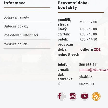
Informace
Provozní doba,
kontakty
Dotazy a náměty
pondělí,
7:30 - 17:00
středa:
Užitečné odkazy
7:30 - 15:00
úterý:
7:30 - 15:00
čtvrtek:
Poskytování informací
7:30 - 14:30
pátek:
Městská policie
provozní
doba
odborů
ZDE
jednotlivých
566 688 111
telefon:
posta@zdarns.c
e-mail:
dat.
ybxb3sz
schránka:
00295841
IČ: