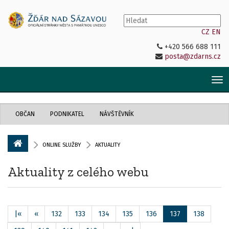
CZ
EN
+420 566 688 111
posta@zdarns.cz
Tog
nav
OBČAN
PODNIKATEL
NÁVŠTĚVNÍK
ONLINE SLUŽBY
AKTUALITY
Aktuality z celého webu
|«
«
132
133
134
135
136
137
138