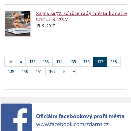
Zápis ze 72. schůze rady města konané
dne 11. 9. 2017
15. 9. 2017
|«
«
132
133
134
135
136
137
138
139
140
141
142
»
»|