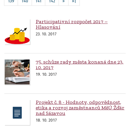
139
140
141
142
»
»|
Participativní rozpočet 2017 –
Hlasování
23. 10. 2017
75. schůze rady města konaná dne 23.
10. 2017
19. 10. 2017
Projekt č. 8 - Hodnoty, odpovědnost,
etika a rozvoj zaměstnanců MěÚ Žďár
nad Sázavou
18. 10. 2017