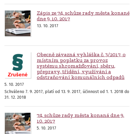
Zápis ze 74. schůze rady města konané
dne 9. 10. 2017
13. 10. 2017
Obecně závazná vyhláška č. 3/2017, o
místním poplatku za provoz
systému shromažďování, sběru,
přepravy, třídění, využívání a
odstraňování komunálních odpadů
5. 10. 2017
Schváleno 7. 9. 2017, platí od 13. 9. 2017, účinnost od 1. 1. 2018 do
31. 12. 2018
74. schůze rady města konaná dne 9.
10. 2017
5. 10. 2017