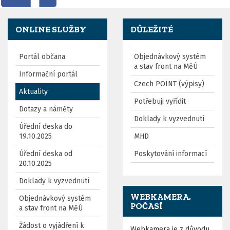
ONLINE SLUŽBY
DŮLEŽITÉ
Portál občana
Objednávkový systém
a stav front na MěÚ
Informační portál
Czech POINT (výpisy)
Aktuality
Potřebuji vyřídit
Dotazy a náměty
Doklady k vyzvednutí
Úřední deska do
19.10.2025
MHD
Úřední deska od
Poskytování informací
20.10.2025
Doklady k vyzvednutí
WEBKAMERA,
Objednávkový systém
POČASÍ
a stav front na MěÚ
Žádost o vyjádření k
Webkamera je z důvodu