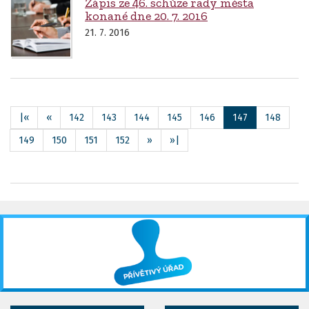
Zápis ze 46. schůze rady města
konané dne 20. 7. 2016
21. 7. 2016
|«
«
142
143
144
145
146
147
148
149
150
151
152
»
»|