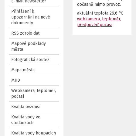
E-mail newsletter
dočasně mimo provoz.
Přihlášení k
o
aktuální teplota
26,6
C
upozornění na nové
webkamera, teploměr,
dokumenty
předpověď počasí
RSS zdroje dat
Mapové podklady
města
Fotografická soutěž
Mapa města
MHD
Webkamera, teploměr,
počasí
Kvalita ovzduší
Kvalita vody ve
studánkách
Kvalita vody koupacích