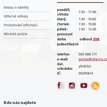
Dotazy a náměty
pondělí,
7:30 - 17:00
středa:
Užitečné odkazy
7:30 - 15:00
úterý:
7:30 - 15:00
čtvrtek:
Poskytování informací
7:30 - 14:30
pátek:
Městská policie
provozní
doba
odborů
ZDE
jednotlivých
566 688 111
telefon:
posta@zdarns.c
e-mail:
dat.
ybxb3sz
schránka:
00295841
IČ:
Kde nás najdete