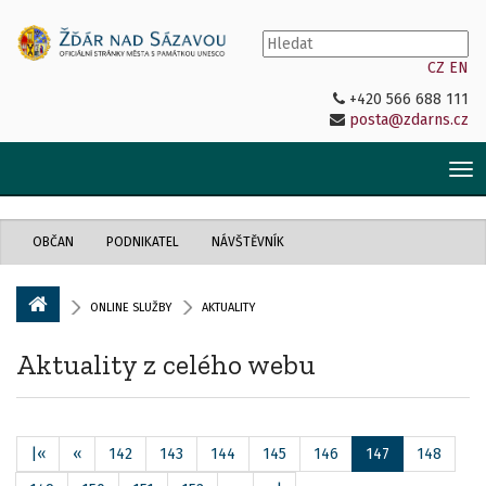
CZ
EN
+420 566 688 111
posta@zdarns.cz
Tog
nav
OBČAN
PODNIKATEL
NÁVŠTĚVNÍK
ONLINE SLUŽBY
AKTUALITY
Aktuality z celého webu
|«
«
142
143
144
145
146
147
148