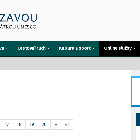
va
Cestovní ruch
Kultura a sport
Online služby
17
18
19
20
»
»|