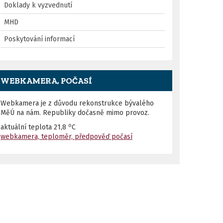
Doklady k vyzvednutí
MHD
Poskytování informací
WEBKAMERA, POČASÍ
Webkamera je z důvodu rekonstrukce bývalého
MěÚ na nám. Republiky dočasně mimo provoz.
o
aktuální teplota
21,8
C
webkamera, teploměr, předpověď počasí