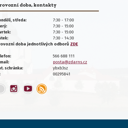
rovozní doba, kontakty
7:30 - 17:00
ndělí, středa:
7:30 - 15:00
erý:
7:30 - 15:00
vrtek:
7:30 - 14:30
átek:
rovozní doba jednotlivých
odborů
ZDE
566 688 111
lefon:
posta@zdarns.cz
mail:
ybxb3sz
t. schránka:
00295841
: