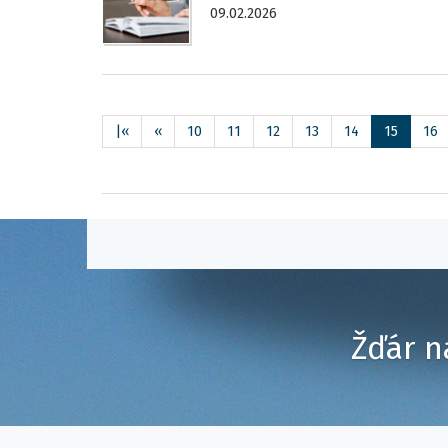
09.02.2026
|«
«
10
11
12
13
14
15
16
Žďár n