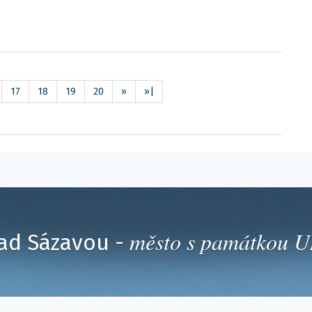
17
18
19
20
»
»|
město s památkou
ad Sázavou -