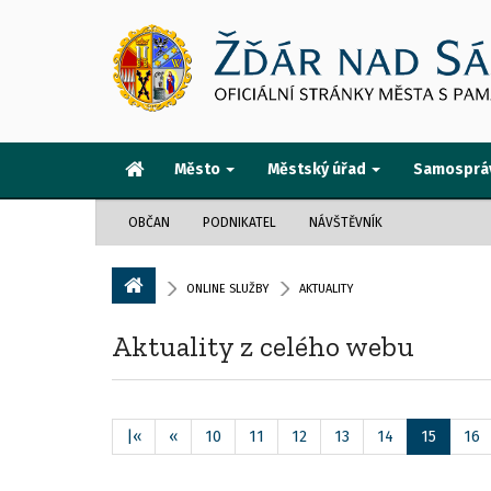
Město
Městský úřad
Samosprá
OBČAN
PODNIKATEL
NÁVŠTĚVNÍK
ONLINE SLUŽBY
AKTUALITY
Aktuality z celého webu
|«
«
10
11
12
13
14
15
16