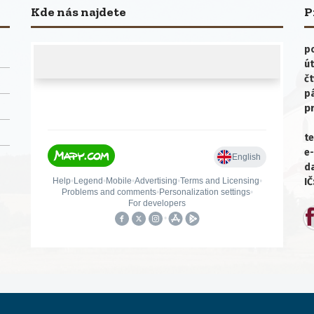
Kde nás najdete
P
po
út
čt
p
p
te
e-
da
IČ