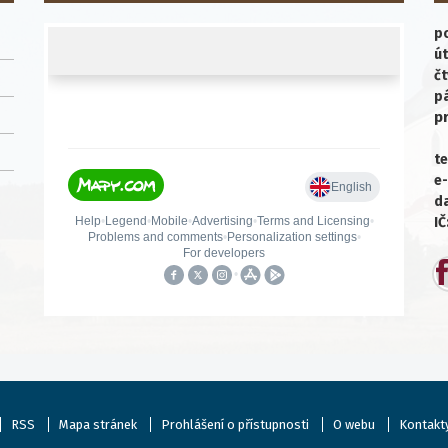
po
út
čt
p
p
te
e-
da
IČ
RSS
Mapa stránek
Prohlášení o přístupnosti
O webu
Kontakt