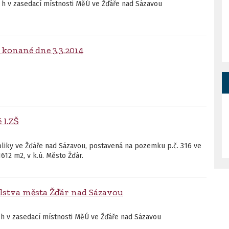
 h v zasedací místnosti MěÚ ve Žďáře nad Sázavou
 konané dne 3.3.2014
 I.ZŠ
ubliky ve Žďáře nad Sázavou, postavená na pozemku p.č. 316 ve
612 m2, v k.ú. Město Žďár.
telstva města Žďár nad Sázavou
 h v zasedací místnosti MěÚ ve Žďáře nad Sázavou