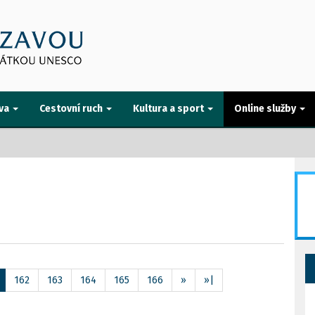
va
Cestovní ruch
Kultura a sport
Online služby
162
163
164
165
166
»
»|