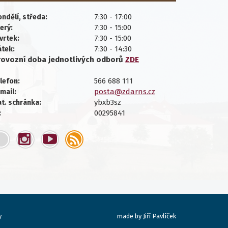
7:30 - 17:00
ndělí, středa:
7:30 - 15:00
erý:
7:30 - 15:00
vrtek:
7:30 - 14:30
átek:
rovozní doba jednotlivých
odborů
ZDE
566 688 111
lefon:
posta@zdarns.cz
mail:
ybxb3sz
t. schránka:
00295841
:
made by
Jiří Pavlíček
y