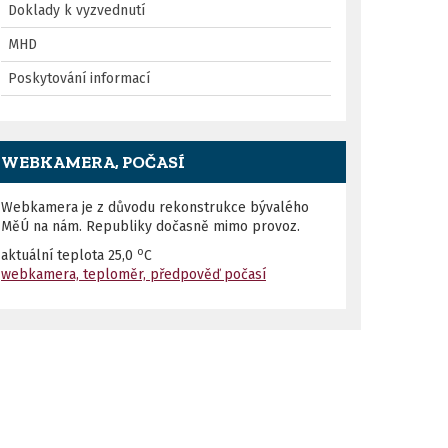
Doklady k vyzvednutí
MHD
Poskytování informací
WEBKAMERA, POČASÍ
Webkamera je z důvodu rekonstrukce bývalého
MěÚ na nám. Republiky dočasně mimo provoz.
o
aktuální teplota
25,0
C
webkamera, teploměr, předpověď počasí