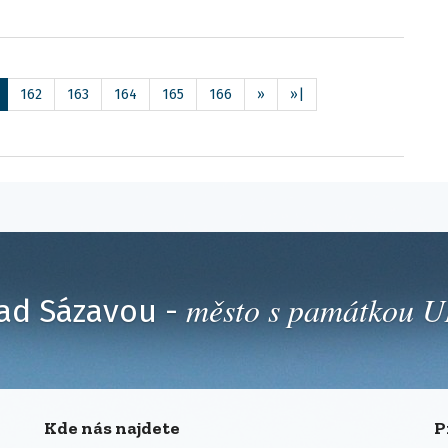
162
163
164
165
166
»
»|
město s památkou
ad Sázavou -
Kde nás najdete
P