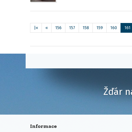
|«
«
156
157
158
159
160
161
Žďár n
Informace