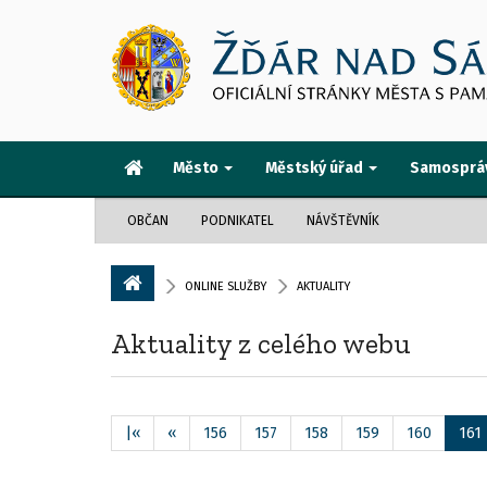
Město
Městský úřad
Samosprá
OBČAN
PODNIKATEL
NÁVŠTĚVNÍK
ONLINE SLUŽBY
AKTUALITY
Aktuality z celého webu
|«
«
156
157
158
159
160
161