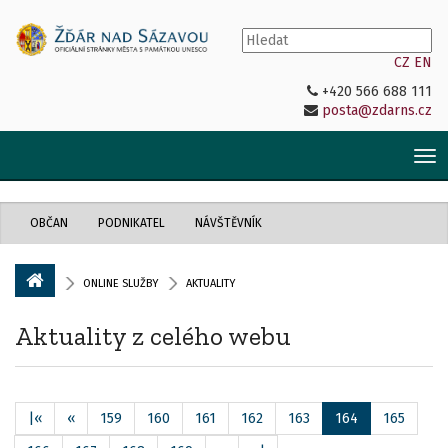
CZ
EN
+420 566 688 111
posta@zdarns.cz
Tog
nav
OBČAN
PODNIKATEL
NÁVŠTĚVNÍK
ONLINE SLUŽBY
AKTUALITY
Aktuality z celého webu
|«
«
159
160
161
162
163
164
165