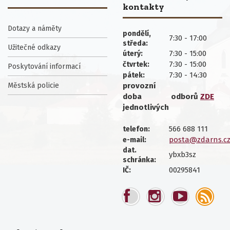
kontakty
Dotazy a náměty
pondělí,
7:30 - 17:00
středa:
Užitečné odkazy
7:30 - 15:00
úterý:
7:30 - 15:00
čtvrtek:
Poskytování informací
7:30 - 14:30
pátek:
Městská policie
provozní
doba
odborů
ZDE
jednotlivých
566 688 111
telefon:
posta@zdarns.c
e-mail:
dat.
ybxb3sz
schránka:
00295841
IČ: