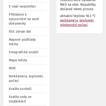
rekonstrukce bývalého
MěÚ na nám. Republiky
E-mail newsletter
dočasně mimo provoz.
Přihlášení k
o
aktuální teplota
18,3
C
upozornění na nové
webkamera, teploměr,
dokumenty
předpověď počasí
RSS zdroje dat
Mapové podklady
města
Fotografická soutěž
Mapa města
MHD
Webkamera, teploměr,
počasí
Kvalita ovzduší
Kvalita vody ve
studánkách