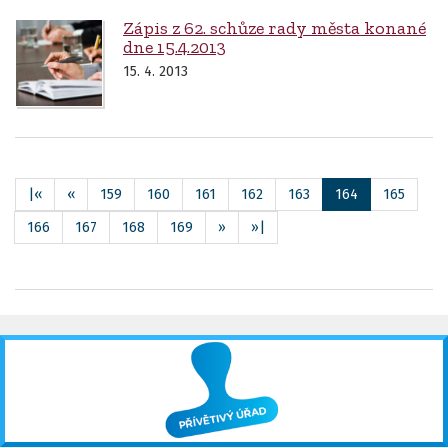
Zápis z 62. schůze rady města konané
dne 15.4.2013
15. 4. 2013
|«
«
159
160
161
162
163
164
165
166
167
168
169
»
»|