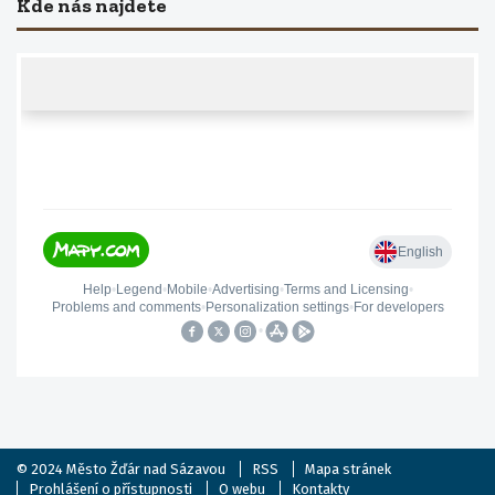
Kde nás najdete
© 2024
Město Žďár nad Sázavou
RSS
Mapa stránek
Prohlášení o přístupnosti
O webu
Kontakty