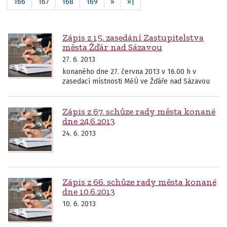
166
167
168
169
»
»|
Zápis z 15. zasedání Zastupitelstva
města Žďár nad Sázavou
27. 6. 2013
konaného dne 27. června 2013 v 16.00 h v
zasedací místnosti MěÚ ve Žďáře nad Sázavou
Zápis z 67. schůze rady města konané
dne 24.6.2013
24. 6. 2013
Zápis z 66. schůze rady města konané
dne 10.6.2013
10. 6. 2013