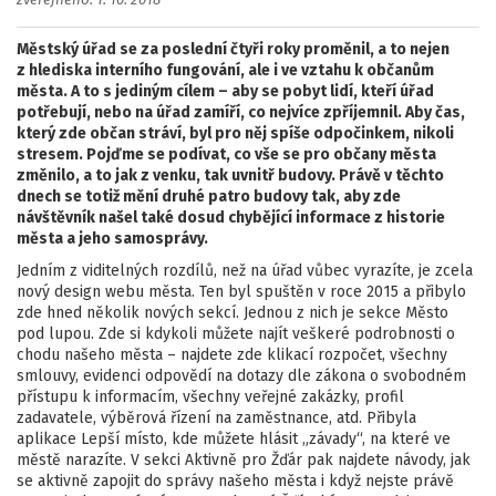
zveřejněno: 1. 10. 2018
Městský úřad se za poslední čtyři roky proměnil, a to nejen
z hlediska interního fungování, ale i ve vztahu k občanům
města. A to s jediným cílem – aby se pobyt lidí, kteří úřad
potřebují, nebo na úřad zamíří, co nejvíce zpříjemnil. Aby čas,
který zde občan stráví, byl pro něj spíše odpočinkem, nikoli
stresem. Pojďme se podívat, co vše se pro občany města
změnilo, a to jak z venku, tak uvnitř budovy. Právě v těchto
dnech se totiž mění druhé patro budovy tak, aby zde
návštěvník našel také dosud chybějící informace z historie
města a jeho samosprávy.
Jedním z viditelných rozdílů, než na úřad vůbec vyrazíte, je zcela
nový design webu města. Ten byl spuštěn v roce 2015 a přibylo
zde hned několik nových sekcí. Jednou z nich je sekce Město
pod lupou. Zde si kdykoli můžete najít veškeré podrobnosti o
chodu našeho města – najdete zde klikací rozpočet, všechny
smlouvy, evidenci odpovědí na dotazy dle zákona o svobodném
přístupu k informacím, všechny veřejné zakázky, profil
zadavatele, výběrová řízení na zaměstnance, atd. Přibyla
aplikace Lepší místo, kde můžete hlásit „závady“, na které ve
městě narazíte. V sekci Aktivně pro Žďár pak najdete návody, jak
se aktivně zapojit do správy našeho města i když nejste právě