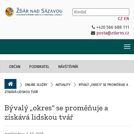
CZ
EN
+420 566 688 111
posta@zdarns.cz
Tog
nav
OBČAN
PODNIKATEL
NÁVŠTĚVNÍK
ONLINE SLUŽBY
AKTUALITY
BÝVALÝ „OKRES“ SE PROMĚŇUJE A
ZÍSKÁVÁ LIDSKOU TVÁŘ
Bývalý „okres“ se proměňuje a
získává lidskou tvář