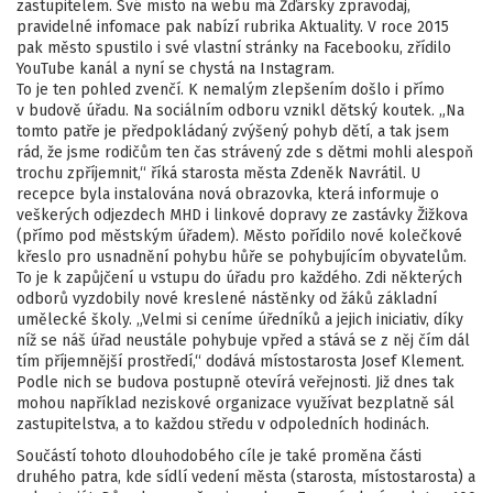
zastupitelem. Své místo na webu má Žďárský zpravodaj,
pravidelné infomace pak nabízí rubrika Aktuality. V roce 2015
pak město spustilo i své vlastní stránky na Facebooku, zřídilo
YouTube kanál a nyní se chystá na Instagram.
To je ten pohled zvenčí. K nemalým zlepšením došlo i přímo
v budově úřadu. Na sociálním odboru vznikl dětský koutek. „Na
tomto patře je předpokládaný zvýšený pohyb dětí, a tak jsem
rád, že jsme rodičům ten čas strávený zde s dětmi mohli alespoň
trochu zpříjemnit,“ říká starosta města Zdeněk Navrátil. U
recepce byla instalována nová obrazovka, která informuje o
veškerých odjezdech MHD i linkové dopravy ze zastávky Žižkova
(přímo pod městským úřadem). Město pořídilo nové kolečkové
křeslo pro usnadnění pohybu hůře se pohybujícím obyvatelům.
To je k zapůjčení u vstupu do úřadu pro každého. Zdi některých
odborů vyzdobily nové kreslené nástěnky od žáků základní
umělecké školy. „Velmi si ceníme úředníků a jejich iniciativ, díky
níž se náš úřad neustále pohybuje vpřed a stává se z něj čím dál
tím příjemnější prostředí,“ dodává místostarosta Josef Klement.
Podle nich se budova postupně otevírá veřejnosti. Již dnes tak
mohou například neziskové organizace využívat bezplatně sál
zastupitelstva, a to každou středu v odpoledních hodinách.
Součástí tohoto dlouhodobého cíle je také proměna části
druhého patra, kde sídlí vedení města (starosta, místostarosta) a