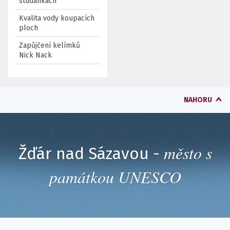
studánkách
Kvalita vody koupacích
ploch
Zapůjčení kelímků
Nick Nack
NAHORU
město s
Žďár nad Sázavou -
památkou UNESCO