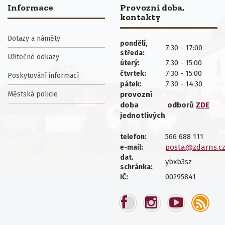
Informace
Provozní doba,
kontakty
Dotazy a náměty
pondělí,
7:30 - 17:00
středa:
Užitečné odkazy
7:30 - 15:00
úterý:
7:30 - 15:00
čtvrtek:
Poskytování informací
7:30 - 14:30
pátek:
Městská policie
provozní
doba
odborů
ZDE
jednotlivých
566 688 111
telefon:
posta@zdarns.c
e-mail:
dat.
ybxb3sz
schránka:
00295841
IČ: