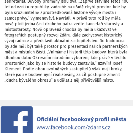
sekretariát. Důvody proměny jsou dva. „Zaprvé slavíme letos 100
let od vzniku republiky, zadruhé na úřadě chybí prostor, kde by
byla srozumitelně zprostředkovaná historie vývoje města i
samosprávy,“ vyjmenovává Navrátil. A právě tuto roli by měla
nově plnit jedna část druhého patra vedle kanceláří starosty a
místostarosty. Nově opravená chodba by měla ukazovat ve
fotografiích postupný rozvoj Žďáru, dále zachycovat historický
vývoj radnice a představit aktuální zastupitelstvo. Do budoucna
by zde měl být také prostor pro prezentaci našich partnerských
měst a místních částí. „Vnímáme i historii této budovy, která byla
dlouhou dobu Okresním národním výborem, kde právě v těchto
prostorách jako by se historie budovy zastavila,“ uzavírá Josef
Klement. Podle obou uvolněných zastupitelů však mají kroky,
které jsou v budově nyní realizovány, za cíl postupně změnit
„ducha bývalého okresu“ a udělat z něj přívětivější místo.