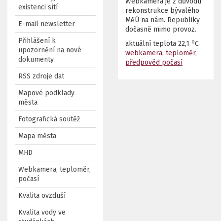
Webkamera je z důvodu
existenci sítí
rekonstrukce bývalého
MěÚ na nám. Republiky
E-mail newsletter
dočasně mimo provoz.
Přihlášení k
o
aktuální teplota
22,1
C
upozornění na nové
webkamera, teploměr,
dokumenty
předpověď počasí
RSS zdroje dat
Mapové podklady
města
Fotografická soutěž
Mapa města
MHD
Webkamera, teploměr,
počasí
Kvalita ovzduší
Kvalita vody ve