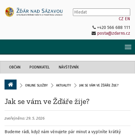
CZ
EN
+420 566 688 111
posta@zdarns.cz
Tog
nav
OBČAN
PODNIKATEL
NÁVŠTĚVNÍK
ONLINE SLUŽBY
AKTUALITY
JAK SE VÁM VE ŽĎÁŘE ŽIJE?
Jak se vám ve Žďáře žije?
zveřejněno: 29. 5. 2026
Budeme rádi, když nám věnujete pár minut a vyplníte krátký