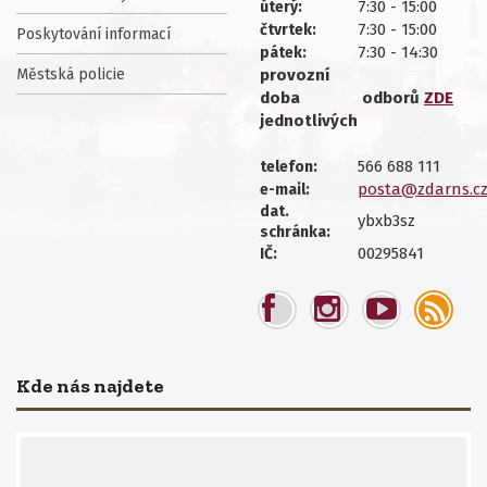
7:30 - 15:00
úterý:
7:30 - 15:00
čtvrtek:
Poskytování informací
7:30 - 14:30
pátek:
Městská policie
provozní
doba
odborů
ZDE
jednotlivých
566 688 111
telefon:
posta@zdarns.c
e-mail:
dat.
ybxb3sz
schránka:
00295841
IČ:
Kde nás najdete