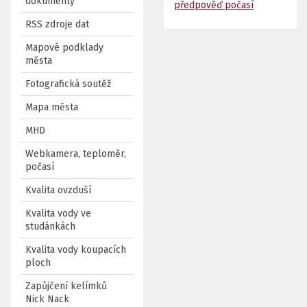
dokumenty
předpověď počasí
RSS zdroje dat
Mapové podklady
města
Fotografická soutěž
Mapa města
MHD
Webkamera, teploměr,
počasí
Kvalita ovzduší
Kvalita vody ve
studánkách
Kvalita vody koupacích
ploch
Zapůjčení kelímků
Nick Nack