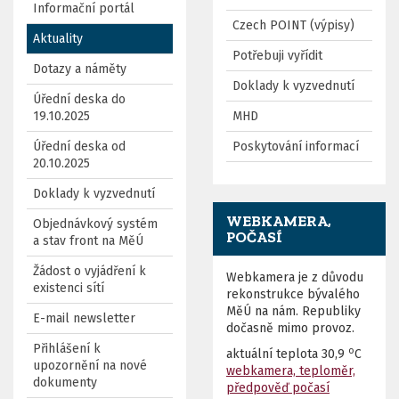
Informační portál
Czech POINT (výpisy)
Aktuality
Potřebuji vyřídit
Dotazy a náměty
Doklady k vyzvednutí
Úřední deska do
19.10.2025
MHD
Úřední deska od
Poskytování informací
20.10.2025
Doklady k vyzvednutí
WEBKAMERA,
Objednávkový systém
POČASÍ
a stav front na MěÚ
Žádost o vyjádření k
Webkamera je z důvodu
existenci sítí
rekonstrukce bývalého
MěÚ na nám. Republiky
E-mail newsletter
dočasně mimo provoz.
Přihlášení k
o
aktuální teplota
30,9
C
upozornění na nové
webkamera, teploměr,
dokumenty
předpověď počasí