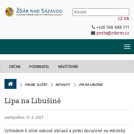
CZ
EN
+420 566 688 111
posta@zdarns.cz
Tog
nav
OBČAN
PODNIKATEL
NÁVŠTĚVNÍK
ONLINE SLUŽBY
AKTUALITY
LÍPA NA LIBUŠÍNĚ
Lípa na Libušíně
zveřejněno: 11. 6. 2021
Vzhledem k silné odezvě občanů a petici doručené na městský