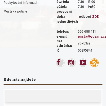
7:30 - 15:00
čtvrtek:
Poskytování informací
7:30 - 14:30
pátek:
Městská policie
provozní
doba
odborů
ZDE
jednotlivých
566 688 111
telefon:
posta@zdarns.c
e-mail:
dat.
ybxb3sz
schránka:
00295841
IČ:
Kde nás najdete