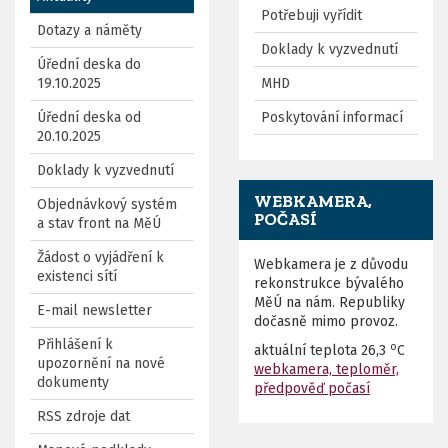
Potřebuji vyřídit
Dotazy a náměty
Doklady k vyzvednutí
Úřední deska do
19.10.2025
MHD
Úřední deska od
Poskytování informací
20.10.2025
Doklady k vyzvednutí
WEBKAMERA,
Objednávkový systém
POČASÍ
a stav front na MěÚ
Žádost o vyjádření k
Webkamera je z důvodu
existenci sítí
rekonstrukce bývalého
MěÚ na nám. Republiky
E-mail newsletter
dočasně mimo provoz.
Přihlášení k
o
aktuální teplota
26,3
C
upozornění na nové
webkamera, teploměr,
dokumenty
předpověď počasí
RSS zdroje dat