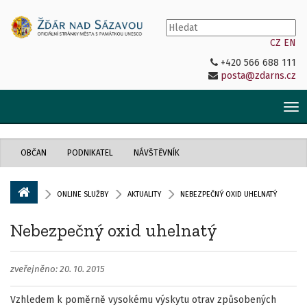
CZ
EN
+420 566 688 111
posta@zdarns.cz
Tog
nav
OBČAN
PODNIKATEL
NÁVŠTĚVNÍK
ONLINE SLUŽBY
AKTUALITY
NEBEZPEČNÝ OXID UHELNATÝ
Nebezpečný oxid uhelnatý
zveřejněno: 20. 10. 2015
Vzhledem k poměrně vysokému výskytu otrav způsobených