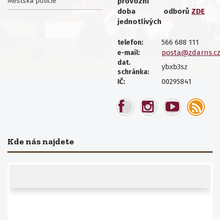
Městská policie
provozní
doba
odborů
ZDE
jednotlivých
566 688 111
telefon:
posta@zdarns.c
e-mail:
dat.
ybxb3sz
schránka:
00295841
IČ:
Kde nás najdete