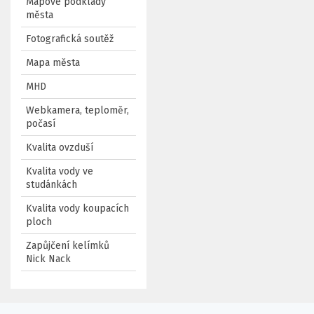
Mapové podklady
města
Fotografická soutěž
Mapa města
MHD
Webkamera, teploměr,
počasí
Kvalita ovzduší
Kvalita vody ve
studánkách
Kvalita vody koupacích
ploch
Zapůjčení kelímků
Nick Nack