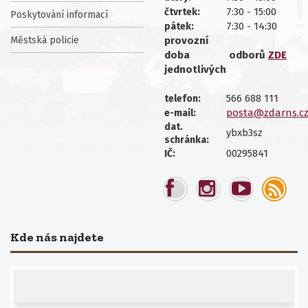
7:30 - 15:00
čtvrtek:
Poskytování informací
7:30 - 14:30
pátek:
Městská policie
provozní
doba
odborů
ZDE
jednotlivých
566 688 111
telefon:
posta@zdarns.c
e-mail:
dat.
ybxb3sz
schránka:
00295841
IČ:
Kde nás najdete