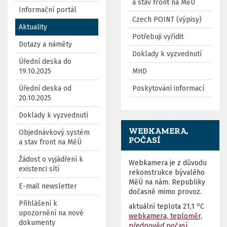
a stav front na MěÚ
Informační portál
Czech POINT (výpisy)
Aktuality
Potřebuji vyřídit
Dotazy a náměty
Doklady k vyzvednutí
Úřední deska do
19.10.2025
MHD
Úřední deska od
Poskytování informací
20.10.2025
Doklady k vyzvednutí
WEBKAMERA,
Objednávkový systém
POČASÍ
a stav front na MěÚ
Žádost o vyjádření k
Webkamera je z důvodu
existenci sítí
rekonstrukce bývalého
MěÚ na nám. Republiky
E-mail newsletter
dočasně mimo provoz.
Přihlášení k
o
aktuální teplota
21,1
C
upozornění na nové
webkamera, teploměr,
dokumenty
předpověď počasí