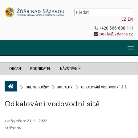
CZ
EN
+420 566 688 111
posta@zdarns.cz
Tog
nav
OBČAN
PODNIKATEL
NÁVŠTĚVNÍK
ONLINE SLUŽBY
AKTUALITY
ODKALOVÁNÍ VODOVODNÍ SÍTĚ
Odkalování vodovodní sítě
zveřejněno: 23. 11. 2022
Stržanov