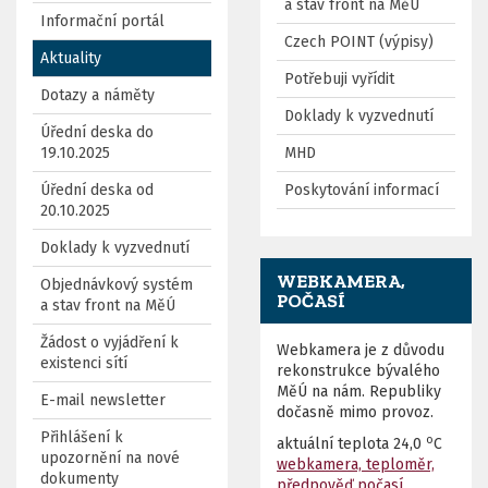
a stav front na MěÚ
Informační portál
Czech POINT (výpisy)
Aktuality
Potřebuji vyřídit
Dotazy a náměty
Doklady k vyzvednutí
Úřední deska do
19.10.2025
MHD
Úřední deska od
Poskytování informací
20.10.2025
Doklady k vyzvednutí
WEBKAMERA,
Objednávkový systém
POČASÍ
a stav front na MěÚ
Žádost o vyjádření k
Webkamera je z důvodu
existenci sítí
rekonstrukce bývalého
MěÚ na nám. Republiky
E-mail newsletter
dočasně mimo provoz.
Přihlášení k
o
aktuální teplota
24,0
C
upozornění na nové
webkamera, teploměr,
dokumenty
předpověď počasí