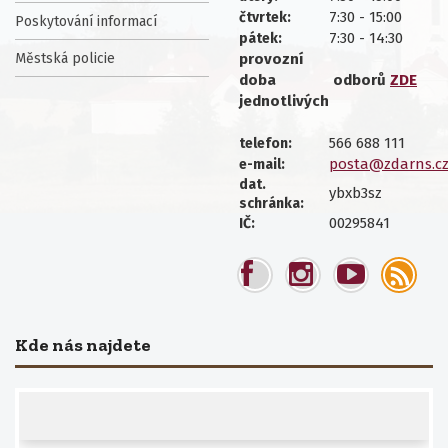
7:30 - 15:00
čtvrtek:
Poskytování informací
7:30 - 14:30
pátek:
Městská policie
provozní
doba
odborů
ZDE
jednotlivých
566 688 111
telefon:
posta@zdarns.c
e-mail:
dat.
ybxb3sz
schránka:
00295841
IČ:
Kde nás najdete