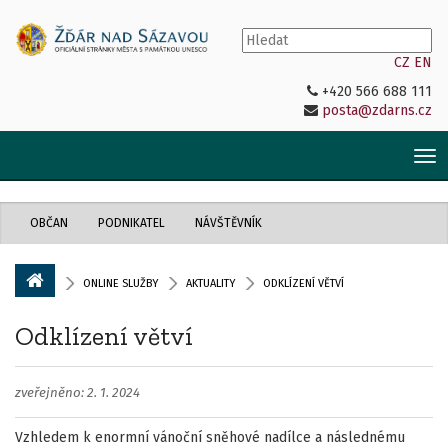
CZ
EN
+420 566 688 111
posta@zdarns.cz
Tog
nav
OBČAN
PODNIKATEL
NÁVŠTĚVNÍK
ONLINE SLUŽBY
AKTUALITY
ODKLÍZENÍ VĚTVÍ
Odklízení větví
zveřejněno: 2. 1. 2024
Vzhledem k enormní vánoční sněhové nadílce a následnému