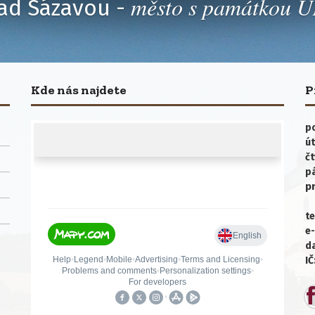
město s památkou
ad Sázavou -
Kde nás najdete
P
po
út
čt
p
p
te
e-
da
IČ