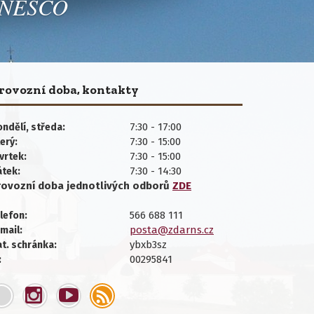
 UNESCO
rovozní doba, kontakty
7:30 - 17:00
ndělí, středa:
7:30 - 15:00
erý:
7:30 - 15:00
vrtek:
7:30 - 14:30
átek:
rovozní doba jednotlivých
odborů
ZDE
566 688 111
lefon:
posta@zdarns.cz
mail:
ybxb3sz
t. schránka:
00295841
: