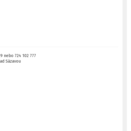
59 nebo 724 102 777
nad Sázavou