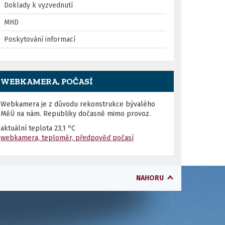
Doklady k vyzvednutí
MHD
Poskytování informací
WEBKAMERA, POČASÍ
Webkamera je z důvodu rekonstrukce bývalého
MěÚ na nám. Republiky dočasně mimo provoz.
o
aktuální teplota
23,1
C
webkamera, teploměr, předpověď počasí
NAHORU