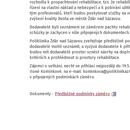
rozhodla k propachtování rehabilitace, tzn. že rehab
řízení na vlastní náklad a nebezpečí a k pobírání užit
tým profesionálů, kteří budou poskytovat služby na nej
zvýšení kvality života ve městě Žďár nad Sázavou.
Dodavatelé byli seznámeni se záměrem pachtu rehabil
schůzky je zachycen v níže připojených dokumentech.
Poliklinika Žďár nad Sázavou zveřejňuje předběžné po
dodavatelé mohli seznámit, a vyzývá dodavatele k přih
budou mít dodavatelé prostor vznést návrhy na dopln
kritériích a prohlédnout si prostory rehabilitace.
Zájemci o setkání, nechť se přihlásí nejpozději do 19.
Iloně Komínkové, na e-mail: kominkova@poliklinikazr
v připojených podmínkách záměru.
Dokumenty -
Předběžné podmínky záměru