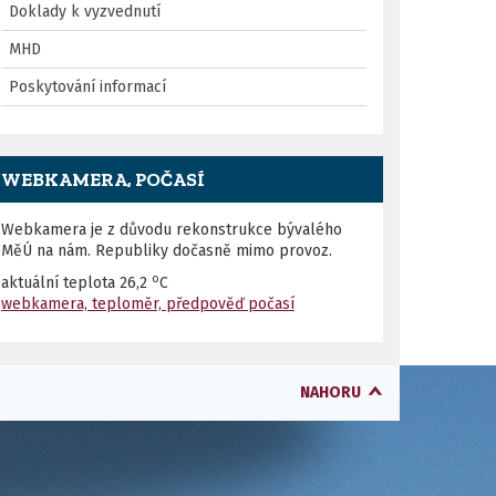
Doklady k vyzvednutí
MHD
Poskytování informací
WEBKAMERA, POČASÍ
Webkamera je z důvodu rekonstrukce bývalého
MěÚ na nám. Republiky dočasně mimo provoz.
o
aktuální teplota
26,2
C
webkamera, teploměr, předpověď počasí
NAHORU