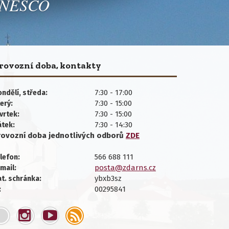
 UNESCO
rovozní doba, kontakty
7:30 - 17:00
ndělí, středa:
7:30 - 15:00
erý:
7:30 - 15:00
vrtek:
7:30 - 14:30
átek:
rovozní doba jednotlivých
odborů
ZDE
566 688 111
lefon:
posta@zdarns.cz
mail:
ybxb3sz
t. schránka:
00295841
: