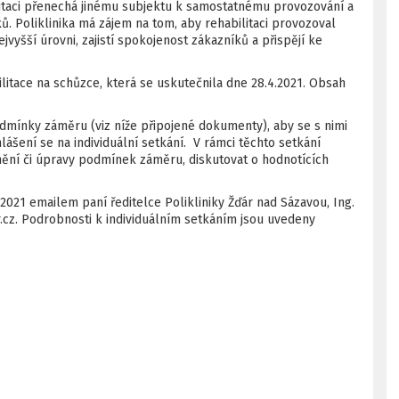
ilitaci přenechá jinému subjektu k samostatnému provozování a
ků. Poliklinika má zájem na tom, aby rehabilitaci provozoval
vyšší úrovni, zajistí spokojenost zákazníků a přispějí ke
itace na schůzce, která se uskutečnila dne 28.4.2021. Obsah
dmínky záměru (viz níže připojené dokumenty), aby se s nimi
lášení se na individuální setkání. V rámci těchto setkání
ění či úpravy podmínek záměru, diskutovat o hodnotících
5.2021 emailem paní ředitelce Polikliniky Žďár nad Sázavou, Ing.
.cz. Podrobnosti k individuálním setkáním jsou uvedeny