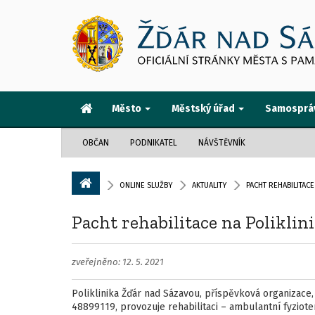
Město
Městský úřad
Samosprá
OBČAN
PODNIKATEL
NÁVŠTĚVNÍK
ONLINE SLUŽBY
AKTUALITY
PACHT REHABILITAC
Pacht rehabilitace na Poliklin
zveřejněno: 12. 5. 2021
Poliklinika Žďár nad Sázavou, příspěvková organizace,
48899119, provozuje rehabilitaci – ambulantní fyzioter