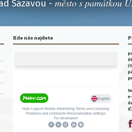
město s památkou
ad Sázavou -
Kde nás najdete
P
po
út
čt
p
p
te
e-
da
IČ