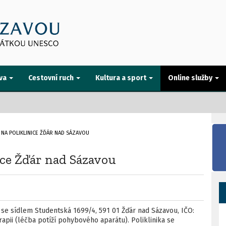
va
Cestovní ruch
Kultura a sport
Online služby
E NA POLIKLINICE ŽĎÁR NAD SÁZAVOU
ice Žďár nad Sázavou
 se sídlem Studentská 1699/4, 591 01 Žďár nad Sázavou, IČO:
apii (léčba potíží pohybového aparátu). Poliklinika se