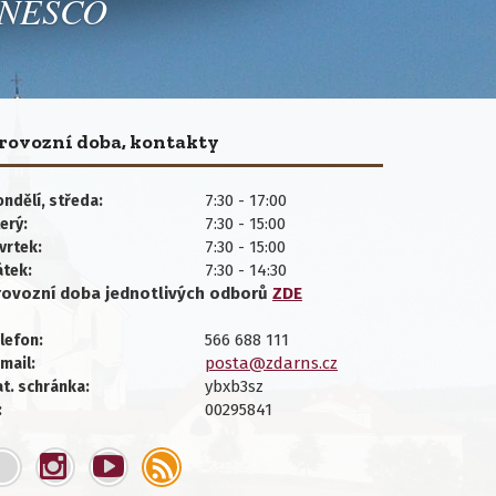
 UNESCO
rovozní doba, kontakty
7:30 - 17:00
ndělí, středa:
7:30 - 15:00
erý:
7:30 - 15:00
vrtek:
7:30 - 14:30
átek:
rovozní doba jednotlivých
odborů
ZDE
566 688 111
lefon:
posta@zdarns.cz
mail:
ybxb3sz
t. schránka:
00295841
: