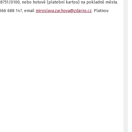
28751/0100, nebo hotově (platební kartou) na pokladně města.
 566 688 147, email
miroslava.zachova@zdarns.cz
. Platnou