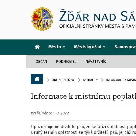
Město
Městský úřad
Samosprá
OBČAN
PODNIKATEL
NÁVŠTĚVNÍK
ONLINE SLUŽBY
AKTUALITY
INFORMACE K MÍSTN
Informace k místnímu poplat
zveřejněno: 1. 8. 2022
Upozorňujeme držitele psů, že se blíží splatnost popl
Druhý termín splatnosti se týká držitelů psů, jejichž 