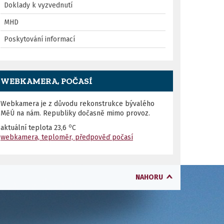
Doklady k vyzvednutí
MHD
Poskytování informací
WEBKAMERA, POČASÍ
Webkamera je z důvodu rekonstrukce bývalého
MěÚ na nám. Republiky dočasně mimo provoz.
o
aktuální teplota
23,6
C
webkamera, teploměr, předpověď počasí
NAHORU