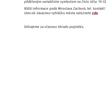
přiděleným variabilním symbolem na číslo účtu: 19-3
Bližší informace podá Miroslava Zachová, tel. kontakt
obecně závaznou vyhlášku města naleznete
zde
.
Děkujeme za včasnou úhradu poplatku.