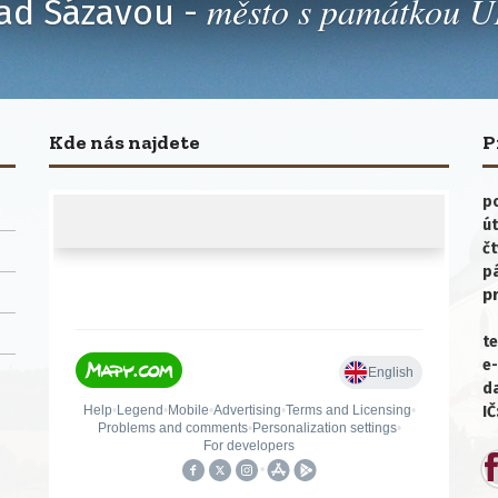
město s památkou
ad Sázavou -
Kde nás najdete
P
po
út
čt
p
p
te
e-
da
IČ