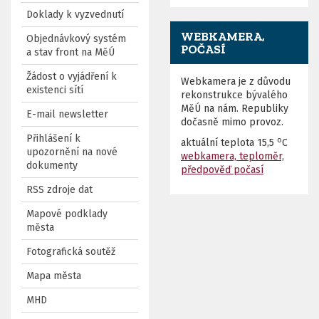
Doklady k vyzvednutí
WEBKAMERA,
Objednávkový systém
POČASÍ
a stav front na MěÚ
Žádost o vyjádření k
Webkamera je z důvodu
existenci sítí
rekonstrukce bývalého
MěÚ na nám. Republiky
E-mail newsletter
dočasně mimo provoz.
Přihlášení k
o
aktuální teplota
15,5
C
upozornění na nové
webkamera, teploměr,
dokumenty
předpověď počasí
RSS zdroje dat
Mapové podklady
města
Fotografická soutěž
Mapa města
MHD