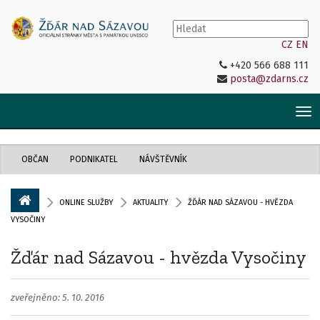
CZ
EN
+420 566 688 111
posta@zdarns.cz
Tog
nav
OBČAN
PODNIKATEL
NÁVŠTĚVNÍK
ONLINE SLUŽBY
AKTUALITY
ŽĎÁR NAD SÁZAVOU - HVĚZDA
VYSOČINY
Žďár nad Sázavou - hvězda Vysočiny
zveřejněno: 5. 10. 2016