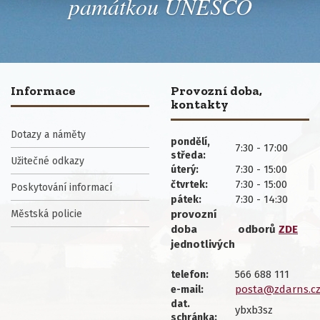
památkou UNESCO
Informace
Provozní doba,
kontakty
Dotazy a náměty
pondělí,
7:30 - 17:00
středa:
Užitečné odkazy
7:30 - 15:00
úterý:
7:30 - 15:00
čtvrtek:
Poskytování informací
7:30 - 14:30
pátek:
Městská policie
provozní
doba
odborů
ZDE
jednotlivých
566 688 111
telefon:
posta@zdarns.c
e-mail:
dat.
ybxb3sz
schránka: