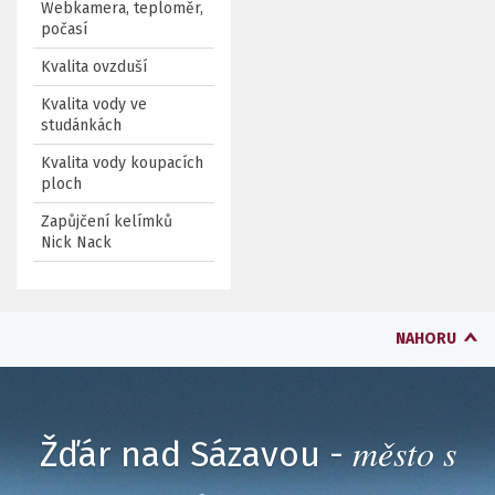
Webkamera, teploměr,
počasí
Kvalita ovzduší
Kvalita vody ve
studánkách
Kvalita vody koupacích
ploch
Zapůjčení kelímků
Nick Nack
NAHORU
město s
Žďár nad Sázavou -