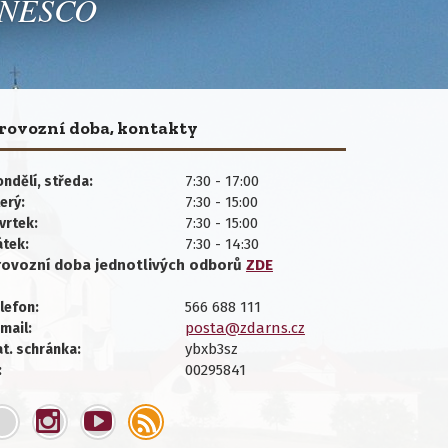
 UNESCO
rovozní doba, kontakty
7:30 - 17:00
ndělí, středa:
7:30 - 15:00
erý:
7:30 - 15:00
vrtek:
7:30 - 14:30
átek:
rovozní doba jednotlivých
odborů
ZDE
566 688 111
lefon:
posta@zdarns.cz
mail:
ybxb3sz
t. schránka:
00295841
: