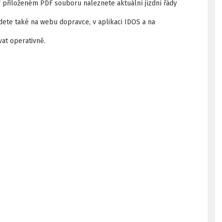
V přiloženém PDF souboru naleznete aktuální jízdní řády
dete také na webu dopravce, v aplikaci IDOS a na
at operativně.