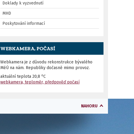
Doklady k vyzvednutí
MHD
Poskytování informací
WEBKAMERA, POČASÍ
Webkamera je z důvodu rekonstrukce bývalého
MěÚ na nám. Republiky dočasně mimo provoz.
o
aktuální teplota
20,8
C
webkamera, teploměr, předpověď počasí
NAHORU