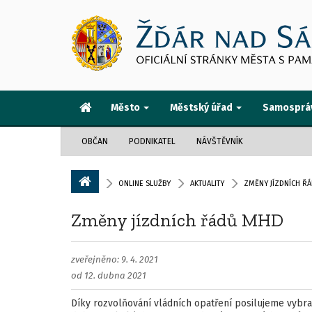
Město
Městský úřad
Samosprá
OBČAN
PODNIKATEL
NÁVŠTĚVNÍK
ONLINE SLUŽBY
AKTUALITY
ZMĚNY JÍZDNÍCH Ř
Změny jízdních řádů MHD
zveřejněno: 9. 4. 2021
od 12. dubna 2021
Díky rozvolňování vládních opatření posilujeme vybra