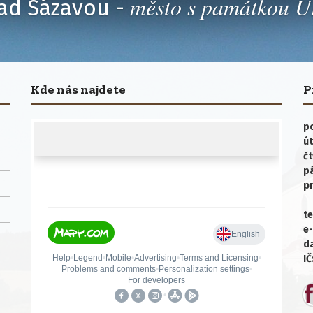
město s památkou
ad Sázavou -
Kde nás najdete
P
po
út
čt
p
p
te
e-
da
IČ