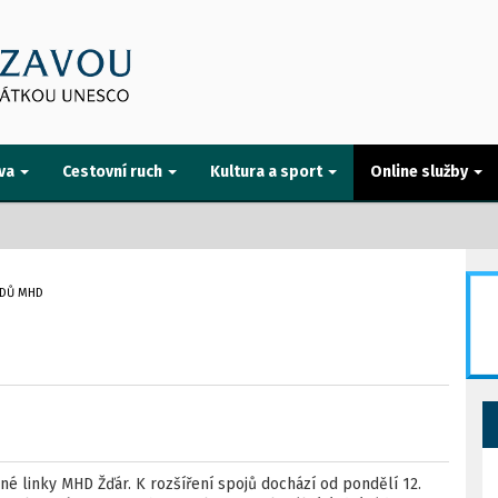
va
Cestovní ruch
Kultura a sport
Online služby
ÁDŮ MHD
né linky MHD Žďár. K rozšíření spojů dochází od pondělí 12.