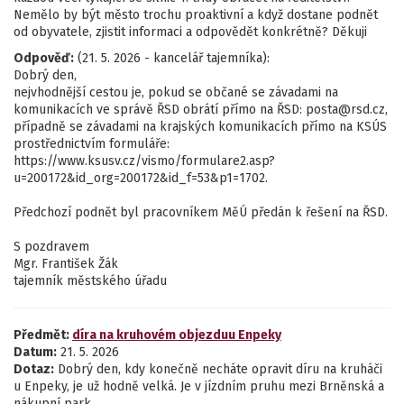
Nemělo by být město trochu proaktivní a když dostane podnět
od obyvatele, zjistit informaci a odpovědět konkrétně? Děkuji
Odpověď:
(21. 5. 2026 - kancelář tajemníka):
Dobrý den,
nejvhodnější cestou je, pokud se občané se závadami na
komunikacích ve správě ŘSD obrátí přímo na ŘSD: posta@rsd.cz,
případně se závadami na krajských komunikacích přímo na KSÚS
prostřednictvím formuláře:
https://www.ksusv.cz/vismo/formulare2.asp?
u=200172&id_org=200172&id_f=53&p1=1702.
Předchozí podnět byl pracovníkem MěÚ předán k řešení na ŘSD.
S pozdravem
Mgr. František Žák
tajemník městského úřadu
Předmět:
díra na kruhovém objezduu Enpeky
Datum:
21. 5. 2026
Dotaz:
Dobrý den, kdy konečně necháte opravit díru na kruháči
u Enpeky, je už hodně velká. Je v jízdním pruhu mezi Brněnská a
nákupní park.