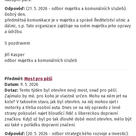
Odpověď:
(21. 5. 2026 - odbor majetku a komunálních služeb):
Dobrý den,
předmětná komunikace je v majetku a správě Ředitelství silnic a
dálnic, s.p. Tato organizace zajišťuje na svém majetku jeho opravy
a údržbu.
S pozdravem
Jiří Kasper
odbor majetku a komunálních služeb
Předmět:
Most pro pěší
Datum:
9. 5. 2026
Dotaz:
Tento týden byl otevřen nový most, snad pro pěší.
Zajímalo by mě, pro koho je vlastně určen. Mohu na něm jet na
kole? V takovém stavu, jak byl otevřen, na něj mohou vjet i
motorky a třeba osobní auta. Dnes se na něj opravdu z levé
strany pokoušel najet bloudící řidič s libereckou dopravní
značkou. Když už byl po tak dlouhé době most otevřen, mělo být
asi také v pořádku dopravní značení.
Odpověď:
(20. 5. 2026 - odbor strategického rozvoje a investic):