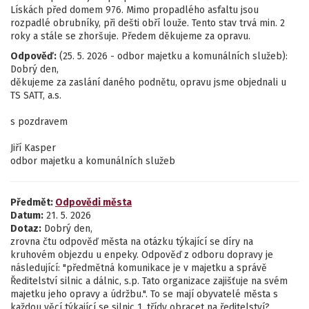
Lískách před domem 976. Mimo propadlého asfaltu jsou
rozpadlé obrubníky, při dešti obří louže. Tento stav trvá min. 2
roky a stále se zhoršuje. Předem děkujeme za opravu.
Odpověď:
(25. 5. 2026 - odbor majetku a komunálních služeb):
Dobrý den,
děkujeme za zaslání daného podnětu, opravu jsme objednali u
TS SATT, a.s.
s pozdravem
Jiří Kasper
odbor majetku a komunálních služeb
Předmět:
Odpovědi města
Datum:
21. 5. 2026
Dotaz:
Dobrý den,
zrovna čtu odpověď města na otázku týkající se díry na
kruhovém objezdu u enpeky. Odpověď z odboru dopravy je
následující: "předmětná komunikace je v majetku a správě
Ředitelství silnic a dálnic, s.p. Tato organizace zajišťuje na svém
majetku jeho opravy a údržbu.". To se mají obyvatelé města s
každou věcí týkající se silnic 1. třídy obracet na ředitelství?