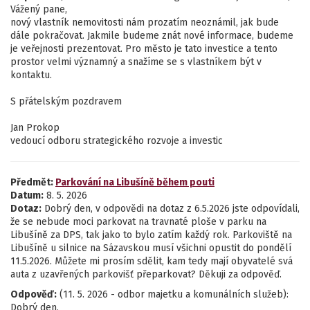
Vážený pane,
nový vlastník nemovitosti nám prozatím neoznámil, jak bude
dále pokračovat. Jakmile budeme znát nové informace, budeme
je veřejnosti prezentovat. Pro město je tato investice a tento
prostor velmi významný a snažíme se s vlastníkem být v
kontaktu.
S přátelským pozdravem
Jan Prokop
vedoucí odboru strategického rozvoje a investic
Předmět:
Parkování na Libušíně během pouti
Datum:
8. 5. 2026
Dotaz:
Dobrý den, v odpovědi na dotaz z 6.5.2026 jste odpovídali,
že se nebude moci parkovat na travnaté ploše v parku na
Libušíně za DPS, tak jako to bylo zatím každý rok. Parkoviště na
Libušíně u silnice na Sázavskou musí všichni opustit do pondělí
11.5.2026. Můžete mi prosím sdělit, kam tedy mají obyvatelé svá
auta z uzavřených parkovišť přeparkovat? Děkuji za odpověď.
Odpověď:
(11. 5. 2026 - odbor majetku a komunálních služeb):
Dobrý den,