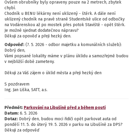
Ovšem obrubníky byly opraveny pouze na 2 metrech, zbytek
chybí.
Chodník u BENU lékárny není uklizený - štěrk. A dále není
uklizený chodník na pravé straně Studentské ulice od odbočky
na Vodárenskou až po mostek přes potok Staviště - opět štěrk.
Je možné sjednat dodatečnou nápravu?
Děkuji za opověď a přeji hezký den.
Odpověď:
(7. 5. 2026 - odbor majetku a komunálních služeb):
Dobrý den,
Vámi popsané lokality máme v plánu úklidu a samozřejmě budou
v nejbližší době zameteny.
Děkuji za Váš zájem o úklid města a přeji hezký den
S pozdravem
Ing. Jan Liška, SATT, a.s.
Předmět:
Parkování na Libušíně před a během pouti
Datum:
6. 5. 2026
Dotaz:
Dobrý den, budou moci řidiči opět parkovat auta od
pondělí 11. 5. do úterý 19. 5. 2026 v parku na Libušíně za DPS?
Děkuji za odpověď