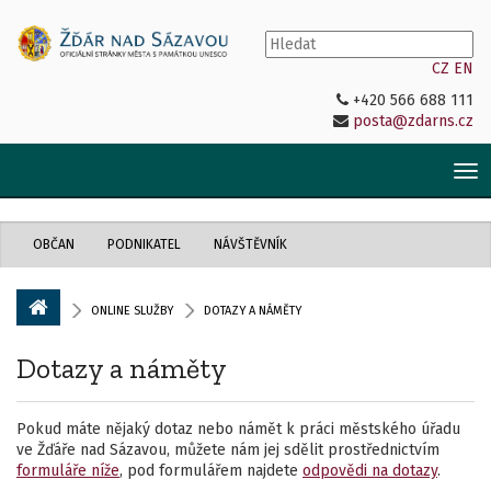
CZ
EN
+420 566 688 111
posta@zdarns.cz
Tog
nav
OBČAN
PODNIKATEL
NÁVŠTĚVNÍK
ONLINE SLUŽBY
DOTAZY A NÁMĚTY
Dotazy a náměty
Pokud máte nějaký dotaz nebo námět k práci městského úřadu
ve Žďáře nad Sázavou, můžete nám jej sdělit prostřednictvím
formuláře níže
, pod formulářem najdete
odpovědi na dotazy
.