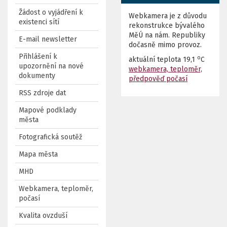
Žádost o vyjádření k
Webkamera je z důvodu
existenci sítí
rekonstrukce bývalého
MěÚ na nám. Republiky
E-mail newsletter
dočasně mimo provoz.
Přihlášení k
o
aktuální teplota
19,1
C
upozornění na nové
webkamera, teploměr,
dokumenty
předpověď počasí
RSS zdroje dat
Mapové podklady
města
Fotografická soutěž
Mapa města
MHD
Webkamera, teploměr,
počasí
Kvalita ovzduší