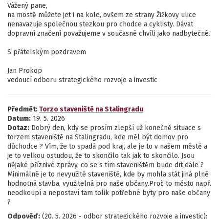
Vážený pane,
na mostě můžete jet i na kole, ovšem ze strany Žižkovy ulice
nenavazuje společnou stezkou pro chodce a cyklisty. Dávat
dopravní značení považujeme v současné chvíli jako nadbytečné.
S přátelským pozdravem
Jan Prokop
vedoucí odboru strategického rozvoje a investic
Předmět:
Torzo staveniště na Stalingradu
Datum:
19. 5. 2026
Dotaz:
Dobrý den, kdy se prosím zlepší už konečně situace s
torzem staveniště na Stalingradu, kde měl být domov pro
důchodce ? Vím, že to spadá pod kraj, ale je to v našem městě a
je to velkou ostudou, že to skončilo tak jak to skončilo. Jsou
nějaké příznivé zprávy, co se s tím staveništěm bude dít dále ?
Minimálně je to nevyužité staveniště, kde by mohla stát jiná plně
hodnotná stavba, využitelná pro naše občany.Proč to město např.
neodkoupí a nepostaví tam tolik potřebné byty pro naše občany
?
Odpověď:
(20. 5. 2026 - odbor strategického rozvoje a investic):