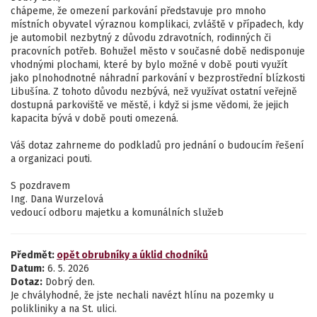
chápeme, že omezení parkování představuje pro mnoho
místních obyvatel výraznou komplikaci, zvláště v případech, kdy
je automobil nezbytný z důvodu zdravotních, rodinných či
pracovních potřeb. Bohužel město v současné době nedisponuje
vhodnými plochami, které by bylo možné v době pouti využít
jako plnohodnotné náhradní parkování v bezprostřední blízkosti
Libušína. Z tohoto důvodu nezbývá, než využívat ostatní veřejně
dostupná parkoviště ve městě, i když si jsme vědomi, že jejich
kapacita bývá v době pouti omezená.
Váš dotaz zahrneme do podkladů pro jednání o budoucím řešení
a organizaci pouti.
S pozdravem
Ing. Dana Wurzelová
vedoucí odboru majetku a komunálních služeb
Předmět:
opět obrubníky a úklid chodníků
Datum:
6. 5. 2026
Dotaz:
Dobrý den.
Je chvályhodné, že jste nechali navézt hlínu na pozemky u
polikliniky a na St. ulici.