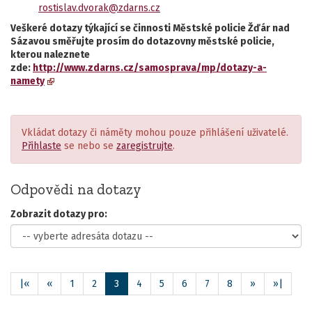
rostislav.dvorak@zdarns.cz
Veškeré dotazy týkající se činnosti Městské policie Žďár nad
Sázavou směřujte prosím do dotazovny městské policie,
kterou naleznete
zde:
http://www.zdarns.cz/samosprava/mp/dotazy-a-
namety
Vkládat dotazy či náměty mohou pouze přihlášení uživatelé.
Přihlaste
se nebo se
zaregistrujte
.
Odpovědi na dotazy
Zobrazit dotazy pro:
|«
«
1
2
3
4
5
6
7
8
»
»|