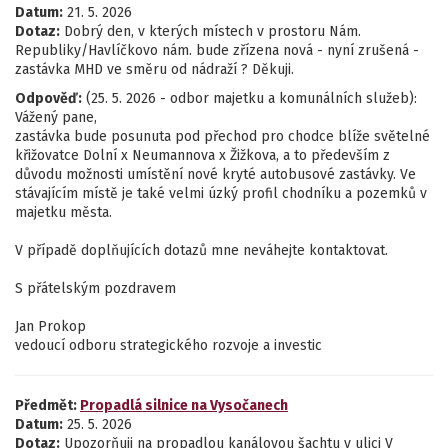
Datum:
21. 5. 2026
Dotaz:
Dobrý den, v kterých místech v prostoru Nám.
Republiky/Havlíčkovo nám. bude zřízena nová - nyní zrušená -
zastávka MHD ve směru od nádraží ? Děkuji.
Odpověď:
(25. 5. 2026 - odbor majetku a komunálních služeb):
Vážený pane,
zastávka bude posunuta pod přechod pro chodce blíže světelné
křižovatce Dolní x Neumannova x Žižkova, a to především z
důvodu možnosti umístění nové kryté autobusové zastávky. Ve
stávajícím místě je také velmi úzký profil chodníku a pozemků v
majetku města.
V případě doplňujících dotazů mne neváhejte kontaktovat.
S přátelským pozdravem
Jan Prokop
vedoucí odboru strategického rozvoje a investic
Předmět:
Propadlá silnice na Vysočanech
Datum:
25. 5. 2026
Dotaz:
Upozorňuji na propadlou kanálovou šachtu v ulici V