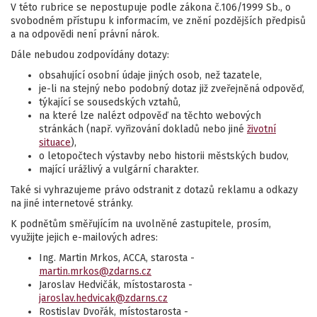
V této rubrice se nepostupuje podle zákona č.106/1999 Sb., o
svobodném přístupu k informacím, ve znění pozdějších předpisů
a na odpovědi není právní nárok.
Dále nebudou zodpovídány dotazy:
obsahující osobní údaje jiných osob, než tazatele,
je-li na stejný nebo podobný dotaz již zveřejněná odpověď,
týkající se sousedských vztahů,
na které lze nalézt odpověď na těchto webových
stránkách (např. vyřizování dokladů nebo jiné
životní
situace
),
o letopočtech výstavby nebo historii městských budov,
mající urážlivý a vulgární charakter.
Také si vyhrazujeme právo odstranit z dotazů reklamu a odkazy
na jiné internetové stránky.
K podnětům směřujícím na uvolněné zastupitele, prosím,
využijte jejich e-mailových adres:
Ing. Martin Mrkos, ACCA, starosta -
martin.mrkos@zdarns.cz
Jaroslav Hedvičák, místostarosta -
jaroslav.hedvicak@zdarns.cz
Rostislav Dvořák, místostarosta -