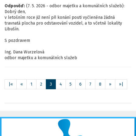
Odpověď:
(7. 5. 2026 - odbor majetku a komunálních služeb):
Dobrý den,
v letošním roce již není při konání pouti vyčleněna žádná
travnatá plocha pro odstavování vozidel, a to včetně lokality
Libušín.
S pozdravem
Ing. Dana Wurzelová
odbor majetku a komunálních služeb
|«
«
1
2
3
4
5
6
7
8
»
»|