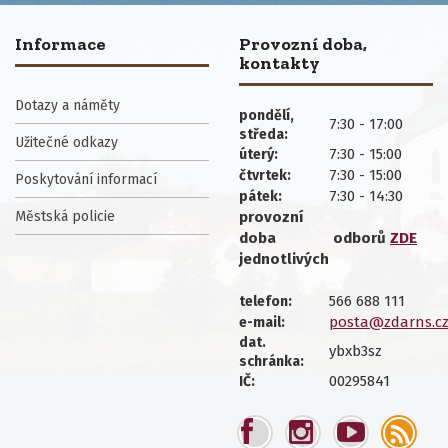
Informace
Provozní doba,
kontakty
Dotazy a náměty
pondělí,
7:30 - 17:00
středa:
Užitečné odkazy
7:30 - 15:00
úterý:
7:30 - 15:00
čtvrtek:
Poskytování informací
7:30 - 14:30
pátek:
Městská policie
provozní
doba
odborů
ZDE
jednotlivých
566 688 111
telefon:
posta@zdarns.c
e-mail:
dat.
ybxb3sz
schránka:
00295841
IČ: