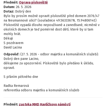
Předmět:
Oprava pískoviště
Datum:
26. 5. 2026
Dotaz:
Dobrý den
Bylo by prosím možné opravit pískoviště před domem 2076/47
na Neumannově ulici? (souřadnice 49.5633367N, 15.9480614E)
Pískoviště vypadá dlouho nepoužívané a zanedbané, nicméně v
okolních domech je teď poměrně dost dětí, které by si tam
mohly hrát.
Děkuji
S pozdravem
David Lacina
Odpověď:
(27. 5. 2026 - odbor majetku a komunálních služeb):
Dobrý den pane Lacino,
děkujeme za upozornění. Pískoviště bylo předáno k úklidu,
opravě.
S přáním pěkného dne
Radka Remarová
referentka odboru majetku a komunálních služeb
Předmět:
zastvka MHD Havlíčkovo náměstí