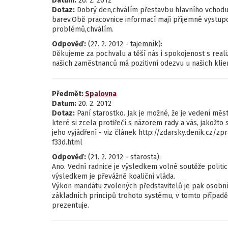
Datum:
26. 2. 2012
Dotaz:
Dobrý den,chválím přestavbu hlavního vchodu
barev.Obě pracovnice informací mají příjemné vystupo
problémů,chválím.
Odpověď:
(27. 2. 2012 - tajemník):
Děkujeme za pochvalu a těší nás i spokojenost s real
našich zaměstnanců má pozitivní odezvu u našich klie
Předmět:
Spalovna
Datum:
20. 2. 2012
Dotaz:
Paní starostko. Jak je možné, že je vedení měs
které si zcela protiřečí s názorem rady a vás, jakožt
jeho vyjádření - viz článek http://zdarsky.denik.cz/
f33d.html
Odpověď:
(21. 2. 2012 - starosta):
Ano. Vední radnice je výsledkem volné soutěže polit
výsledkem je převážně koaliční vláda.
Výkon mandátu zvolených představitelů je pak osobní a
základních principů trohoto systému, v tomto případě
prezentuje.