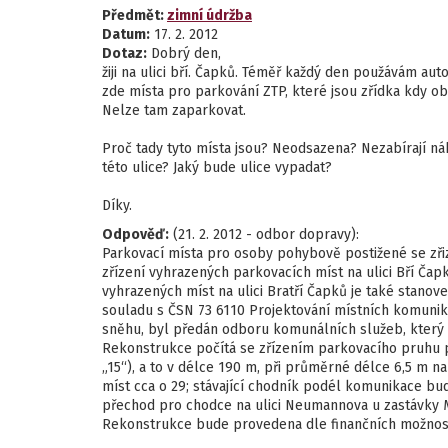
Předmět:
zimní údržba
Datum:
17. 2. 2012
Dotaz:
Dobrý den,
žiji na ulici bří. Čapků. Téměř každý den použávám aut
zde místa pro parkování ZTP, které jsou zřídka kdy ob
Nelze tam zaparkovat.
Proč tady tyto místa jsou? Neodsazena? Nezabírají n
této ulice? Jaký bude ulice vypadat?
Díky.
Odpověď:
(21. 2. 2012 - odbor dopravy):
Parkovací místa pro osoby pohybově postižené se zřizu
zřízení vyhrazených parkovacích míst na ulici Bří Č
vyhrazených míst na ulici Bratří Čapků je také stan
souladu s ČSN 73 6110 Projektování místních komunik
sněhu, byl předán odboru komunálních služeb, který za
Rekonstrukce počítá se zřízením parkovacího pruhu 
„15“), a to v délce 190 m, při průměrné délce 6,5 m n
míst cca o 29; stávající chodník podél komunikace b
přechod pro chodce na ulici Neumannova u zastávky 
Rekonstrukce bude provedena dle finančních možností