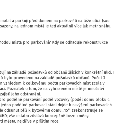
omobil a parkuji před domem na parkovišti na téže ulici. Jsou
sazeny, na jednom místě je teď aktuálně více jak metr sněhu.
áhodou místa pro parkování? Kdy se odhaduje rekonstrukce
jí na základě požadavků od občanů žijících v konkrétní ulici. I
apků bylo provedeno na základě požadavků občanů. Počet 3
oven vzhledem k celkovému počtu parkovacích míst zcela v
ací. Poznatek o tom, že na vyhrazeném místě je množství
jistí jeho odstranění.
pro podélné parkování podél vozovky (podél domu bloku č.
a jedno podélné parkovací stání dojde k navýšení parkovacích
ude odsunut blíž k bytovému domu „15“; zrekonstruuje se
MHD; vše ostatní zůstává koncepčně beze změny.
 města, nejdříve v příštím roce.