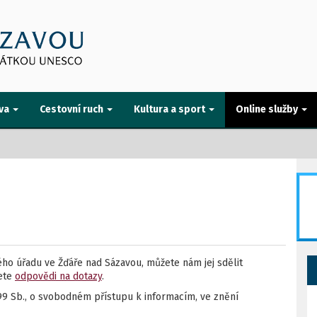
va
Cestovní ruch
Kultura a sport
Online služby
o úřadu ve Žďáře nad Sázavou, můžete nám jej sdělit
dete
odpovědi na dotazy
.
99 Sb., o svobodném přístupu k informacím, ve znění