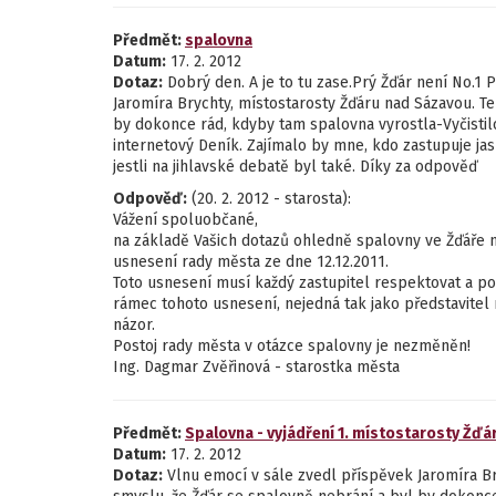
Předmět:
spalovna
Datum:
17. 2. 2012
Dotaz:
Dobrý den. A je to tu zase.Prý Žďár není No.1 P
Jaromíra Brychty, místostarosty Žďáru nad Sázavou. Te
by dokonce rád, kdyby tam spalovna vyrostla-Vyčistil
internetový Deník. Zajímalo by mne, kdo zastupuje jas
jestli na jihlavské debatě byl také. Díky za odpověď
Odpověď:
(20. 2. 2012 - starosta):
Vážení spoluobčané,
na základě Vašich dotazů ohledně spalovny ve Žďáře n
usnesení rady města ze dne 12.12.2011.
Toto usnesení musí každý zastupitel respektovat a p
rámec tohoto usnesení, nejedná tak jako představitel
názor.
Postoj rady města v otázce spalovny je nezměněn!
Ing. Dagmar Zvěřinová - starostka města
Předmět:
Spalovna - vyjádření 1. místostarosty Žďá
Datum:
17. 2. 2012
Dotaz:
Vlnu emocí v sále zvedl příspěvek Jaromíra Bry