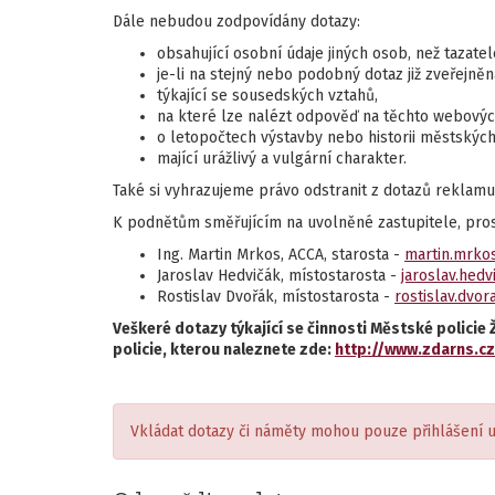
Dále nebudou zodpovídány dotazy:
obsahující osobní údaje jiných osob, než tazatel
je-li na stejný nebo podobný dotaz již zveřejně
týkající se sousedských vztahů,
na které lze nalézt odpověď na těchto webových
o letopočtech výstavby nebo historii městskýc
mající urážlivý a vulgární charakter.
Také si vyhrazujeme právo odstranit z dotazů reklamu 
K podnětům směřujícím na uvolněné zastupitele, prosím
Ing. Martin Mrkos, ACCA, starosta -
martin.mrko
Jaroslav Hedvičák, místostarosta -
jaroslav.hed
Rostislav Dvořák, místostarosta -
rostislav.dvo
Veškeré dotazy týkající se činnosti Městské polic
policie, kterou naleznete zde:
http://www.zdarns.
Vkládat dotazy či náměty mohou pouze přihlášení u