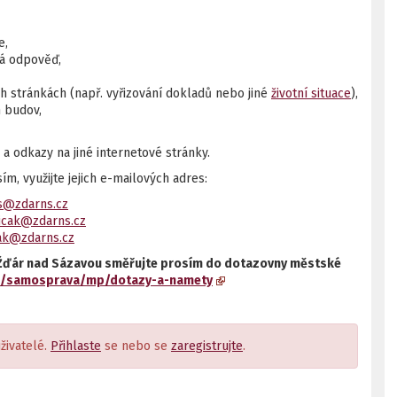
e,
ná odpověď,
 stránkách (např. vyřizování dokladů nebo jiné
životní situace
),
h budov,
a odkazy na jiné internetové stránky.
, využijte jejich e-mailových adres:
s@zdarns.cz
vicak@zdarns.cz
rak@zdarns.cz
ie Žďár nad Sázavou směřujte prosím do dotazovny městské
cz/samosprava/mp/dotazy-a-namety
živatelé.
Přihlaste
se nebo se
zaregistrujte
.