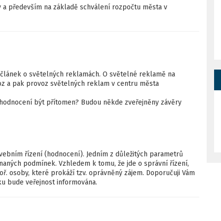
y a především na základě schválení rozpočtu města v
n článek o světelných reklamách. O světelné reklamě na
oz a pak provoz světelných reklam v centru města
 hodnocení být přítomen? Budou někde zveřejněny závěry
ebním řízení (hodnocení). Jedním z důležitých parametrů
naných podmínek. Vzhledem k tomu, že jde o správní řízení,
poř. osoby, které prokáží tzv. oprávněný zájem. Doporučuji Vám
ku bude veřejnost informována.