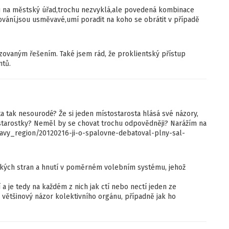
 na městský úřad,trochu nezvyklá,ale povedená kombinace
vání,jsou usměvavé,umí poradit na koho se obrátit v případě
izovaným řešením. Také jsem rád, že proklientský přístup
ntů.
ta tak nesourodé? Že si jeden místostarosta hlásá své názory,
o starostky? Neměl by se chovat trochu odpovědněji? Narážím na
zpravy_region/20120216-ji-o-spalovne-debatoval-plny-sal-
ických stran a hnutí v poměrném volebním systému, jehož
 je tedy na každém z nich jak ctí nebo nectí jeden ze
 většinový názor kolektivního orgánu, případně jak ho