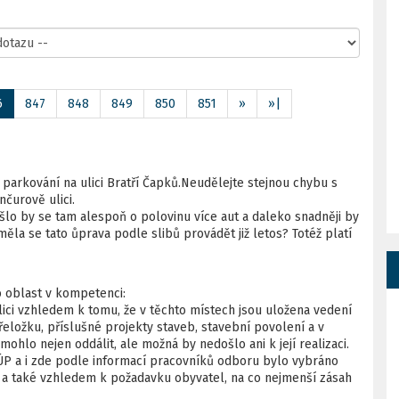
6
847
848
849
850
851
»
»|
parkování na ulici Bratří Čapků.Neudělejte stejnou chybu s
čurově ulici.
šlo by se tam alespoň o polovinu více aut a daleko snadněji by
a se tato ůprava podle slibů provádět již letos? Totéž platí
 oblast v kompetenci:
ci vzhledem k tomu, že v těchto místech jsou uložena vedení
přeložku, příslušné projekty staveb, stavební povolení a v
mohlo nejen oddálit, ale možná by nedošlo ani k její realizaci.
a ÚP a i zde podle informací pracovníků odboru bylo vybráno
m a také vzhledem k požadavku obyvatel, na co nejmenší zásah