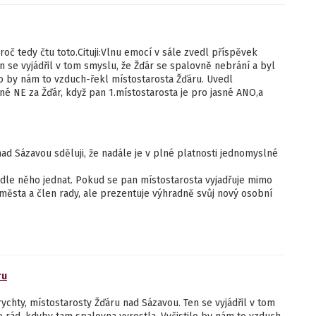
roč tedy čtu toto.Cituji:Vlnu emocí v sále zvedl příspěvek
n se vyjádřil v tom smyslu, že Žďár se spalovně nebrání a byl
o by nám to vzduch-řekl místostarosta Žďáru. Uvedl
né NE za Žďár, když pan 1.místostarosta je pro jasné ANO,a
ad Sázavou sděluji, že nadále je v plné platnosti jednomyslné
odle něho jednat. Pokud se pan místostarosta vyjadřuje mimo
 města a člen rady, ale prezentuje výhradně svůj nový osobní
ru
chty, místostarosty Žďáru nad Sázavou. Ten se vyjádřil v tom