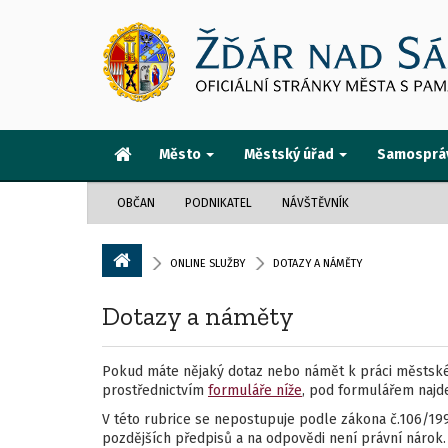
Město
Městský úřad
Samosprá
OBČAN
PODNIKATEL
NÁVŠTĚVNÍK
ONLINE SLUŽBY
DOTAZY A NÁMĚTY
Dotazy a náměty
Pokud máte nějaký dotaz nebo námět k práci městskéh
prostřednictvím
formuláře níže
, pod formulářem naj
V této rubrice se nepostupuje podle zákona č.106/19
pozdějších předpisů a na odpovědi není právní nárok.