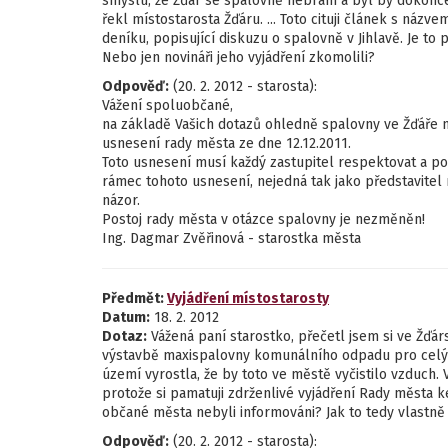
smyslu, že Žďár se spalovně nebrání a byl by dokonce
řekl místostarosta Žďáru. ... Toto cituji článek s náz
deníku, popisující diskuzu o spalovně v Jihlavě. Je t
Nebo jen novináři jeho vyjádření zkomolili?
Odpověď:
(20. 2. 2012 - starosta):
Vážení spoluobčané,
na základě Vašich dotazů ohledně spalovny ve Žďáře n
usnesení rady města ze dne 12.12.2011.
Toto usnesení musí každý zastupitel respektovat a p
rámec tohoto usnesení, nejedná tak jako představitel
názor.
Postoj rady města v otázce spalovny je nezměněn!
Ing. Dagmar Zvěřinová - starostka města
Předmět:
Vyjádření místostarosty
Datum:
18. 2. 2012
Dotaz:
Vážená paní starostko, přečetl jsem si ve Žďár
výstavbě maxispalovny komunálního odpadu pro celý k
území vyrostla, že by toto ve městě vyčistilo vzduch. 
protože si pamatuji zdrženlivé vyjádření Rady města 
občané města nebyli informováni? Jak to tedy vlastně j
Odpověď:
(20. 2. 2012 - starosta):