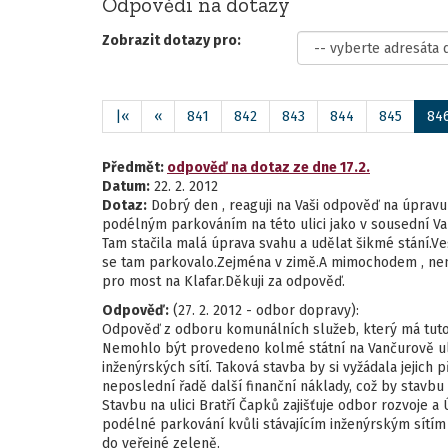
Odpovědi na dotazy
Zobrazit dotazy pro:
|«
«
841
842
843
844
845
84
Předmět:
odpověď na dotaz ze dne 17.2.
Datum:
22. 2. 2012
Dotaz:
Dobrý den , reaguji na Vaši odpověď na úpravu 
podélným parkováním na této ulici jako v sousední Van
Tam stačila malá úprava svahu a udělat šikmé stání.Ve
se tam parkovalo.Zejména v zimě.A mimochodem , neměl
pro most na Klafar.Děkuji za odpověď.
Odpověď:
(27. 2. 2012 - odbor dopravy):
Odpověď z odboru komunálních služeb, který má tuto
Nemohlo být provedeno kolmé státní na Vančurově uli
inženýrských sítí. Taková stavba by si vyžádala jejich 
neposlední řadě další finanční náklady, což by stavbu 
Stavbu na ulici Bratří Čapků zajišťuje odbor rozvoje 
podélné parkování kvůli stávajícím inženýrským sítí
do veřejné zeleně.