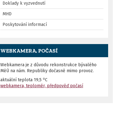
Doklady k vyzvednutí
MHD
Poskytování informací
WEBKAMERA, POČASÍ
Webkamera je z důvodu rekonstrukce bývalého
MěÚ na nám. Republiky dočasně mimo provoz.
o
aktuální teplota
19,5
C
webkamera, teploměr, předpověď počasí