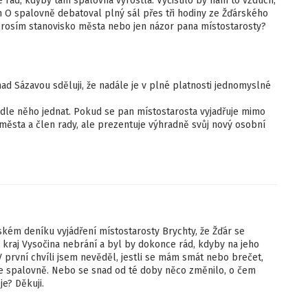
 rád, kdyby tam spalovna vyrostla. Vyčistilo by nám to vzduch,
vem O spalovně debatoval plný sál přes tři hodiny ze Žďárského
o prosím stanovisko města nebo jen názor pana místostarosty?
ad Sázavou sděluji, že nadále je v plné platnosti jednomyslné
odle něho jednat. Pokud se pan místostarosta vyjadřuje mimo
 města a člen rady, ale prezentuje výhradně svůj nový osobní
ském deníku vyjádření místostarosty Brychty, že Žďár se
raj Vysočina nebrání a byl by dokonce rád, kdyby na jeho
V první chvíli jsem nevěděl, jestli se mám smát nebo brečet,
ke spalovně. Nebo se snad od té doby něco změnilo, o čem
e? Děkuji.