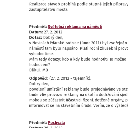
Realizace staveb probíhá podle stupně jejich příprav
zastupitelstvu města.
Předmět:
Světelná reklama na náměstí
Datum:
27. 2. 2012
Dotaz:
Dobrý den,
v Novinách žďárské radnice (únor 2011) byl zveřejně
náměstí tam bylo napsáno: Platí roční zkušební prov
vyhodnotíme.
Mám tedy dotazy: kdo a kdy bude hodnotit? Je možno
hodnocení?
Děkuji. MB
Odpověď:
(27. 2. 2012 - tajemník):
Dobrý den,
povolení umístění reklamy bude projednáváno ve stav
bude vliv provozu reklamy na okolí a dodržování sjed
mohou se zúčastnit účastnici řízení, dotčené orgány, 
informovat se na stavebním úřadě. Věřím, že o výsled
Předmět:
Pochvala