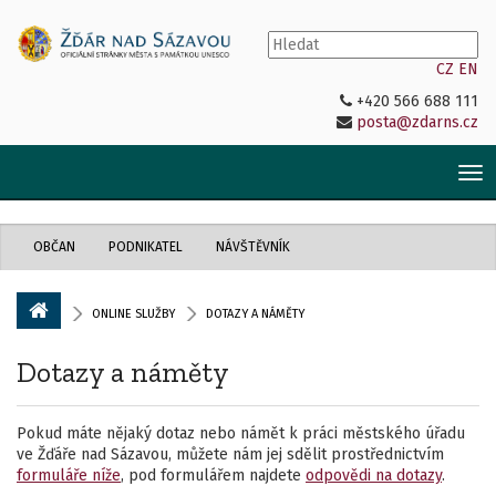
CZ
EN
+420 566 688 111
posta@zdarns.cz
Tog
nav
OBČAN
PODNIKATEL
NÁVŠTĚVNÍK
ONLINE SLUŽBY
DOTAZY A NÁMĚTY
Dotazy a náměty
Pokud máte nějaký dotaz nebo námět k práci městského úřadu
ve Žďáře nad Sázavou, můžete nám jej sdělit prostřednictvím
formuláře níže
, pod formulářem najdete
odpovědi na dotazy
.