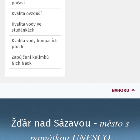
počasí
Kvalita ovzduší
Kvalita vody ve
studánkách
Kvalita vody koupacích
ploch
Zapůjčení kelímků
Nick Nack
NAHORU
město s
Žďár nad Sázavou -
památkou UNESCO