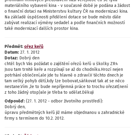
materiálního vybavení kina - v současné době je podána a žádost
o finanční dotaci na Ministerstvu kultury ČR na modernizaci kina.
Na základě úspěšnosti přidělení dotace se bude město dále
zabývat realizací výměny sedadel a podle finančních možností
také modernizací dalších prostor kina.
Předmět:
ořez keřů
Datum:
27. 1. 2012
Dotaz:
Dobrý den
chtěl bych Vás požádat o zajištění ořezů keřů u školky ZR4
Jsou tam trnité keře a rozpínají se až do chodníku.Hrozí nejen
potrhání oblečení,ale jde tu hlavně o zdraví.V těchto dnech je
tam velký pohyb dětí,kdy lze bobovat,sáňkovat tak ať se něco
nestane.Vím ,že to bude nepříjemná práce to trochu ořezat(není
z toho žádný otop)ale je třeba to udělat.Děkuji
Odpověď:
(27. 1. 2012 - odbor životního prostředí):
Dobrý den,
úpravu předmětných keřů již máme objednanou u zahradnické
firmy s termínem do 10.2. 2012.