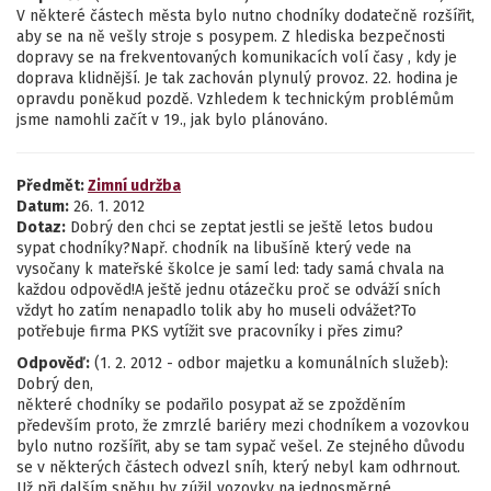
V některé částech města bylo nutno chodníky dodatečně rozšířit,
aby se na ně vešly stroje s posypem. Z hlediska bezpečnosti
dopravy se na frekventovaných komunikacích volí časy , kdy je
doprava klidnější. Je tak zachován plynulý provoz. 22. hodina je
opravdu poněkud pozdě. Vzhledem k technickým problémům
jsme namohli začít v 19., jak bylo plánováno.
Předmět:
Zimní udržba
Datum:
26. 1. 2012
Dotaz:
Dobrý den chci se zeptat jestli se ještě letos budou
sypat chodníky?Např. chodník na libušíně který vede na
vysočany k mateřské školce je samí led: tady samá chvala na
každou odpověd!A ještě jednu otázečku proč se odváží sních
vždyt ho zatím nenapadlo tolik aby ho museli odvážet?To
potřebuje firma PKS vytížit sve pracovníky i přes zimu?
Odpověď:
(1. 2. 2012 - odbor majetku a komunálních služeb):
Dobrý den,
některé chodníky se podařilo posypat až se zpožděním
především proto, že zmrzlé bariéry mezi chodníkem a vozovkou
bylo nutno rozšířit, aby se tam sypač vešel. Ze stejného důvodu
se v některých částech odvezl sníh, který nebyl kam odhrnout.
Už při dalším sněhu by zúžil vozovky na jednosměrné.