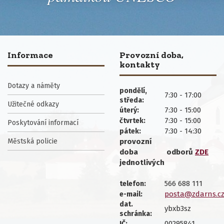
Informace
Provozní doba,
kontakty
Dotazy a náměty
pondělí,
7:30 - 17:00
středa:
Užitečné odkazy
7:30 - 15:00
úterý:
7:30 - 15:00
čtvrtek:
Poskytování informací
7:30 - 14:30
pátek:
Městská policie
provozní
doba
odborů
ZDE
jednotlivých
566 688 111
telefon:
posta@zdarns.c
e-mail:
dat.
ybxb3sz
schránka:
00295841
IČ: