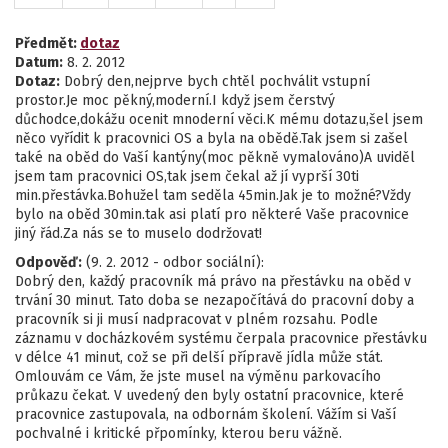
Předmět:
dotaz
Datum:
8. 2. 2012
Dotaz:
Dobrý den,nejprve bych chtěl pochválit vstupní
prostor.Je moc pěkný,moderní.I když jsem čerstvý
důchodce,dokážu ocenit mnoderní věci.K mému dotazu,šel jsem
něco vyřídit k pracovnici OS a byla na obědě.Tak jsem si zašel
také na oběd do Vaší kantýny(moc pěkně vymalováno)A uviděl
jsem tam pracovnici OS,tak jsem čekal až jí vyprší 30ti
min.přestávka.Bohužel tam seděla 45min.Jak je to možné?Vždy
bylo na oběd 30min.tak asi platí pro některé Vaše pracovnice
jiný řád.Za nás se to muselo dodržovat!
Odpověď:
(9. 2. 2012 - odbor sociální):
Dobrý den, každý pracovník má právo na přestávku na oběd v
trvání 30 minut. Tato doba se nezapočítává do pracovní doby a
pracovník si ji musí nadpracovat v plném rozsahu. Podle
záznamu v docházkovém systému čerpala pracovnice přestávku
v délce 41 minut, což se při delší přípravě jídla může stát.
Omlouvám ce Vám, že jste musel na výměnu parkovacího
průkazu čekat. V uvedený den byly ostatní pracovnice, které
pracovnice zastupovala, na odbornám školení. Vážím si Vaší
pochvalné i kritické přpomínky, kterou beru vážně.