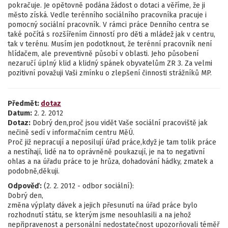
pokračuje. Je opětovně podána žádost o dotaci a věříme, že ji
město získá. Vedle terénního sociálního pracovníka pracuje i
pomocný sociální pracovník. V rámci práce Denního centra se
také počítá s rozšířením činností pro děti a mládež jak v centru,
tak v terénu. Musím jen podotknout, že terénní pracovník není
hlídačem, ale preventivně působí v oblasti. Jeho působení
nezaručí úplný klid a klidný spánek obyvatelům ZR 3. Za velmi
pozitivní považuji Vaši zmínku o zlepšení činnosti strážníků MP.
Předmět:
dotaz
Datum:
2. 2. 2012
Dotaz:
Dobrý den,proč jsou vidět Vaše sociální pracoviště jak
nečině sedí v informačním centru MěÚ.
Proč již nepracují a neposilují úřad práce,když je tam tolik práce
a nestíhají, lidé na to oprávněně poukazují, je na to negativní
ohlas a na úřadu práce to je hrůza, dohadování hádky, zmatek a
podobně,děkuji.
Odpověď:
(2. 2. 2012 - odbor sociální):
Dobrý den,
změna výplaty dávek a jejich přesunutí na úřad práce bylo
rozhodnutí státu, se kterým jsme nesouhlasili a na jehož
nepřipravenost a personální nedostatečnost upozorňovali téměř