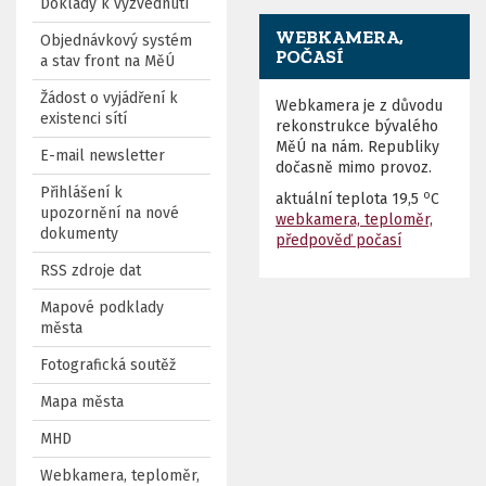
Doklady k vyzvednutí
WEBKAMERA,
Objednávkový systém
POČASÍ
a stav front na MěÚ
Žádost o vyjádření k
Webkamera je z důvodu
existenci sítí
rekonstrukce bývalého
MěÚ na nám. Republiky
E-mail newsletter
dočasně mimo provoz.
Přihlášení k
o
aktuální teplota
19,5
C
upozornění na nové
webkamera, teploměr,
dokumenty
předpověď počasí
RSS zdroje dat
Mapové podklady
města
Fotografická soutěž
Mapa města
MHD
Webkamera, teploměr,