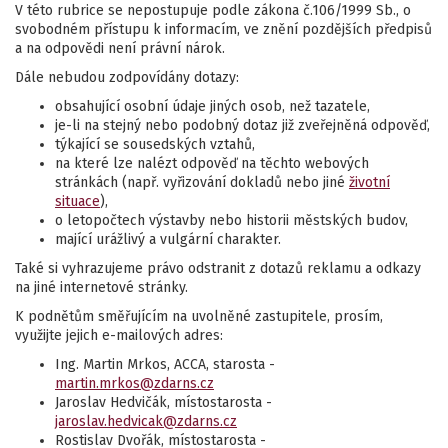
V této rubrice se nepostupuje podle zákona č.106/1999 Sb., o
svobodném přístupu k informacím, ve znění pozdějších předpisů
a na odpovědi není právní nárok.
Dále nebudou zodpovídány dotazy:
obsahující osobní údaje jiných osob, než tazatele,
je-li na stejný nebo podobný dotaz již zveřejněná odpověď,
týkající se sousedských vztahů,
na které lze nalézt odpověď na těchto webových
stránkách (např. vyřizování dokladů nebo jiné
životní
situace
),
o letopočtech výstavby nebo historii městských budov,
mající urážlivý a vulgární charakter.
Také si vyhrazujeme právo odstranit z dotazů reklamu a odkazy
na jiné internetové stránky.
K podnětům směřujícím na uvolněné zastupitele, prosím,
využijte jejich e-mailových adres:
Ing. Martin Mrkos, ACCA, starosta -
martin.mrkos@zdarns.cz
Jaroslav Hedvičák, místostarosta -
jaroslav.hedvicak@zdarns.cz
Rostislav Dvořák, místostarosta -