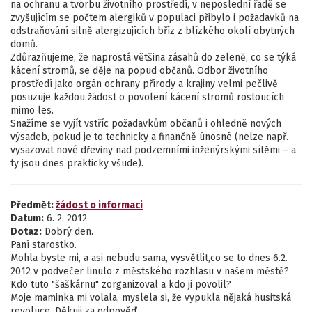
na ochranu a tvorbu životního prostředí, v neposlední řadě se
zvyšujícím se počtem alergiků v populaci přibylo i požadavků na
odstraňování silně alergizujících bříz z blízkého okolí obytných
domů.
Zdůrazňujeme, že naprostá většina zásahů do zeleně, co se týká
kácení stromů, se děje na popud občanů. Odbor životního
prostředí jako orgán ochrany přírody a krajiny velmi pečlivě
posuzuje každou žádost o povolení kácení stromů rostoucích
mimo les.
Snažíme se vyjít vstříc požadavkům občanů i ohledně nových
výsadeb, pokud je to technicky a finančně únosné (nelze např.
vysazovat nové dřeviny nad podzemními inženýrskými sítěmi – a
ty jsou dnes prakticky všude).
Předmět:
žádost o informaci
Datum:
6. 2. 2012
Dotaz:
Dobrý den.
Paní starostko.
Mohla byste mi, a asi nebudu sama, vysvětlit,co se to dnes 6.2.
2012 v podvečer linulo z městského rozhlasu v našem městě?
Kdo tuto "šaškárnu" zorganizoval a kdo ji povolil?
Moje maminka mi volala, myslela si, že vypukla nějaká husitská
revoluce. Děkuji za odpověď.