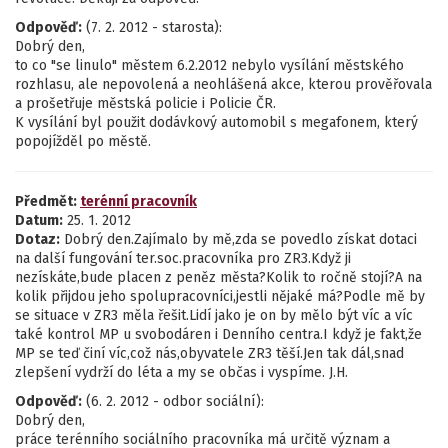
Odpověď:
(7. 2. 2012 - starosta):
Dobrý den,
to co "se linulo" městem 6.2.2012 nebylo vysílání městského
rozhlasu, ale nepovolená a neohlášená akce, kterou prověřovala
a prošetřuje městská policie i Policie ČR.
K vysílání byl použit dodávkový automobil s megafonem, který
popojížděl po městě.
Předmět:
terénní pracovník
Datum:
25. 1. 2012
Dotaz:
Dobrý den.Zajímalo by mě,zda se povedlo získat dotaci
na další fungování ter.soc.pracovníka pro ZR3.Když ji
nezískáte,bude placen z peněz města?Kolik to ročně stojí?A na
kolik přijdou jeho spolupracovníci,jestli nějaké má?Podle mě by
se situace v ZR3 měla řešit.Lidí jako je on by mělo být víc a víc
také kontrol MP u svobodáren i Denního centra.I když je fakt,že
MP se teď činí víc,což nás,obyvatele ZR3 těší.Jen tak dál,snad
zlepšení vydrží do léta a my se občas i vyspíme. J.H.
Odpověď:
(6. 2. 2012 - odbor sociální):
Dobrý den,
práce terénního sociálního pracovníka má určitě význam a