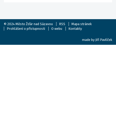
© 2024
Město Žďár nad Sázavou
RSS
Mapa stránek
Prohlášení o přístupnosti
O webu
Kontakty
made by
Jiří Pavlíček