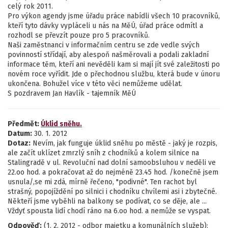
celý rok 2011.
Pro výkon agendy jsme úřadu práce nabídli všech 10 pracovníků,
kteří tyto dávky vypláceli u nás na MěÚ, úřad práce odmítl a
rozhodl se převzít pouze pro 5 pracovníků.
Naši zaměstnanci v informačním centru se zde vedle svých
povinností střídají, aby alespoň našměrovali a podali zakladní
informace těm, kteří ani nevěděli kam si mají jít své zaležitosti po
novém roce vyřídit. Jde o přechodnou službu, která bude v únoru
ukončena. Bohužel více v této věci nemůžeme udělat.
S pozdravem Jan Havlík - tajemník MěÚ
Předmět:
Úklid sněhu.
Datum:
30. 1. 2012
Dotaz:
Nevím, jak funguje úklid sněhu po městě - jaký je rozpis,
ale začít uklízet zmrzlý sníh z chodníků a kolem silnice na
Stalingradě v ul. Revoluční nad dolní samoobsluhou v neděli ve
22.oo hod. a pokračovat až do nejméně 23.45 hod. /konečně jsem
usnula/,se mi zdá, mírně řečeno, "podivné". Ten rachot byl
strašný, popojíždění po silnici i chodníku chvílemi asi i zbytečné.
Někteří jsme vyběhli na balkony se podívat, co se děje, ale ...
Vždyť spousta lidí chodí ráno na 6.oo hod. a nemůže se vyspat.
Odpověď:
(1. 2. 2012 - odbor majetku a komunálních služeb):