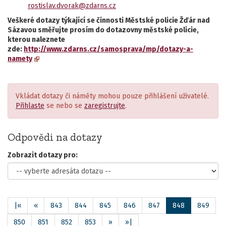
rostislav.dvorak@zdarns.cz
Veškeré dotazy týkající se činnosti Městské policie Žďár nad
Sázavou směřujte prosím do dotazovny městské policie,
kterou naleznete
zde:
http://www.zdarns.cz/samosprava/mp/dotazy-a-
namety
Vkládat dotazy či náměty mohou pouze přihlášení uživatelé.
Přihlaste
se nebo se
zaregistrujte
.
Odpovědi na dotazy
Zobrazit dotazy pro:
|«
«
843
844
845
846
847
848
849
850
851
852
853
»
»|