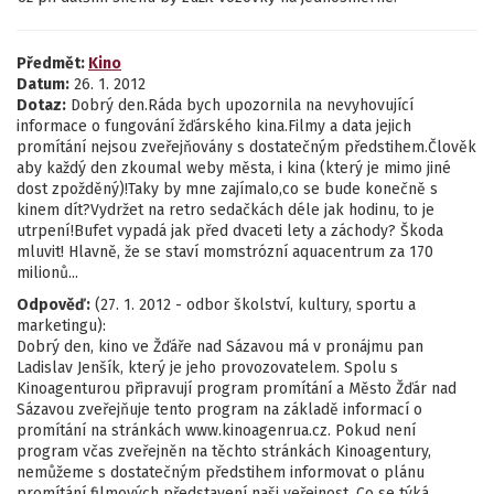
Předmět:
Kino
Datum:
26. 1. 2012
Dotaz:
Dobrý den.Ráda bych upozornila na nevyhovující
informace o fungování žďárského kina.Filmy a data jejich
promítání nejsou zveřejňovány s dostatečným předstihem.Člověk
aby každý den zkoumal weby města, i kina (který je mimo jiné
dost zpožděný)!Taky by mne zajímalo,co se bude konečně s
kinem dít?Vydržet na retro sedačkách déle jak hodinu, to je
utrpení!Bufet vypadá jak před dvaceti lety a záchody? Škoda
mluvit! Hlavně, že se staví momstrózní aquacentrum za 170
milionů...
Odpověď:
(27. 1. 2012 - odbor školství, kultury, sportu a
marketingu):
Dobrý den, kino ve Žďáře nad Sázavou má v pronájmu pan
Ladislav Jenšík, který je jeho provozovatelem. Spolu s
Kinoagenturou připravují program promítání a Město Žďár nad
Sázavou zveřejňuje tento program na základě informací o
promítání na stránkách www.kinoagenrua.cz. Pokud není
program včas zveřejněn na těchto stránkách Kinoagentury,
nemůžeme s dostatečným předstihem informovat o plánu
promítání filmových představení naši veřejnost. Co se týká