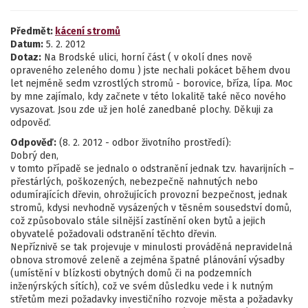
Předmět:
kácení stromů
Datum:
5. 2. 2012
Dotaz:
Na Brodské ulici, horní část ( v okolí dnes nově
opraveného zeleného domu ) jste nechali pokácet během dvou
let nejméně sedm vzrostlých stromů - borovice, bříza, lípa. Moc
by mne zajímalo, kdy začnete v této lokalitě také něco nového
vysazovat. Jsou zde už jen holé zanedbané plochy. Děkuji za
odpověď.
Odpověď:
(8. 2. 2012 - odbor životního prostředí):
Dobrý den,
v tomto případě se jednalo o odstranění jednak tzv. havarijních –
přestárlých, poškozených, nebezpečně nahnutých nebo
odumírajících dřevin, ohrožujících provozní bezpečnost, jednak
stromů, kdysi nevhodně vysázených v těsném sousedství domů,
což způsobovalo stále silnější zastínění oken bytů a jejich
obyvatelé požadovali odstranění těchto dřevin.
Nepříznivě se tak projevuje v minulosti prováděná nepravidelná
obnova stromové zeleně a zejména špatné plánování výsadby
(umístění v blízkosti obytných domů či na podzemních
inženýrských sítích), což ve svém důsledku vede i k nutným
střetům mezi požadavky investičního rozvoje města a požadavky