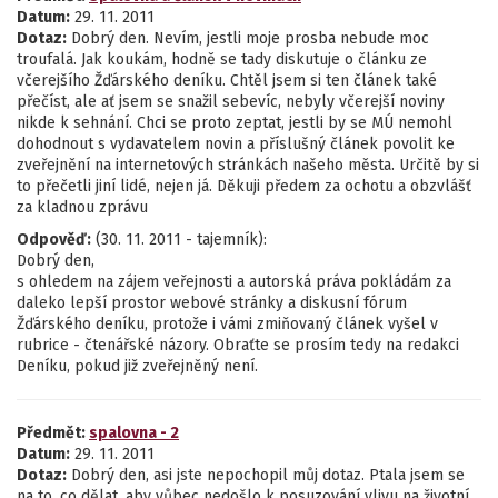
Datum:
29. 11. 2011
Dotaz:
Dobrý den. Nevím, jestli moje prosba nebude moc
troufalá. Jak koukám, hodně se tady diskutuje o článku ze
včerejšího Žďárského deníku. Chtěl jsem si ten článek také
přečíst, ale ať jsem se snažil sebevíc, nebyly včerejší noviny
nikde k sehnání. Chci se proto zeptat, jestli by se MÚ nemohl
dohodnout s vydavatelem novin a příslušný článek povolit ke
zveřejnění na internetových stránkách našeho města. Určitě by si
to přečetli jiní lidé, nejen já. Děkuji předem za ochotu a obzvlášť
za kladnou zprávu
Odpověď:
(30. 11. 2011 - tajemník):
Dobrý den,
s ohledem na zájem veřejnosti a autorská práva pokládám za
daleko lepší prostor webové stránky a diskusní fórum
Žďárského deníku, protože i vámi zmiňovaný článek vyšel v
rubrice - čtenářské názory. Obraťte se prosím tedy na redakci
Deníku, pokud již zveřejněný není.
Předmět:
spalovna - 2
Datum:
29. 11. 2011
Dotaz:
Dobrý den, asi jste nepochopil můj dotaz. Ptala jsem se
na to, co dělat, aby vůbec nedošlo k posuzování vlivu na životní