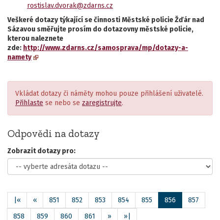
rostislav.dvorak@zdarns.cz
Veškeré dotazy týkající se činnosti Městské policie Žďár nad
Sázavou směřujte prosím do dotazovny městské policie,
kterou naleznete
zde:
http://www.zdarns.cz/samosprava/mp/dotazy-a-
namety
Vkládat dotazy či náměty mohou pouze přihlášení uživatelé.
Přihlaste
se nebo se
zaregistrujte
.
Odpovědi na dotazy
Zobrazit dotazy pro:
|«
«
851
852
853
854
855
856
857
858
859
860
861
»
»|