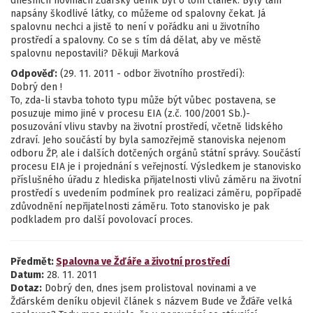
dnešních novinách Žďárský deník byl o tom článek. Byly tam
napsány škodlivé látky, co můžeme od spalovny čekat. Já
spalovnu nechci a jistě to není v pořádku ani u životního
prostředí a spalovny. Co se s tím dá dělat, aby ve městě
spalovnu nepostavili? Děkuji Marková
Odpověď:
(29. 11. 2011 - odbor životního prostředí):
Dobrý den !
To, zda-li stavba tohoto typu může být vůbec postavena, se
posuzuje mimo jiné v procesu EIA (z.č. 100/2001 Sb.)-
posuzování vlivu stavby na životní prostředí, včetně lidského
zdraví. Jeho součástí by byla samozřejmě stanoviska nejenom
odboru ŽP, ale i dalších dotčených orgánů státní správy. Součástí
procesu EIA je i projednání s veřejností. Výsledkem je stanovisko
příslušného úřadu z hlediska přijatelnosti vlivů záměru na životní
prostředí s uvedením podmínek pro realizaci záměru, popřípadě
zdůvodnění nepřijatelnosti záměru. Toto stanovisko je pak
podkladem pro další povolovací proces.
Předmět:
Spalovna ve Žďáře a životní prostředí
Datum:
28. 11. 2011
Dotaz:
Dobrý den, dnes jsem prolistoval novinami a ve
Žďárském deníku objevil článek s názvem Bude ve Žďáře velká