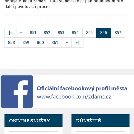
nepřijatelnosti záměru. Toto stanovisko je pak podkladem pro
další povolovací proces.
|«
«
851
852
853
854
855
856
857
858
859
860
861
»
»|
ONLINE SLUŽBY
DŮLEŽITÉ