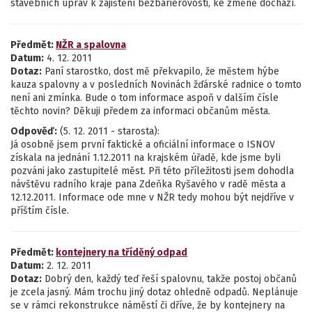
stavebních úprav k zajištění bezbariérovosti, ke změně dochází.
Předmět:
NŽR a spalovna
Datum:
4. 12. 2011
Dotaz:
Paní starostko, dost mě překvapilo, že městem hýbe
kauza spalovny a v posledních Novinách žďárské radnice o tomto
není ani zmínka. Bude o tom informace aspoň v dalším čísle
těchto novin? Děkuji předem za informaci občanům města.
Odpověď:
(5. 12. 2011 - starosta):
Já osobně jsem první faktické a oficiální informace o ISNOV
získala na jednání 1.12.2011 na krajském úřadě, kde jsme byli
pozváni jako zastupitelé měst. Při této příležitosti jsem dohodla
návštěvu radního kraje pana Zdeňka Ryšavého v radě města a
12.12.2011. Informace ode mne v NŽR tedy mohou být nejdříve v
příštím čísle.
Předmět:
kontejnery na tříděný odpad
Datum:
2. 12. 2011
Dotaz:
Dobrý den, každý teď řeší spalovnu, takže postoj občanů
je zcela jasný. Mám trochu jiný dotaz ohledně odpadů. Neplánuje
se v rámci rekonstrukce náměstí či dříve, že by kontejnery na