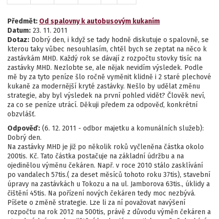
Předmět:
Od spalovny k autobusovým kukaním
Datum:
23. 11. 2011
Dotaz:
Dobrý den, i když se tady hodně diskutuje o spalovně, se
kterou taky vůbec nesouhlasím, chtěl bych se zeptat na něco k
zastávkám MHD. Každý rok se dávají z rozpočtu stovky tisíc na
zastávky MHD. Nezlobte se, ale nějak nevidím výsledek. Podle
mě by za tyto peníze šlo ročně vyměnit klidně i 2 staré plechové
kukaně za modernější kryté zastávky. Nešlo by udělat změnu
strategie, aby byl výsledek na první pohled vidět? Člověk neví,
za co se peníze utrácí. Děkuji předem za odpověď, konkrétní
obzvlášť.
Odpověď:
(6. 12. 2011 - odbor majetku a komunálních služeb):
Dobrý den.
Na zastávky MHD je již po několik roků vyčleněna částka okolo
200tis. Kč. Tato částka postačuje na základní údržbu a na
ojedinělou výměnu čekáren. Např. v roce 2010 stálo zasklívání
po vandalech 57tis.( za deset měsíců tohoto roku 37tis), stavební
úpravy na zastávkách u Tokozu a na ul. Jamborova 63tis., úklidy a
čištění 45tis. Na pořízení nových čekáren tedy moc nezbývá.
Píšete o změně strategie. Lze li za ní považovat navýšení
rozpočtu na rok 2012 na 500tis, právě z důvodu výměn čekáren a