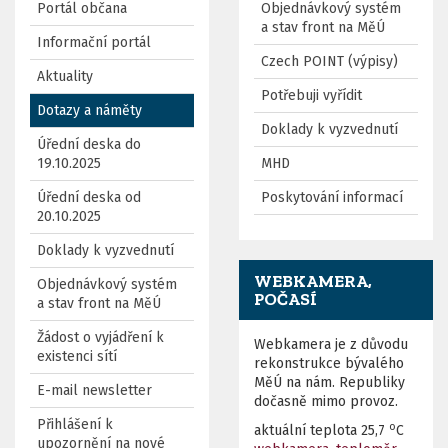
Portál občana
Objednávkový systém
a stav front na MěÚ
Informační portál
Czech POINT (výpisy)
Aktuality
Potřebuji vyřídit
Dotazy a náměty
Doklady k vyzvednutí
Úřední deska do
19.10.2025
MHD
Úřední deska od
Poskytování informací
20.10.2025
Doklady k vyzvednutí
WEBKAMERA,
Objednávkový systém
POČASÍ
a stav front na MěÚ
Žádost o vyjádření k
Webkamera je z důvodu
existenci sítí
rekonstrukce bývalého
MěÚ na nám. Republiky
E-mail newsletter
dočasně mimo provoz.
Přihlášení k
o
aktuální teplota
25,7
C
upozornění na nové