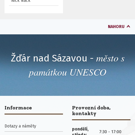
Nick Nack
NAHORU
město s
Žďár nad Sázavou -
památkou UNESCO
Informace
Provozní doba,
kontakty
Dotazy a náměty
pondělí,
7:30 - 17:00
středa: