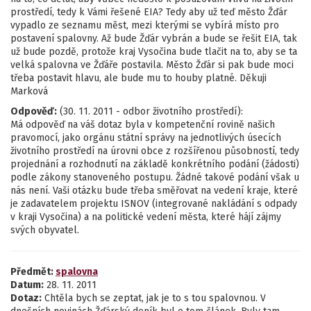
prostředí, tedy k Vámi řešené EIA? Tedy aby už teď město Žďár
vypadlo ze seznamu měst, mezi kterými se vybírá místo pro
postavení spalovny. Až bude Žďár vybrán a bude se řešit EIA, tak
už bude pozdě, protože kraj Vysočina bude tlačit na to, aby se ta
velká spalovna ve Žďáře postavila. Město Žďár si pak bude moci
třeba postavit hlavu, ale bude mu to houby platné. Děkuji
Marková
Odpověď:
(30. 11. 2011 - odbor životního prostředí):
Má odpověď na váš dotaz byla v kompetenční rovině našich
pravomocí, jako orgánu státní správy na jednotlivých úsecích
životního prostředí na úrovni obce z rozšířenou působností, tedy
projednání a rozhodnutí na základě konkrétního podání (žádosti)
podle zákony stanoveného postupu. Žádné takové podání však u
nás není. Vaši otázku bude třeba směřovat na vedení kraje, které
je zadavatelem projektu ISNOV (integrované nakládání s odpady
v kraji Vysočina) a na politické vedení města, které hájí zájmy
svých obyvatel.
Předmět:
spalovna
Datum:
28. 11. 2011
Dotaz:
Chtěla bych se zeptat, jak je to s tou spalovnou. V