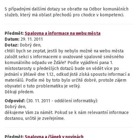
S případnými dalšími dotazy se obraťte na Odbor komunálních
služeb, který má oblast přechodů pro chodce v kompetenci.
Předmět:
Spalovna a informace na webu města
Datum:
29. 11. 2011
Dotaz:
Dobrý den,
chtěl bych se zeptat, jestli by nebylo možné na webu města
založit sekci s informacemi o uvažované spalovně směsného
komunálního odpadu ve Žďáře? Podle vyjádření pana 1.
místostarosty u předešlých dotazů bude on vědět více po
jednání v Jihlavě dne 1.12., odkud jistě získá spoustu informací a
materiálů. Podle mě by toto bylo určitě dobré, protože zájem
obyvatel o tuto problematiku je velký.
Děkuji předem.
Odpověď:
(30. 11. 2011 - oddělení informatiky):
Dobrý den,
děkujeme Vám za námět. Pokud se k nám relevantní informace
dostanou, určitě je zveřejníme.
Předmět:
Spalovna a článek v novinách