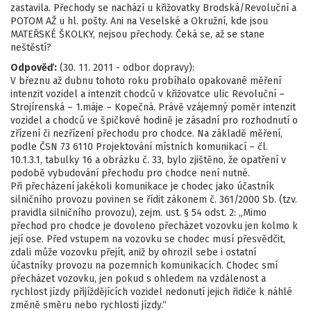
zastavila. Přechody se nachází u křižovatky Brodská/Revoluční a
POTOM AŽ u hl. pošty. Ani na Veselské a Okružní, kde jsou
MATEŘSKÉ ŠKOLKY, nejsou přechody. Čeká se, až se stane
neštěstí?
Odpověď:
(30. 11. 2011 - odbor dopravy):
V březnu až dubnu tohoto roku probíhalo opakované měření
intenzit vozidel a intenzit chodců v křižovatce ulic Revoluční –
Strojírenská – 1.máje – Kopečná. Právě vzájemný poměr intenzit
vozidel a chodců ve špičkové hodině je zásadní pro rozhodnutí o
zřízení či nezřízení přechodu pro chodce. Na základě měření,
podle ČSN 73 6110 Projektování místních komunikací – čl.
10.1.3.1, tabulky 16 a obrázku č. 33, bylo zjištěno, že opatření v
podobě vybudování přechodu pro chodce není nutné.
Při přecházení jakékoli komunikace je chodec jako účastník
silničního provozu povinen se řídit zákonem č. 361/2000 Sb. (tzv.
pravidla silničního provozu), zejm. ust. § 54 odst. 2: „Mimo
přechod pro chodce je dovoleno přecházet vozovku jen kolmo k
její ose. Před vstupem na vozovku se chodec musí přesvědčit,
zdali může vozovku přejít, aniž by ohrozil sebe i ostatní
účastníky provozu na pozemních komunikacích. Chodec smí
přecházet vozovku, jen pokud s ohledem na vzdálenost a
rychlost jízdy přijíždějících vozidel nedonutí jejich řidiče k náhlé
změně směru nebo rychlosti jízdy.“