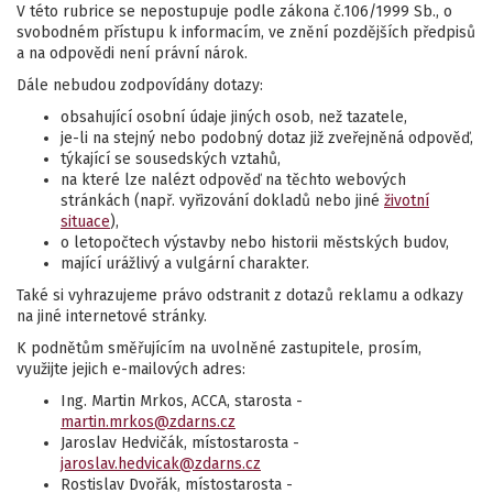
V této rubrice se nepostupuje podle zákona č.106/1999 Sb., o
svobodném přístupu k informacím, ve znění pozdějších předpisů
a na odpovědi není právní nárok.
Dále nebudou zodpovídány dotazy:
obsahující osobní údaje jiných osob, než tazatele,
je-li na stejný nebo podobný dotaz již zveřejněná odpověď,
týkající se sousedských vztahů,
na které lze nalézt odpověď na těchto webových
stránkách (např. vyřizování dokladů nebo jiné
životní
situace
),
o letopočtech výstavby nebo historii městských budov,
mající urážlivý a vulgární charakter.
Také si vyhrazujeme právo odstranit z dotazů reklamu a odkazy
na jiné internetové stránky.
K podnětům směřujícím na uvolněné zastupitele, prosím,
využijte jejich e-mailových adres:
Ing. Martin Mrkos, ACCA, starosta -
martin.mrkos@zdarns.cz
Jaroslav Hedvičák, místostarosta -
jaroslav.hedvicak@zdarns.cz
Rostislav Dvořák, místostarosta -