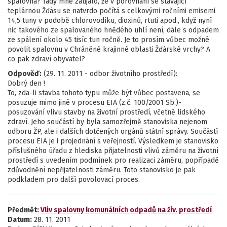
spalovna? Tady mne zaujalo, že v porovnání se stávající
teplárnou Žďásu se natvrdo počítá s celkovými ročními emisemi
14,5 tuny v podobě chlorovodíku, dioxinů, rtuti apod., když nyní
nic takového ze spalovaného hnědého uhlí není, dále s odpadem
ze spálení okolo 45 tisíc tun ročně. Je to prosím vůbec možné
povolit spalovnu v Chráněné krajinné oblasti Žďárské vrchy? A
co pak zdraví obyvatel?
Odpověď:
(29. 11. 2011 - odbor životního prostředí):
Dobrý den !
To, zda-li stavba tohoto typu může být vůbec postavena, se
posuzuje mimo jiné v procesu EIA (z.č. 100/2001 Sb.)-
posuzování vlivu stavby na životní prostředí, včetně lidského
zdraví. Jeho součástí by byla samozřejmě stanoviska nejenom
odboru ŽP, ale i dalších dotčených orgánů státní správy. Součástí
procesu EIA je i projednání s veřejností. Výsledkem je stanovisko
příslušného úřadu z hlediska přijatelnosti vlivů záměru na životní
prostředí s uvedením podmínek pro realizaci záměru, popřípadě
zdůvodnění nepřijatelnosti záměru. Toto stanovisko je pak
podkladem pro další povolovací proces.
Předmět:
Vliv spalovny komunálních odpadů na živ. prostředí
Datum:
28. 11. 2011