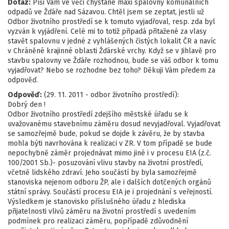
Dotaz:
Píši Vám ve věci chystané maxi spalovny komunálních
odpadů ve Žďáře nad Sázavou. Chtěl jsem se zeptat, jestli už
Odbor životního prostředí se k tomuto vyjadřoval, resp. zda byl
vyzván k vyjádření. Celé mi to totiž připadá přitažené za vlasy
stavět spalovnu v jedné z vyhlášených čistých lokalit ČR a navíc
v Chráněné krajinné oblasti Žďárské vrchy. Když se v Jihlavě pro
stavbu spalovny ve Žďáře rozhodnou, bude se váš odbor k tomu
vyjadřovat? Nebo se rozhodne bez toho? Děkuji Vám předem za
odpověď.
Odpověď:
(29. 11. 2011 - odbor životního prostředí):
Dobrý den !
Odbor životního prostředí zdejšího městské úřadu se k
uvažovanému stavebnímu záměru dosud nevyjadřoval. Vyjadřovat
se samozřejmě bude, pokud se dojde k závěru, že by stavba
mohla býti navrhována k realizaci v ZR. V tom případě se bude
nepochybně záměr projednávat mimo jiné i v procesu EIA (z.č.
100/2001 Sb.)- posuzování vlivu stavby na životní prostředí,
včetně lidského zdraví. Jeho součástí by byla samozřejmě
stanoviska nejenom odboru ŽP, ale i dalších dotčených orgánů
státní správy. Součástí procesu EIA je i projednání s veřejností.
Výsledkem je stanovisko příslušného úřadu z hlediska
přijatelnosti vlivů záměru na životní prostředí s uvedením
podmínek pro realizaci záměru, popřípadě zdůvodnění