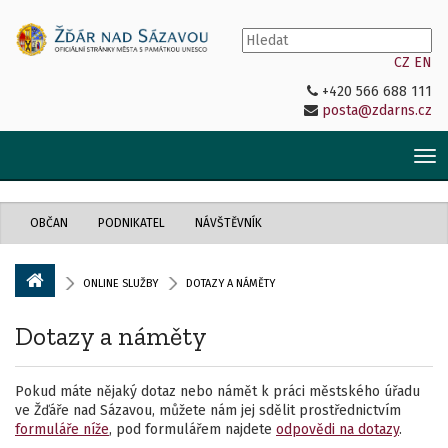
CZ
EN
+420 566 688 111
posta@zdarns.cz
Tog
nav
OBČAN
PODNIKATEL
NÁVŠTĚVNÍK
ONLINE SLUŽBY
DOTAZY A NÁMĚTY
Dotazy a náměty
Pokud máte nějaký dotaz nebo námět k práci městského úřadu
ve Žďáře nad Sázavou, můžete nám jej sdělit prostřednictvím
formuláře níže
, pod formulářem najdete
odpovědi na dotazy
.