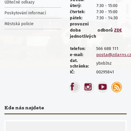
Užitečné odkazy
7:30 - 15:00
úterý:
7:30 - 15:00
čtvrtek:
Poskytování informací
7:30 - 14:30
pátek:
Městská policie
provozní
doba
odborů
ZDE
jednotlivých
566 688 111
telefon:
posta@zdarns.c
e-mail:
dat.
ybxb3sz
schránka:
00295841
IČ:
Kde nás najdete