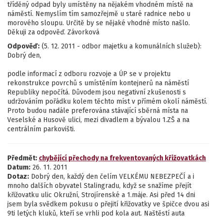
tříděný odpad byly umístěny na nějakém vhodném místě na
náměstí. Nemyslím tím samozřejmě u staré radnice nebo u
morového sloupu. Určitě by se nějaké vhodné místo našlo.
Děkuji za odpověď. Závorková
Odpověď:
(5. 12. 2011 - odbor majetku a komunálních služeb):
Dobrý den,
podle informací z odboru rozvoje a ÚP se v projektu
rekonstrukce povrchů s umístěním kontejnerů na náměstí
Republiky nepočítá. Důvodem jsou negativní zkušenosti s
udržováním pořádku kolem těchto míst v přímém okolí náměstí.
Proto budou nadále preferována stávající sběrná místa na
Veselské a Husově ulici, mezi divadlem a bývalou 1.ZŠ a na
centrálním parkovišti.
Předmět:
chybějící přechody na frekventovaných křižovatkách
Datum:
26. 11. 2011
Dotaz:
Dobrý den, každý den čelím VELKÉMU NEBEZPEČÍ a i
mnoho dalších obyvatel Stalingradu, když se snažíme přejít
křižovatku ulic Okružní, Strojírenské a 1.máje. Asi před 14 dni
jsem byla svědkem pokusu o přejití křižovatky ve špičce dvou asi
9ti letých kluků, kteří se vrhli pod kola aut. Naštěstí auta