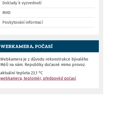
Doklady k vyzvednutí
MHD
Poskytování informací
WEBKAMERA, POČASÍ
Webkamera je z důvodu rekonstrukce bývalého
MěÚ na nám. Republiky dočasně mimo provoz.
o
aktuální teplota
23,1
C
webkamera, teploměr, předpověď počasí