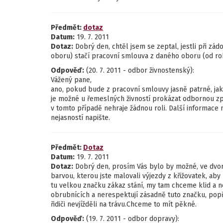
Předmět:
dotaz
Datum:
19. 7. 2011
Dotaz:
Dobrý den, chtěl jsem se zeptal, jestli při zá
oboru) stačí pracovní smlouva z daného oboru (od roku
Odpověď:
(20. 7. 2011 - odbor živnostenský):
Vážený pane,
ano, pokud bude z pracovní smlouvy jasně patrné, jakou
je možné u řemeslných živností prokázat odbornou způ
v tomto případě nehraje žádnou roli. Další informace
nejasností napište.
Předmět:
Dotaz
Datum:
19. 7. 2011
Dotaz:
Dobrý den, prosím Vás bylo by možné, ve dvor
barvou, kterou jste malovali výjezdy z křižovatek, aby
tu velkou značku zákaz stání, my tam chceme klid a ne v
obrubnících a nerespektují zásadně tuto značku, popří
řidiči nevjížděli na trávu.Chceme to mít pěkné.
Odpověď:
(19. 7. 2011 - odbor dopravy):