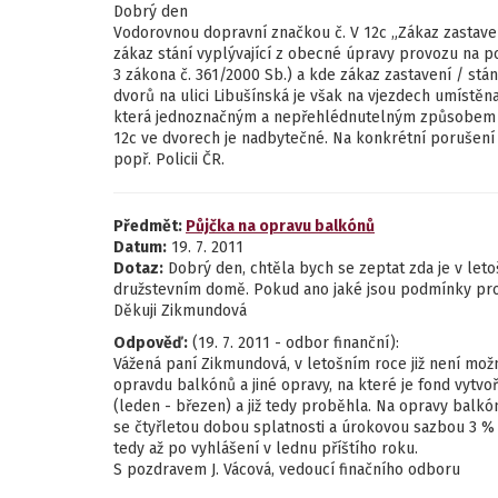
Dobrý den
Vodorovnou dopravní značkou č. V 12c „Zákaz zastavení
zákaz stání vyplývající z obecné úpravy provozu na po
3 zákona č. 361/2000 Sb.) a kde zákaz zastavení / stá
dvorů na ulici Libušínská je však na vjezdech umístě
která jednoznačným a nepřehlédnutelným způsobem za
12c ve dvorech je nadbytečné. Na konkrétní porušení 
popř. Policii ČR.
Předmět:
Půjčka na opravu balkónů
Datum:
19. 7. 2011
Dotaz:
Dobrý den, chtěla bych se zeptat zda je v let
družstevním domě. Pokud ano jaké jsou podmínky pro
Děkuji Zikmundová
Odpověď:
(19. 7. 2011 - odbor finanční):
Vážená paní Zikmundová, v letošním roce již není mož
opravdu balkónů a jiné opravy, na které je fond vytvo
(leden - březen) a již tedy proběhla. Na opravy balkó
se čtyřletou dobou splatnosti a úrokovou sazbou 3 % 
tedy až po vyhlášení v lednu příštího roku.
S pozdravem J. Vácová, vedoucí finačního odboru