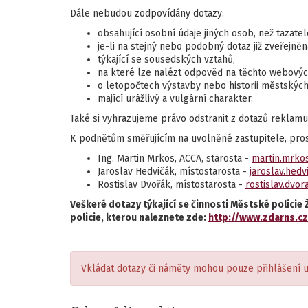
Dále nebudou zodpovídány dotazy:
obsahující osobní údaje jiných osob, než tazatel
je-li na stejný nebo podobný dotaz již zveřejně
týkající se sousedských vztahů,
na které lze nalézt odpověď na těchto webových
o letopočtech výstavby nebo historii městskýc
mající urážlivý a vulgární charakter.
Také si vyhrazujeme právo odstranit z dotazů reklamu 
K podnětům směřujícím na uvolněné zastupitele, prosím
Ing. Martin Mrkos, ACCA, starosta -
martin.mrko
Jaroslav Hedvičák, místostarosta -
jaroslav.hed
Rostislav Dvořák, místostarosta -
rostislav.dvo
Veškeré dotazy týkající se činnosti Městské polic
policie, kterou naleznete zde:
http://www.zdarns.
Vkládat dotazy či náměty mohou pouze přihlášení u