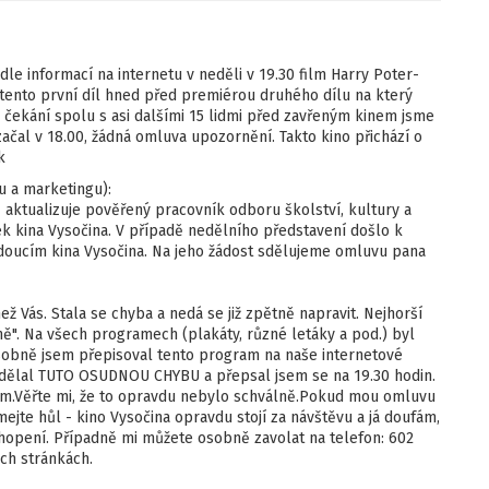
le informací na internetu v neděli v 19.30 film Harry Poter-
í tento první díl hned před premiérou druhého dílu na který
 čekání spolu s asi dalšími 15 lidmi před zavřeným kinem jsme
ačal v 18.00, žádná omluva upozornění. Takto kino přichází o
k
tu a marketingu):
aktualizuje pověřený pracovník odboru školství, kultury a
k kina Vysočina. V případě nedělního představení došlo k
oucím kina Vysočina. Na jeho žádost sdělujeme omluvu pana
ež Vás. Stala se chyba a nedá se již zpětně napravit. Nejhorší
sobně". Na všech programech (plakáty, různé letáky a pod.) byl
osobně jsem přepisoval tento program na naše internetové
 udělal TUTO OSUDNOU CHYBU a přepsal jsem se na 19.30 hodin.
m.Věřte mi, že to opravdu nebylo schválně.Pokud mou omluvu
ejte hůl - kino Vysočina opravdu stojí za návštěvu a já doufám,
opení. Případně mi můžete osobně zavolat na telefon: 602
ých stránkách.