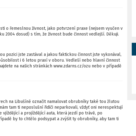
dosti o řemeslnou živnost, jako potvrzení praxe (nejsem vyučen v
 2004 dosud) s tím, že živnost bude činnost vedlejší. Děkuji.
 pozici jste zastával a jakou faktickou činnost jste vykonával,
sobilost i 6 letou praxí v oboru. Vedleší nebo hlavní činnost
 najdete na našich stránkách www.zdarns.cz/ozu nebo v případě
ech na Libušíně označit namalovat obrubníky také tou žlutou
 nám tam ti neposlušní řidiči neparkovali, vždyť oni nerespektují
jíždějící a projíždějící auta, která jezdí po trávě, po
padě by to chtělo podsypat a zvýšit ty obrubníky, aby tam ti