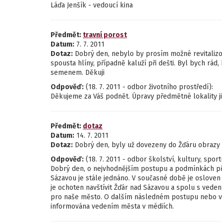
Láďa Jenšík - vedoucí kina
Předmět:
travní porost
Datum:
7. 7. 2011
Dotaz:
Dobrý den, nebylo by prosím možné revitalizo
spousta hlíny, případně kaluží při dešti. Byl bych rá
semenem. Děkuji
Odpověď:
(18. 7. 2011 - odbor životního prostředí):
Děkujeme za Váš podnět. Úpravy předmětné lokality ji
Předmět:
dotaz
Datum:
14. 7. 2011
Dotaz:
Dobrý den, byly už dovezeny do Žďáru obrazy m
Odpověď:
(18. 7. 2011 - odbor školství, kultury, spor
Dobrý den, o nejvhodnějším postupu a podmínkách p
Sázavou je stále jednáno. V současné době je osloven 
je ochoten navštívit Žďár nad Sázavou a spolu s vede
pro naše město. O dalším následném postupu nebo vy
informována vedením města v médiích.