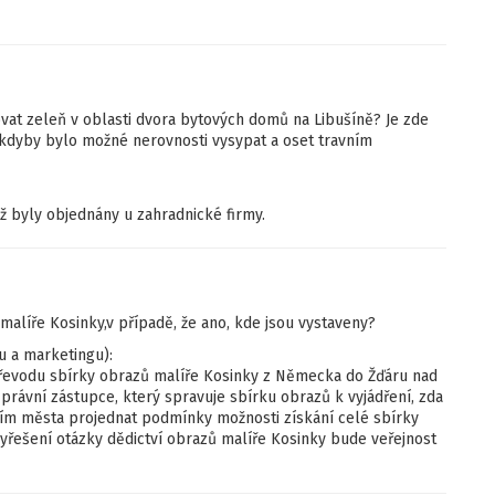
vat zeleň v oblasti dvora bytových domů na Libušíně? Je zde
d, kdyby bylo možné nerovnosti vysypat a oset travním
ž byly objednány u zahradnické firmy.
alíře Kosinky,v případě, že ano, kde jsou vystaveny?
tu a marketingu):
řevodu sbírky obrazů malíře Kosinky z Německa do Žďáru nad
právní zástupce, který spravuje sbírku obrazů k vyjádření, zda
ním města projednat podmínky možnosti získání celé sbírky
řešení otázky dědictví obrazů malíře Kosinky bude veřejnost