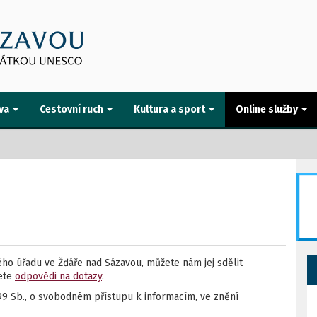
va
Cestovní ruch
Kultura a sport
Online služby
o úřadu ve Žďáře nad Sázavou, můžete nám jej sdělit
dete
odpovědi na dotazy
.
99 Sb., o svobodném přístupu k informacím, ve znění