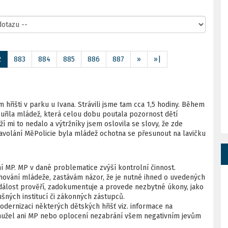
2
883
884
885
886
887
»
»|
hřišti v parku u Ivana. Strávili jsme tam cca 1,5 hodiny. Během
uřila mládež, která celou dobu poutala pozornost dětí
eží mi to nedalo a výtržníky jsem oslovila se slovy, že zde
zavolání MěPolicie byla mládež ochotna se přesunout na lavičku
ní MP. MP v dané problematice zvýší kontrolní činnost.
ování mládeže, zastávám názor, že je nutné ihned o uvedených
álost prověří, zadokumentuje a provede nezbytné úkony, jako
šných institucí či zákonných zástupců.
odernizaci některých dětských hřišť viz. informace na
ohužel ani MP nebo oplocení nezabrání všem negativním jevům