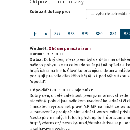
Odpovědi na dotazy
Zobrazit dotazy pro:
|«
«
877
878
879
880
881
88
Předmět:
Občane pomož si sám
Datum:
19. 7. 2011
Dotaz:
Dobrý den, včera jsem byla s dětmi na dětském 
našeho pobytu se tu celou dobu úspěšně opíjela a ko
hrajících si na hřišti. Člověku pracující s dětmi a mlád
porušují pravidla dětského hřiště. Až pod výhružkou 
"opodál".
Odpověď:
(20. 7. 2011 - tajemník):
Dobrý den, o celé záležitosti jsem již informoval vede
Nicméně, pokud jste svědkem uvedeného jednání či ch
činnostech vyrozumět právě MP. MP na místě celou ud
je zamezení v protiprávním jednání, vyrozumění příslu
Město již v minulých letech přistoupilo k úpravám a m
http://zdarns.cz/mestsky-urad/detska-hriste.asp. B
a selhávávím výchovy.