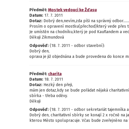
Předmět:
Mostek vedouci ke Žďasu
Datum:
17. 7. 2011
Dotaz:
Dobrý den,nevím,zda píši na správný odbor......
Prosím o opravení mostku(přechod)který vede přes tep
Je umístěn na chodníku,který je pod Kauflandem a ve
Děkuji Zikmundová
Odpověď:
(18. 7. 2011 - odbor stavební):
Dobrý den,
oprava je již objednána a bude provedena do konce m
Předmět:
charita
Datum:
18. 7. 2011
Dotaz:
Hezký den přeji,
mám jen dotaz,kdy se bude pořádat nějaká charitativn
sbírka - třeba oděvy.
Děkuji
Odpověď:
(18. 7. 2011 - odbor sekretariát tajemníka a 
Dobrý den, charitativní sbírky se konají 2 x ročně na 
kterou Město spolupracuje. Včas bude zveřejněno na 