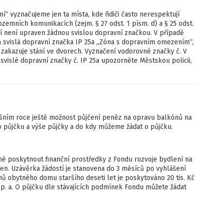
“ vyznačujeme jen ta místa, kde řidiči často nerespektují
zemních komunikacích (zejm. § 27 odst. 1 písm. d) a § 25 odst.
ní není upraven žádnou svislou dopravní značkou. V případě
na svislá dopravní značka IP 25a „Zóna s dopravním omezením“,
kazuje stání ve dvorech. Vyznačení vodorovné značky č. V
svislé dopravní značky č. IP 25a upozorněte Městskou policii,
ošním roce ještě možnost půjčení peněz na opravu balkónů na
 půjčku a výše půjčky a do kdy můžeme žádat o půjčku.
né poskytnout finanční prostředky z Fondu rozvoje bydlení na
řen. Uzávěrka žádostí je stanovena do 3 měsíců po vyhlášení
nů obytného domu staršího deseti let je poskytováno 20 tis. Kč
p. a. O půjčku dle stávajících podmínek Fondu můžete žádat