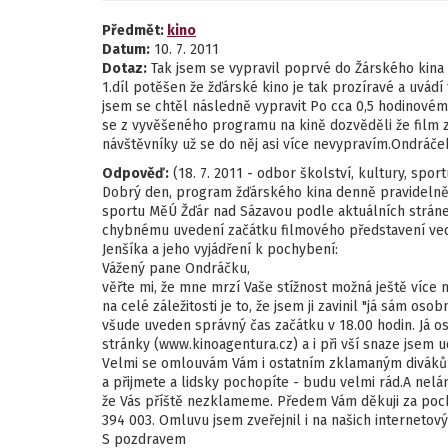
Předmět:
kino
Datum:
10. 7. 2011
Dotaz:
Tak jsem se vypravil poprvé do Žárského kina d
1.díl potěšen že žďárské kino je tak prozíravé a uvád
jsem se chtěl následně vypravit Po cca 0,5 hodinovém
se z vyvěšeného programu na kině dozvěděli že film z
návštěvníky už se do něj asi více nevypravím.Ondráče
Odpověď:
(18. 7. 2011 - odbor školství, kultury, spor
Dobrý den, program žďárského kina denně pravidelně 
sportu MěÚ Žďár nad Sázavou podle aktuálních stráne
chybnému uvedení začátku filmového představení ved
Jenšíka a jeho vyjádření k pochybení:
Vážený pane Ondráčku,
věřte mi, že mne mrzí Vaše stížnost možná ještě více n
na celé záležitosti je to, že jsem ji zavinil "já sám o
všude uveden správný čas začátku v 18.00 hodin. Já 
stránky (www.kinoagentura.cz) a i při vší snaze jsem
Velmi se omlouvám Vám i ostatním zklamaným diváků
a přijmete a lidsky pochopíte - budu velmi rád.A nelám
že Vás příště nezklameme. Předem Vám děkuji za poch
394 003. Omluvu jsem zveřejnil i na našich internetov
S pozdravem