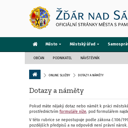
Město
Městský úřad
Samosprá
OBČAN
PODNIKATEL
NÁVŠTĚVNÍK
ONLINE SLUŽBY
DOTAZY A NÁMĚTY
Dotazy a náměty
Pokud máte nějaký dotaz nebo námět k práci městskéh
prostřednictvím
formuláře níže
, pod formulářem naj
V této rubrice se nepostupuje podle zákona č.106/19
pozdějších předpisů a na odpovědi není právní nárok.