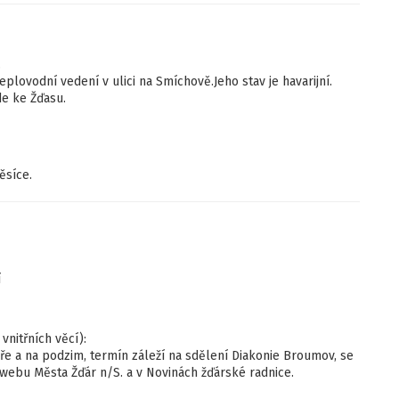
.
lovodní vedení v ulici na Smíchově.Jeho stav je havarijní.
de ke Žďasu.
ěsíce.
í
vnitřních věcí):
jaře a na podzim, termín záleží na sdělení Diakonie Broumov, se
webu Města Žďár n/S. a v Novinách žďárské radnice.