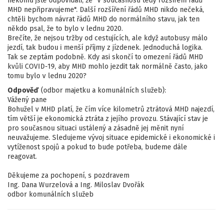
někomu jste odpovídali, že "V současnosti tedy rozšíření řádů
MHD nepřipravujeme". Další rozšíření řádů MHD nikdo nečeká,
chtěli bychom návrat řádů MHD do normálního stavu, jak ten
někdo psal, že to bylo v lednu 2020.
Brečíte, že nejsou tržby od cestujících, ale když autobusy málo
jezdí, tak budou i menší příjmy z jízdenek. Jednoduchá logika.
Tak se zeptám podobně. Kdy asi skončí to omezení řádů MHD
kvůli COVID-19, aby MHD mohlo jezdit tak normálně často, jako
tomu bylo v lednu 2020?
Odpověď
(odbor majetku a komunálních služeb):
Vážený pane
Bohužel v MHD platí, že čím více kilometrů ztrátová MHD najezdí,
tím větší je ekonomická ztráta z jejího provozu. Stávající stav je
pro současnou situaci ustálený a zásadně jej měnit nyní
neuvažujeme. Sledujeme vývoj situace epidemické i ekonomické i
vytíženost spojů a pokud to bude potřeba, budeme dále
reagovat.
Děkujeme za pochopení, s pozdravem
Ing. Dana Wurzelová a Ing. Miloslav Dvořák
odbor komunálních služeb