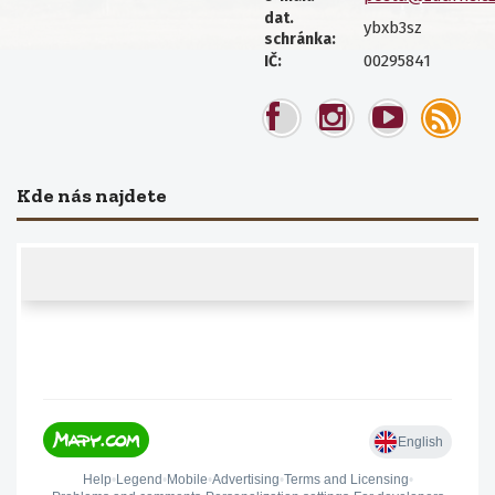
dat.
ybxb3sz
schránka:
00295841
IČ:
Kde nás najdete