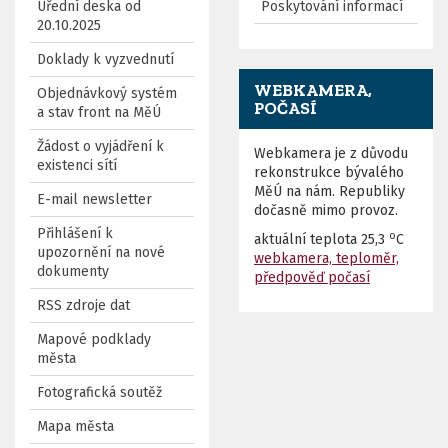
Úřední deska od
Poskytování informací
20.10.2025
Doklady k vyzvednutí
WEBKAMERA,
Objednávkový systém
POČASÍ
a stav front na MěÚ
Žádost o vyjádření k
Webkamera je z důvodu
existenci sítí
rekonstrukce bývalého
MěÚ na nám. Republiky
E-mail newsletter
dočasně mimo provoz.
Přihlášení k
o
aktuální teplota
25,3
C
upozornění na nové
webkamera, teploměr,
dokumenty
předpověď počasí
RSS zdroje dat
Mapové podklady
města
Fotografická soutěž
Mapa města