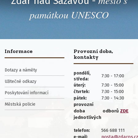
město s
Žďár nad Sázavou -
památkou UNESCO
Informace
Provozní doba,
kontakty
Dotazy a náměty
pondělí,
7:30 - 17:00
středa:
Užitečné odkazy
7:30 - 15:00
úterý:
7:30 - 15:00
čtvrtek:
Poskytování informací
7:30 - 14:30
pátek:
Městská policie
provozní
doba
odborů
ZDE
jednotlivých
566 688 111
telefon:
posta@zdarns.c
e-mail: