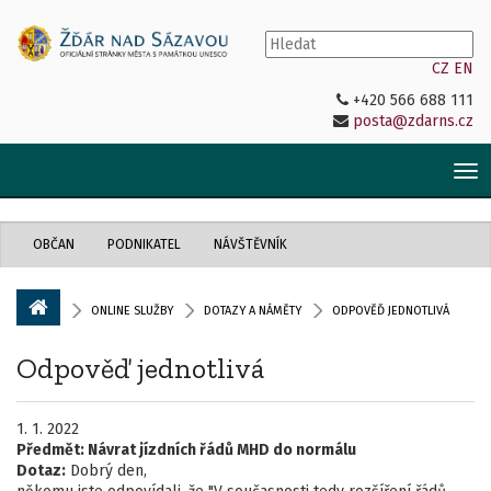
CZ
EN
+420 566 688 111
posta@zdarns.cz
Tog
nav
OBČAN
PODNIKATEL
NÁVŠTĚVNÍK
ONLINE SLUŽBY
DOTAZY A NÁMĚTY
ODPOVĚĎ JEDNOTLIVÁ
Odpověď jednotlivá
1. 1. 2022
Předmět:
Návrat jízdních řádů MHD do normálu
Dotaz:
Dobrý den,