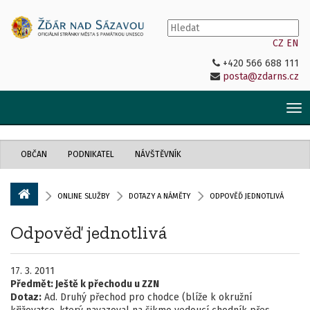
CZ
EN
+420 566 688 111
posta@zdarns.cz
Tog
nav
OBČAN
PODNIKATEL
NÁVŠTĚVNÍK
ONLINE SLUŽBY
DOTAZY A NÁMĚTY
ODPOVĚĎ JEDNOTLIVÁ
Odpověď jednotlivá
17. 3. 2011
Předmět:
Ještě k přechodu u ZZN
Dotaz:
Ad. Druhý přechod pro chodce (blíže k okružní