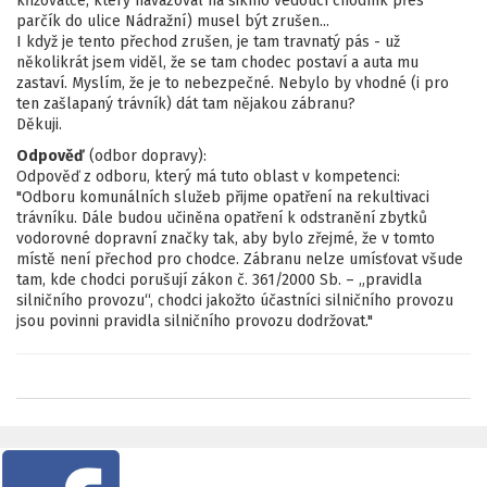
křižovatce, který navazoval na šikmo vedoucí chodník přes
parčík do ulice Nádražní) musel být zrušen...
I když je tento přechod zrušen, je tam travnatý pás - už
několikrát jsem viděl, že se tam chodec postaví a auta mu
zastaví. Myslím, že je to nebezpečné. Nebylo by vhodné (i pro
ten zašlapaný trávník) dát tam nějakou zábranu?
Děkuji.
Odpověď
(odbor dopravy):
Odpověď z odboru, který má tuto oblast v kompetenci:
"Odboru komunálních služeb přijme opatření na rekultivaci
trávníku. Dále budou učiněna opatření k odstranění zbytků
vodorovné dopravní značky tak, aby bylo zřejmé, že v tomto
místě není přechod pro chodce. Zábranu nelze umísťovat všude
tam, kde chodci porušují zákon č. 361/2000 Sb. – „pravidla
silničního provozu“, chodci jakožto účastníci silničního provozu
jsou povinni pravidla silničního provozu dodržovat."