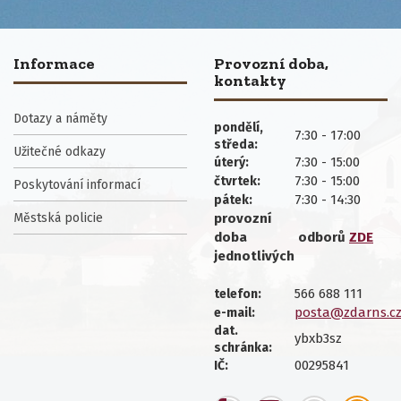
Informace
Provozní doba,
kontakty
Dotazy a náměty
pondělí,
7:30 - 17:00
středa:
Užitečné odkazy
7:30 - 15:00
úterý:
7:30 - 15:00
čtvrtek:
Poskytování informací
7:30 - 14:30
pátek:
Městská policie
provozní
doba
odborů
ZDE
jednotlivých
566 688 111
telefon:
posta@zdarns.c
e-mail:
dat.
ybxb3sz
schránka:
00295841
IČ: