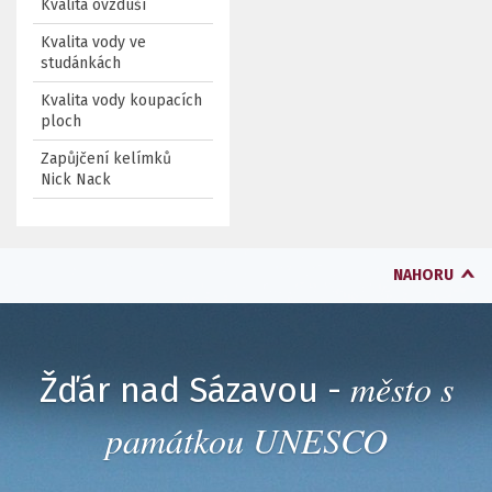
Kvalita ovzduší
Kvalita vody ve
studánkách
Kvalita vody koupacích
ploch
Zapůjčení kelímků
Nick Nack
NAHORU
město s
Žďár nad Sázavou -
památkou UNESCO