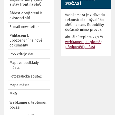
POČASÍ
a stav front na MěÚ
Žádost o vyjádření k
Webkamera je z důvodu
existenci sítí
rekonstrukce bývalého
MěÚ na nám. Republiky
E-mail newsletter
dočasně mimo provoz.
Přihlášení k
o
aktuální teplota
24,5
C
upozornění na nové
webkamera, teploměr,
dokumenty
předpověď počasí
RSS zdroje dat
Mapové podklady
města
Fotografická soutěž
Mapa města
MHD
Webkamera, teploměr,
počasí