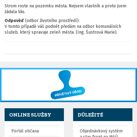
Strom roste na pozemku města. Nejsem vlastník a proto jsem
žádala Vás.
Odpověď
(odbor životního prostředí):
V tomto případě váš podnět předám na odbor komunálních
služeb, který spravuje zeleň města. (Ing. Šustrová Marie).
ONLINE SLUŽBY
DŮLEŽITÉ
Portál občana
Objednávkový systém
a stav front na MěÚ