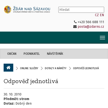
CZ
EN
+420 566 688 111
posta@zdarns.cz
Tog
nav
OBČAN
PODNIKATEL
NÁVŠTĚVNÍK
ONLINE SLUŽBY
DOTAZY A NÁMĚTY
ODPOVĚĎ JEDNOTLIVÁ
Odpověď jednotlivá
30. 10. 2010
Předmět:
strom
Dotaz:
Dobrý den