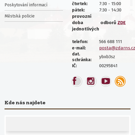
7:30 - 15:00
čtvrtek:
Poskytování informací
7:30 - 14:30
pátek:
Městská policie
provozní
doba
odborů
ZDE
jednotlivých
566 688 111
telefon:
posta@zdarns.c
e-mail:
dat.
ybxb3sz
schránka:
00295841
IČ:
Kde nás najdete