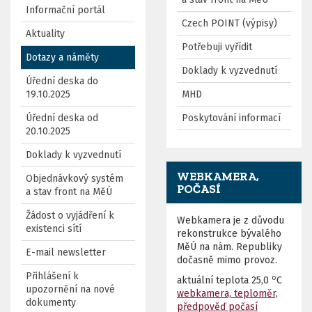
Informační portál
Czech POINT (výpisy)
Aktuality
Potřebuji vyřídit
Dotazy a náměty
Doklady k vyzvednutí
Úřední deska do
19.10.2025
MHD
Úřední deska od
Poskytování informací
20.10.2025
Doklady k vyzvednutí
WEBKAMERA,
Objednávkový systém
POČASÍ
a stav front na MěÚ
Žádost o vyjádření k
Webkamera je z důvodu
existenci sítí
rekonstrukce bývalého
MěÚ na nám. Republiky
E-mail newsletter
dočasně mimo provoz.
Přihlášení k
o
aktuální teplota
25,0
C
upozornění na nové
webkamera, teploměr,
dokumenty
předpověď počasí