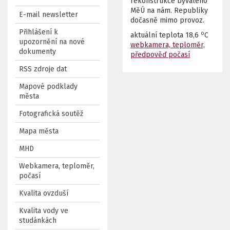
rekonstrukce bývalého
MěÚ na nám. Republiky
E-mail newsletter
dočasně mimo provoz.
Přihlášení k
o
aktuální teplota
18,6
C
upozornění na nové
webkamera, teploměr,
dokumenty
předpověď počasí
RSS zdroje dat
Mapové podklady
města
Fotografická soutěž
Mapa města
MHD
Webkamera, teploměr,
počasí
Kvalita ovzduší
Kvalita vody ve
studánkách