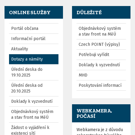
ONLINE SLUŽBY
DŮLEŽITÉ
Portál občana
Objednávkový systém
a stav front na MěÚ
Informační portál
Czech POINT (výpisy)
Aktuality
Potřebuji vyřídit
Dotazy a náměty
Doklady k vyzvednutí
Úřední deska do
19.10.2025
MHD
Úřední deska od
Poskytování informací
20.10.2025
Doklady k vyzvednutí
WEBKAMERA,
Objednávkový systém
POČASÍ
a stav front na MěÚ
Žádost o vyjádření k
Webkamera je z důvodu
existenci sítí