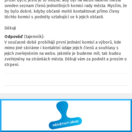
prosil bych, jestli je to možné, aby byl na webu našeho města
uveden seznam členů jednotlivých komisí rady města. Myslím, že
by bylo dobré, kdyby občané mohli kontaktovat přímo členy
těchto komisí s podněty vztahující se k jejich oblasti.
Děkuji
Odpověď
(tajemník):
V současné době probíhájí první jednání komisí a výborů, kde
mimo jiné sbíráme i kontaktní údaje jejich členů a souhlasy s
jejich zveřejněním na webu. Jakmile je budeme mít, tak budou
zveřejněny na stránkách města. Děkuji vám za podnět a prosím o
strpení.