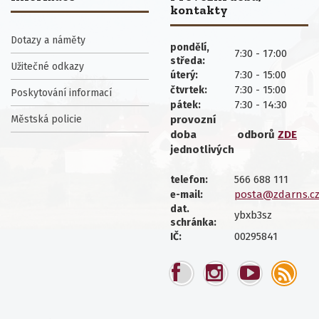
kontakty
Dotazy a náměty
pondělí,
7:30 - 17:00
středa:
Užitečné odkazy
7:30 - 15:00
úterý:
7:30 - 15:00
čtvrtek:
Poskytování informací
7:30 - 14:30
pátek:
Městská policie
provozní
doba
odborů
ZDE
jednotlivých
566 688 111
telefon:
posta@zdarns.c
e-mail:
dat.
ybxb3sz
schránka:
00295841
IČ: