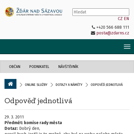
CZ
EN
+420 566 688 111
posta@zdarns.cz
Tog
nav
OBČAN
PODNIKATEL
NÁVŠTĚVNÍK
ONLINE SLUŽBY
DOTAZY A NÁMĚTY
ODPOVĚĎ JEDNOTLIVÁ
Odpověď jednotlivá
29. 3. 2011
Předmět:
komise rady města
Dotaz:
Dobrý den,