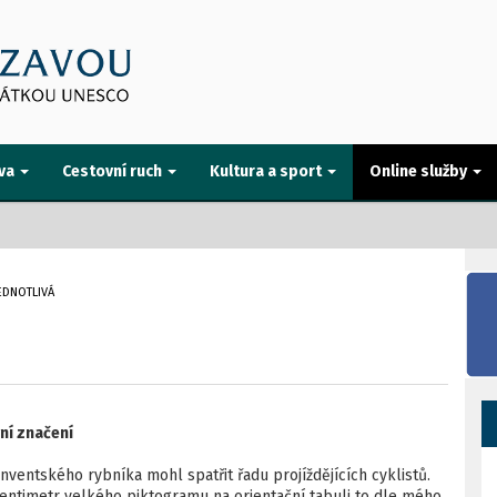
va
Cestovní ruch
Kultura a sport
Online služby
EDNOTLIVÁ
ní značení
entského rybníka mohl spatřit řadu projíždějících cyklistů.
centimetr velkého piktogramu na orientační tabuli to dle mého