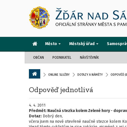
Město
Městský úřad
Samosprá
OBČAN
PODNIKATEL
NÁVŠTĚVNÍK
ONLINE SLUŽBY
DOTAZY A NÁMĚTY
ODPOVĚĎ J
Odpověď jednotlivá
4. 4. 2011
Předmět:
Naučná stezka kolem Zelené hory - doprav
Dotaz:
Dobrý den,
včera jsem na nově otevřené naučné stezce kolem Konv
Vjezd těmto cyklistům je sice zakázán, nicméně z asi 