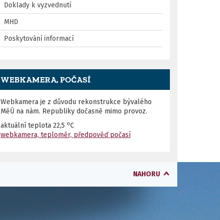
Doklady k vyzvednutí
MHD
Poskytování informací
WEBKAMERA, POČASÍ
Webkamera je z důvodu rekonstrukce bývalého
MěÚ na nám. Republiky dočasně mimo provoz.
o
aktuální teplota
22,5
C
webkamera, teploměr, předpověď počasí
NAHORU