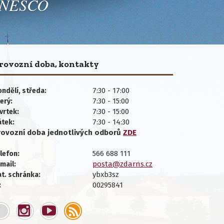
 UNESCO
rovozní doba, kontakty
7:30 - 17:00
ndělí, středa:
7:30 - 15:00
erý:
7:30 - 15:00
vrtek:
7:30 - 14:30
átek:
rovozní doba jednotlivých
odborů
ZDE
566 688 111
lefon:
posta@zdarns.cz
mail:
ybxb3sz
t. schránka:
00295841
: