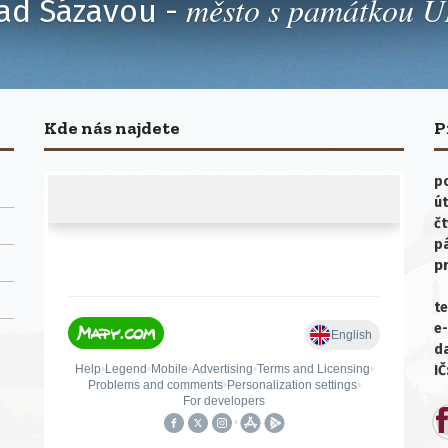
město s památkou
ad Sázavou -
Kde nás najdete
P
po
út
čt
p
p
te
e-
da
IČ