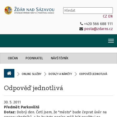
CZ
EN
+420 566 688 111
posta@zdarns.cz
Tog
nav
OBČAN
PODNIKATEL
NÁVŠTĚVNÍK
ONLINE SLUŽBY
DOTAZY A NÁMĚTY
ODPOVĚĎ JEDNOTLIVÁ
Odpověď jednotlivá
30. 5. 2011
Předmět:
Parkoviště
Dotaz:
Dobrý den. Četl jsem, že "město" bude čeprat úvěr na