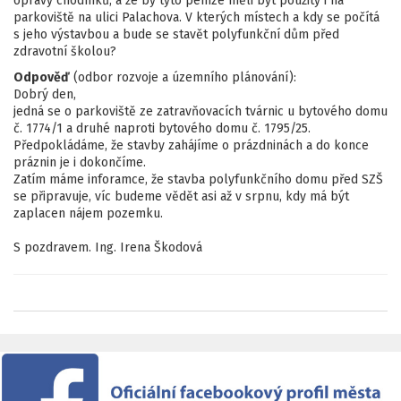
opravy chodníků, a že by tyto peníze měli být použity i na
parkoviště na ulici Palachova. V kterých místech a kdy se počítá
s jeho výstavbou a bude se stavět polyfunkční dům před
zdravotní školou?
Odpověď
(odbor rozvoje a územního plánování):
Dobrý den,
jedná se o parkoviště ze zatravňovacích tvárnic u bytového domu
č. 1774/1 a druhé naproti bytového domu č. 1795/25.
Předpokládáme, že stavby zahájíme o prázdninách a do konce
práznin je i dokončíme.
Zatím máme inforamce, že stavba polyfunkčního domu před SZŠ
se připravuje, víc budeme vědět asi až v srpnu, kdy má být
zaplacen nájem pozemku.
S pozdravem. Ing. Irena Škodová