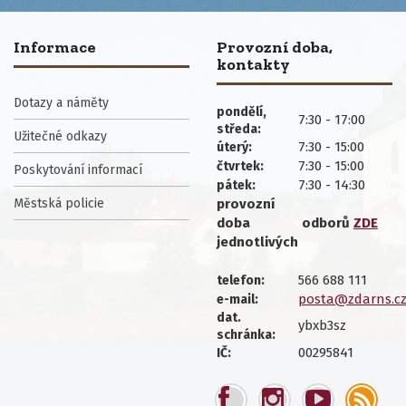
Informace
Provozní doba,
kontakty
Dotazy a náměty
pondělí,
7:30 - 17:00
středa:
Užitečné odkazy
7:30 - 15:00
úterý:
7:30 - 15:00
čtvrtek:
Poskytování informací
7:30 - 14:30
pátek:
Městská policie
provozní
doba
odborů
ZDE
jednotlivých
566 688 111
telefon:
posta@zdarns.c
e-mail:
dat.
ybxb3sz
schránka:
00295841
IČ: