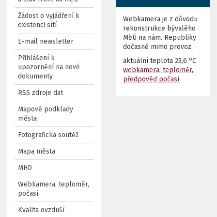
Žádost o vyjádření k
Webkamera je z důvodu
existenci sítí
rekonstrukce bývalého
MěÚ na nám. Republiky
E-mail newsletter
dočasně mimo provoz.
Přihlášení k
o
aktuální teplota
23,6
C
upozornění na nové
webkamera, teploměr,
dokumenty
předpověď počasí
RSS zdroje dat
Mapové podklady
města
Fotografická soutěž
Mapa města
MHD
Webkamera, teploměr,
počasí
Kvalita ovzduší