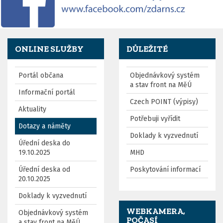
ONLINE SLUŽBY
DŮLEŽITÉ
Portál občana
Objednávkový systém
a stav front na MěÚ
Informační portál
Czech POINT (výpisy)
Aktuality
Potřebuji vyřídit
Dotazy a náměty
Doklady k vyzvednutí
Úřední deska do
19.10.2025
MHD
Úřední deska od
Poskytování informací
20.10.2025
Doklady k vyzvednutí
WEBKAMERA,
Objednávkový systém
POČASÍ
a stav front na MěÚ