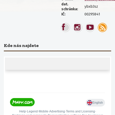
dat.
ybxb3sz
schránka:
00295841
IČ:
Kde nás najdete