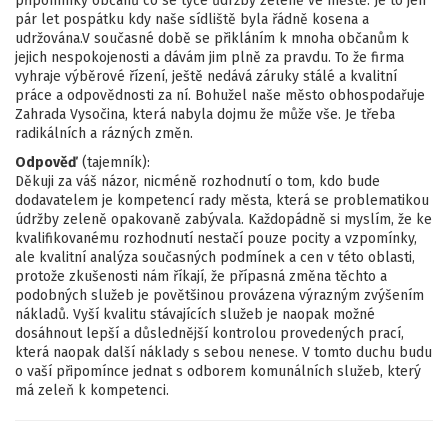
připomínky občanů co se týče ůdržby zeleně ve městě. Je to jen
pár let pospátku kdy naše sídliště byla řádně kosena a
udržována.V současné době se přikláním k mnoha občanům k
jejich nespokojenosti a dávám jim plně za pravdu. To že firma
vyhraje výběrové řízení, ještě nedává záruky stálé a kvalitní
práce a odpovědnosti za ní. Bohužel naše město obhospodařuje
Zahrada Vysočina, která nabyla dojmu že může vše. Je třeba
radikálních a rázných změn.
Odpověď
(tajemník):
Děkuji za váš názor, nicméně rozhodnutí o tom, kdo bude
dodavatelem je kompetencí rady města, která se problematikou
údržby zeleně opakovaně zabývala. Každopádně si myslím, že ke
kvalifikovanému rozhodnutí nestačí pouze pocity a vzpomínky,
ale kvalitní analýza současných podmínek a cen v této oblasti,
protože zkušenosti nám říkají, že přípasná změna těchto a
podobných služeb je povětšinou provázena výrazným zvýšením
nákladů. Vyší kvalitu stávajících služeb je naopak možné
dosáhnout lepší a důslednější kontrolou provedených prací,
která naopak další náklady s sebou nenese. V tomto duchu budu
o vaší připomínce jednat s odborem komunálních služeb, který
má zeleň k kompetenci.