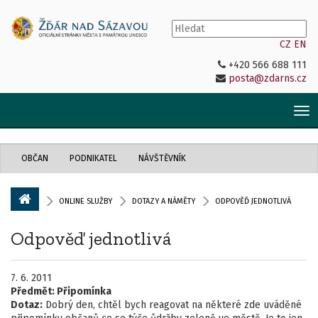
CZ
EN
+420 566 688 111
posta@zdarns.cz
Tog
nav
OBČAN
PODNIKATEL
NÁVŠTĚVNÍK
ONLINE SLUŽBY
DOTAZY A NÁMĚTY
ODPOVĚĎ JEDNOTLIVÁ
Odpověď jednotlivá
7. 6. 2011
Předmět:
Připomínka
Dotaz:
Dobrý den, chtěl bych reagovat na některé zde uváděné