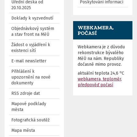
Úřední deska od
Poskytování informací
20.10.2025
Doklady k vyzvednutí
WEBKAMERA,
Objednávkový systém
POČASÍ
a stav front na MěÚ
Žádost o vyjádření k
Webkamera je z důvodu
existenci sítí
rekonstrukce bývalého
MěÚ na nám. Republiky
E-mail newsletter
dočasně mimo provoz.
Přihlášení k
o
aktuální teplota
24,6
C
upozornění na nové
webkamera, teploměr,
dokumenty
předpověď počasí
RSS zdroje dat
Mapové podklady
města
Fotografická soutěž
Mapa města