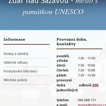
město s
Žďár nad Sázavou -
památkou UNESCO
Informace
Provozní doba,
kontakty
Dotazy a náměty
pondělí,
7:30 - 17:00
středa:
Užitečné odkazy
7:30 - 15:00
úterý:
7:30 - 15:00
čtvrtek:
Poskytování informací
7:30 - 14:30
pátek:
Městská policie
provozní
doba
odborů
ZDE
jednotlivých
566 688 111
telefon:
posta@zdarns.c
e-mail: