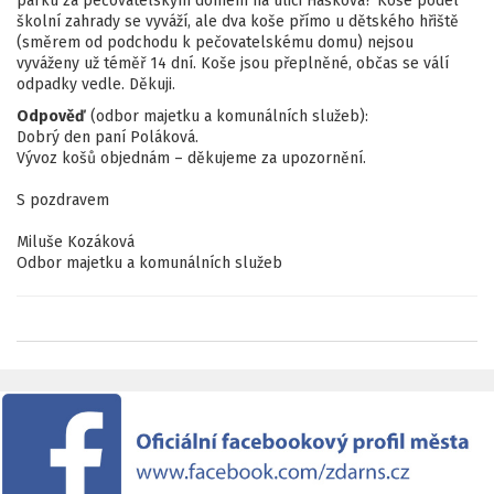
parku za pečovatelským domem na ulici Haškova? Koše podél
školní zahrady se vyváží, ale dva koše přímo u dětského hřiště
(směrem od podchodu k pečovatelskému domu) nejsou
vyváženy už téměř 14 dní. Koše jsou přeplněné, občas se válí
odpadky vedle. Děkuji.
Odpověď
(odbor majetku a komunálních služeb):
Dobrý den paní Poláková.
Vývoz košů objednám – děkujeme za upozornění.
S pozdravem
Miluše Kozáková
Odbor majetku a komunálních služeb