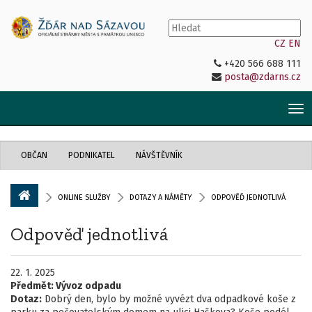
CZ
EN
+420 566 688 111
posta@zdarns.cz
Tog
nav
OBČAN
PODNIKATEL
NÁVŠTĚVNÍK
ONLINE SLUŽBY
DOTAZY A NÁMĚTY
ODPOVĚĎ JEDNOTLIVÁ
Odpověď jednotlivá
22. 1. 2025
Předmět:
Vývoz odpadu
Dotaz:
Dobrý den, bylo by možné vyvézt dva odpadkové koše z