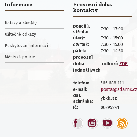
Informace
Provozní doba,
kontakty
Dotazy a náměty
pondělí,
7:30 - 17:00
středa:
Užitečné odkazy
7:30 - 15:00
úterý:
7:30 - 15:00
čtvrtek:
Poskytování informací
7:30 - 14:30
pátek:
Městská policie
provozní
doba
odborů
ZDE
jednotlivých
566 688 111
telefon:
posta@zdarns.c
e-mail:
dat.
ybxb3sz
schránka:
00295841
IČ: