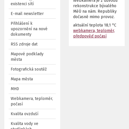
Webkamera je z důvodu
existenci sítí
rekonstrukce bývalého
MěÚ na nám. Republiky
E-mail newsletter
dočasně mimo provoz.
Přihlášení k
o
aktuální teplota
18,1
C
upozornění na nové
webkamera, teploměr,
dokumenty
předpověď počasí
RSS zdroje dat
Mapové podklady
města
Fotografická soutěž
Mapa města
MHD
Webkamera, teploměr,
počasí
Kvalita ovzduší
Kvalita vody ve