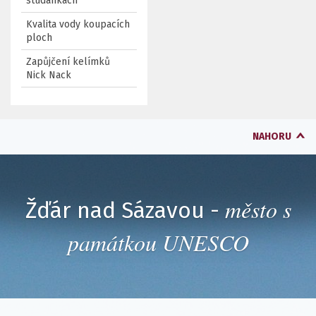
studánkách
Kvalita vody koupacích
ploch
Zapůjčení kelímků
Nick Nack
NAHORU
město s
Žďár nad Sázavou -
památkou UNESCO