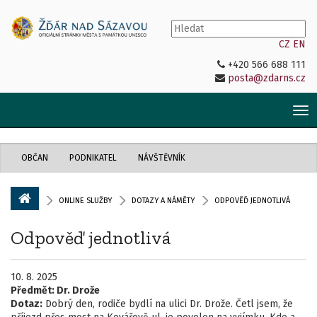
CZ
EN
+420 566 688 111
posta@zdarns.cz
Tog
nav
OBČAN
PODNIKATEL
NÁVŠTĚVNÍK
ONLINE SLUŽBY
DOTAZY A NÁMĚTY
ODPOVĚĎ JEDNOTLIVÁ
Odpověď jednotlivá
10. 8. 2025
Předmět:
Dr. Drože
Dotaz:
Dobrý den, rodiče bydlí na ulici Dr. Drože. Četl jsem, že