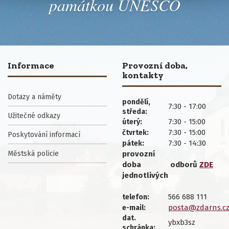
památkou UNESCO
Informace
Provozní doba,
kontakty
Dotazy a náměty
pondělí,
7:30 - 17:00
středa:
Užitečné odkazy
7:30 - 15:00
úterý:
7:30 - 15:00
čtvrtek:
Poskytování informací
7:30 - 14:30
pátek:
Městská policie
provozní
doba
odborů
ZDE
jednotlivých
566 688 111
telefon:
posta@zdarns.c
e-mail:
dat.
ybxb3sz
schránka: