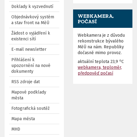
Doklady k vyzvednutí
WEBKAMERA,
Objednávkový systém
POČASÍ
a stav front na MěÚ
Žádost o vyjádření k
Webkamera je z důvodu
existenci sítí
rekonstrukce bývalého
MěÚ na nám. Republiky
E-mail newsletter
dočasně mimo provoz.
Přihlášení k
o
aktuální teplota
23,9
C
upozornění na nové
webkamera, teploměr,
dokumenty
předpověď počasí
RSS zdroje dat
Mapové podklady
města
Fotografická soutěž
Mapa města
MHD