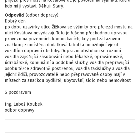
příjezd přes most na Kovářově ul. je povolen na vyjímku. Kde a
kdo mi ji vystaví. Děkuji. Starý.
Odpověď
(odbor dopravy):
Dobrý den,
po dobu uzavírky ulice Žižkova se výjimky pro přejezd mostu na
ulici Kovářova nevydávají. Toto je řešeno přechodnou úpravou
provozu na pozemních komunikacích, kdy pod zákazovou
značkou je umístěna dodatková tabulka umožňující vjezd
vozidlům dopravní obsluhy. Dopravní obsluhou se rozumí
vozidla zajišťující zásobování nebo lékařské, opravárenské,
údržbářské, komunální a podobné služby, vozidla přepravující
osobu těžce zdravotně postiženou, vozidla taxislužby a vozidla,
jejichž řidiči, provozovatelé nebo přepravované osoby mají v
místech za značkou bydliště, ubytování, sídlo nebo nemovitost.
S pozdravem
Ing. Luboš Koubek
odbor dopravy