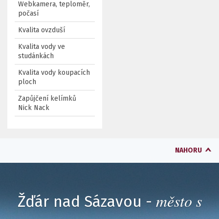
Webkamera, teploměr,
počasí
Kvalita ovzduší
Kvalita vody ve
studánkách
Kvalita vody koupacích
ploch
Zapůjčení kelímků
Nick Nack
NAHORU
město s
Žďár nad Sázavou -